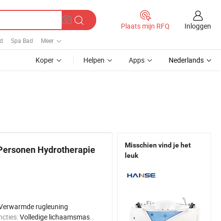
Inloggen
Plaats mijn RFQ
d
Spa Bad
Meer
Koper
Helpen
Apps
Nederlands
Misschien vind je het
 Personen Hydrotherapie
leuk
Verwarmde rugleuning
cties:
Volledige lichaamsmassage