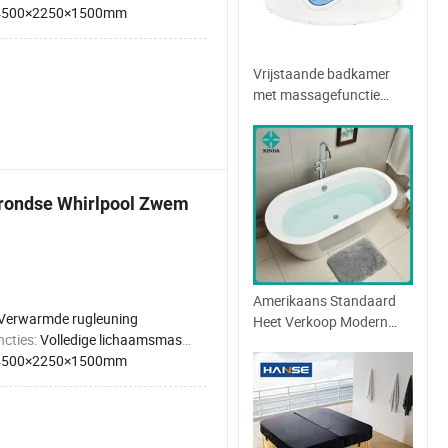
4500×2250×1500mm
Vrijstaande badkamer
met massagefunctie
Body Surfing acryl
whirlpool badkuip
grondse Whirlpool Zwem
Amerikaans Standaard
Verwarmde rugleuning
Heet Verkoop Modern
cties:
Volledige lichaamsmassage
Luxe Ovale SPA
4500×2250×1500mm
Vrijstaande Aangepaste
Massage Hars Acryl
Badkuipen voor
Volwassenen met 10
Jaar Kwaliteitsgarantie