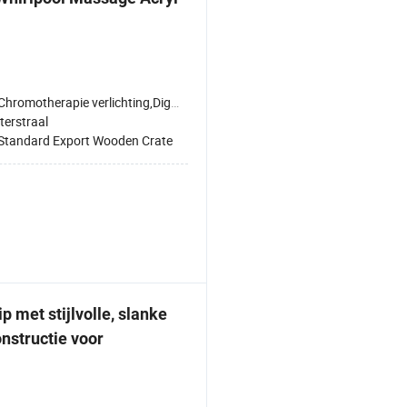
hromotherapie verlichting,Digitaal bedieningspaneel,Verwarmde rugleuning,Ozonsterilisatie
erstraal
Standard Export Wooden Crate
ip met stijlvolle, slanke
nstructie voor