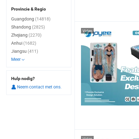
Provincie & Regio
Guangdong
(14818)
Shandong
(2825)
Video
Zhejiang
(2270)
Anhui
(1682)
Jiangsu
(411)
Meer
Hulp nodig?
Neem contact met ons.
Video