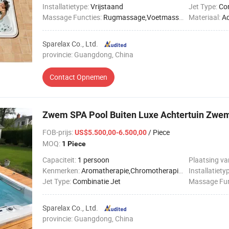
Installatietype:
Vrijstaand
Jet Type:
Co
Massage Functies:
Rugmassage,Voetmassage,Volledige lichaamsmassage,Heupmassage,Beenmassage
Materiaal:
Ac
Sparelax Co., Ltd.
provincie: Guangdong, China
Contact Opnemen
Zwem SPA Pool Buiten Luxe Achtertuin Zwe
FOB-prijs
:
/ Piece
US$5.500,00-6.500,00
MOQ:
1 Piece
Capaciteit:
1 persoon
Plaatsing va
Kenmerken:
Aromatherapie,Chromotherapie verlichting,Digitaal bedieningspaneel,Ozonsterilisatie,Waterval kraan
Installatiety
Jet Type:
Combinatie Jet
Massage Fun
Sparelax Co., Ltd.
provincie: Guangdong, China