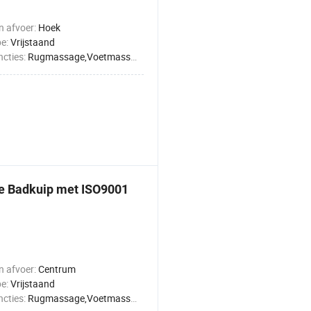
n afvoer:
Hoek
pe:
Vrijstaand
cties:
Rugmassage,Voetmassage,Volledige lichaamsmassage,Heupmassage,Beenmassage
e Badkuip met ISO9001
n afvoer:
Centrum
pe:
Vrijstaand
cties:
Rugmassage,Voetmassage,Volledige lichaamsmassage,Heupmassage,Beenmassage