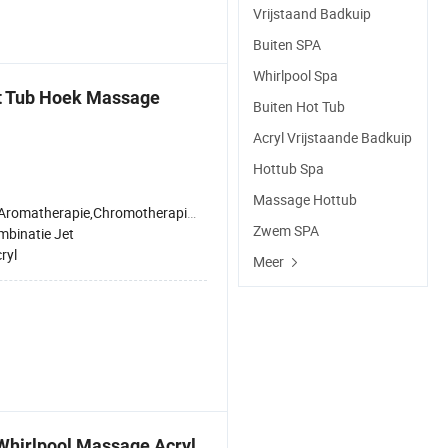
Vrijstaand Badkuip
Buiten SPA
Whirlpool Spa
ot Tub Hoek Massage
Buiten Hot Tub
Acryl Vrijstaande Badkuip
Hottub Spa
Massage Hottub
romatherapie,Chromotherapie verlichting,Digitaal bedieningspaneel,Verwarmde rugleuning,Ozonsterilisatie,Waterval kraan
Zwem SPA
mbinatie Jet
ryl
Meer
Whirlpool Massage Acryl