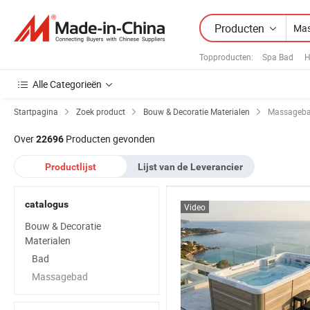
Producten
Topproducten
:
Spa Bad
H
Alle Categorieën
Startpagina
Zoek product
Bouw & Decoratie Materialen
Massageb
Over
Producten gevonden
22696
Productlijst
Lijst van de Leverancier
catalogus
Video
Bouw & Decoratie
Materialen
Bad
Massagebad