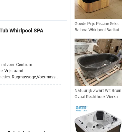
Goede Prijs Piscine Seks
Balboa Whirlpool Badkuip
Tub Whirlpool SPA
Buiten Massage Hot Tub
SPA
n afvoer:
Centrum
pe:
Vrijstaand
cties:
Rugmassage,Voetmassage,Volledige lichaamsmassage,Heupmassage,Beenmassage
Natuurlijk Zwart Wit Bruin
Ovaal Rechthoek Vierkant
Vrijstaand Pedestal Onyx
Graniet Travertijn
Kalksteen Marmer Steen
Badkuip