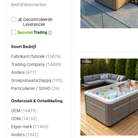
Bedrijfskenmerken
Gecontroleerde
Leverancier
Soort Bedrijf
Fabrikant/fabriek
(16876)
Video
Trading Company
(14409)
Andere
(671)
Groepsmaatschappij
(105)
Particulieren / SOHO
(26)
Onderzoek & Ontwikkeling
OEM
(16418)
ODM
(14152)
Eigen merk
(11465)
Anders
(1042)