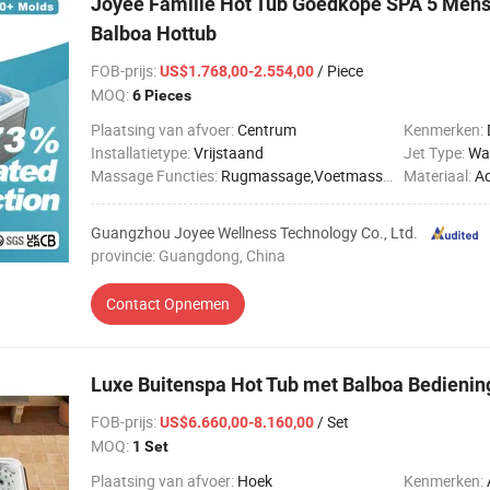
Joyee Familie Hot Tub Goedkope SPA 5 Mens
Balboa Hottub
FOB-prijs
:
/ Piece
US$1.768,00-2.554,00
MOQ:
6 Pieces
Plaatsing van afvoer:
Centrum
Kenmerken:
D
Installatietype:
Vrijstaand
Jet Type:
Wat
Massage Functies:
Rugmassage,Voetmassage,Volledige lichaamsmassage,Heupmassage,Beenmassage
Materiaal:
Ac
Guangzhou Joyee Wellness Technology Co., Ltd.
provincie: Guangdong, China
Contact Opnemen
Luxe Buitenspa Hot Tub met Balboa Bedienin
FOB-prijs
:
/ Set
US$6.660,00-8.160,00
MOQ:
1 Set
Plaatsing van afvoer:
Hoek
Kenmerken:
A