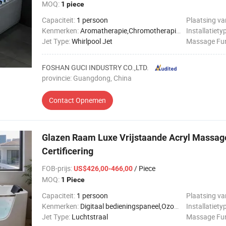
MOQ:
1 piece
Capaciteit:
1 persoon
Plaatsing va
Kenmerken:
Aromatherapie,Chromotherapie verlichting,Digitaal bedieningspaneel,Verwarmde rugleuning,Ozonsterilisatie,Waterval kraan
Installatiety
Jet Type:
Whirlpool Jet
Massage Fun
FOSHAN GUCI INDUSTRY CO.,LTD.
provincie: Guangdong, China
Contact Opnemen
Glazen Raam Luxe Vrijstaande Acryl Massag
Certificering
FOB-prijs
:
/ Piece
US$426,00-466,00
MOQ:
1 Piece
Capaciteit:
1 persoon
Plaatsing va
Kenmerken:
Digitaal bedieningspaneel,Ozonsterilisatie
Installatiety
Jet Type:
Luchtstraal
Massage Fun