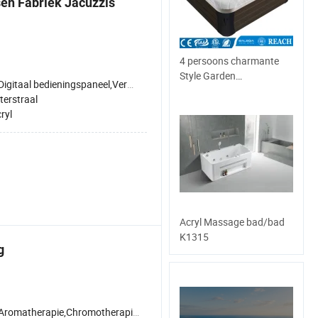
en Fabriek Jacuzzis
4 persoons charmante
Style Garden
igitaal bedieningspaneel,Verwarmde rugleuning,Ozonsterilisatie
Amerikaanse Acryl
erstraal
Massage Outdoor SPA
ryl
Acryl Massage bad/bad
K1315
g
romatherapie,Chromotherapie verlichting,Digitaal bedieningspaneel,Verwarmde rugleuning