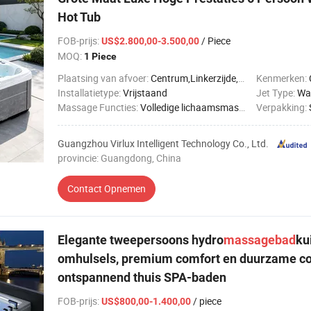
Hot Tub
FOB-prijs
:
/ Piece
US$2.800,00-3.500,00
MOQ:
1 Piece
Plaatsing van afvoer:
Centrum,Linkerzijde,Rechterkant
Kenmerken:
C
Installatietype:
Vrijstaand
Jet Type:
Wat
Massage Functies:
Volledige lichaamsmassage
Verpakking:
Guangzhou Virlux Intelligent Technology Co., Ltd.
provincie: Guangdong, China
Contact Opnemen
Elegante tweepersoons hydro
massagebad
ku
omhulsels, premium comfort en duurzame co
ontspannend thuis SPA-baden
FOB-prijs
:
/ piece
US$800,00-1.400,00