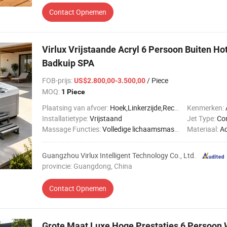
Contact Opnemen
Virlux Vrijstaande Acryl 6 Persoon Buiten H
Badkuip SPA
FOB-prijs
:
/ Piece
US$2.800,00-3.500,00
MOQ:
1 Piece
Plaatsing van afvoer:
Hoek,Linkerzijde,Rechterkant
Kenmerken:
A
Installatietype:
Vrijstaand
Jet Type:
Co
Massage Functies:
Volledige lichaamsmassage
Materiaal:
Ac
Guangzhou Virlux Intelligent Technology Co., Ltd.
provincie: Guangdong, China
Contact Opnemen
Grote Maat Luxe Hoge Prestaties 6 Persoon 