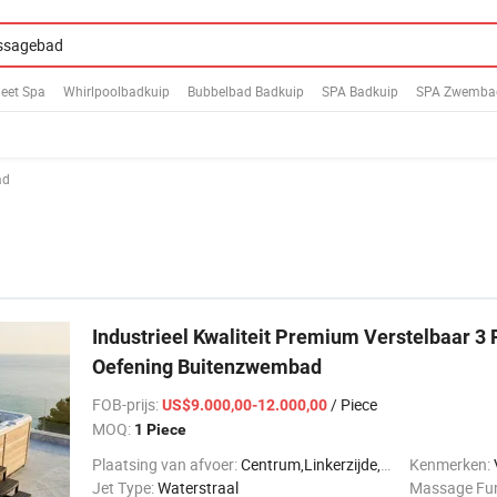
eet Spa
Whirlpoolbadkuip
Bubbelbad Badkuip
SPA Badkuip
SPA Zwemba
ad
Industrieel Kwaliteit Premium Verstelbaar 3
Oefening Buitenzwembad
FOB-prijs
:
/ Piece
US$9.000,00-12.000,00
MOQ:
1 Piece
Plaatsing van afvoer:
Centrum,Linkerzijde,Rechterkant
Kenmerken:
Jet Type:
Waterstraal
Massage Fun