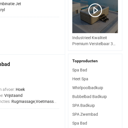
mbinatie Jet
ryl
Industrieel Kwaliteit
Premium Verstelbaar 3
Personen Hydrotherapie
Oefening Buitenzwembad
Topproducten
mbad
Spa Bad
Heet Spa
Whirlpoolbadkuip
n afvoer:
Hoek
pe:
Vrijstaand
Bubbelbad Badkuip
cties:
Rugmassage,Voetmassage,Volledige lichaamsmassage,Heupmassage,Beenmassage
SPA Badkuip
SPA Zwembad
Spa Bad