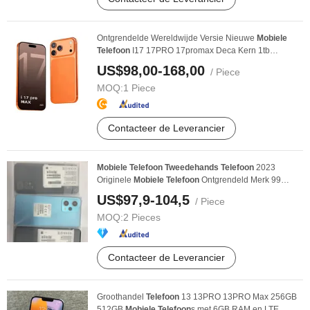
Ontgrendelde Wereldwijde Versie Nieuwe
Mobiele
Telefoon
I17 17PRO 17promax Deca Kern 1tb
Langdurige ...
US$98,00-168,00
/ Piece
MOQ:
1 Piece
Contacteer de Leverancier
Mobiele
Telefoon
Tweedehands
Telefoon
2023
Originele
Mobiele
Telefoon
Ontgrendeld Merk 99
Nieuwe ...
US$97,9-104,5
/ Piece
MOQ:
2 Pieces
Contacteer de Leverancier
Groothandel
Telefoon
13 13PRO 13PRO Max 256GB
512GB
Mobiele
Telefoon
s met 6GB RAM en LTE