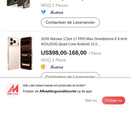
MOQ:
2 Pieces
Contacteer de Leverancier
2026 Nieuwe 17pm 17 PRO Max Smartphone 6.9 Inch
4G%203G Quad Core Android 15.0 ...
US$98,00-168,00
/ Piece
MOQ:
1 Piece
Contacteer de Leverancier
Wilt u een betere manier om producten te vinden?
Probeer de
op de app!
Afbeeldingszoekfunctie
Ontgrendeld Sy Xz1 4G 64GB Smartphone Octa Core
CPU Gebruikt voor Wereldwijde ...
Niet nu
Probeer nu
US$63,00-67,00
/ Piece
MOQ:
2 Pieces