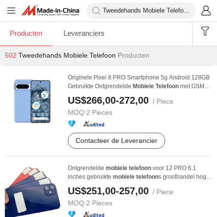
Producten
Leveranciers
502
Tweedehands Mobiele Telefoon
Producten
Originele Pixel 8 PRO Smartphone 5g Android 128GB
Gebruikte Ontgrendelde
Mobiele
Telefoon
met GSM
en ...
US$266,00-272,00
/ Piece
MOQ:
2 Pieces
Contacteer de Leverancier
Ontgrendelde
mobiele
telefoon
voor 12 PRO 6.1
inches gebruikte
mobiele
telefoon
s groothandel hoge
...
US$251,00-257,00
/ Piece
MOQ:
2 Pieces