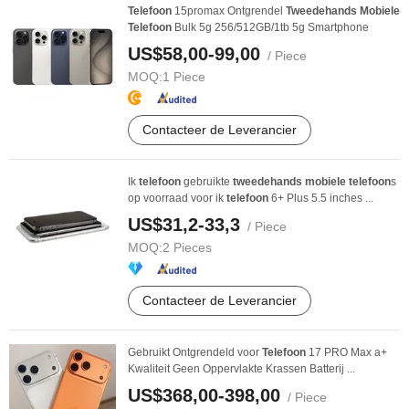
Telefoon
15promax Ontgrendel
Tweedehands
Mobiele
Telefoon
Bulk 5g 256/512GB/1tb 5g Smartphone
US$58,00-99,00
/ Piece
MOQ:
1 Piece
Contacteer de Leverancier
Ik
telefoon
gebruikte
tweedehands
mobiele
telefoon
s
op voorraad voor ik
telefoon
6+ Plus 5.5 inches ...
US$31,2-33,3
/ Piece
MOQ:
2 Pieces
Contacteer de Leverancier
Gebruikt Ontgrendeld voor
Telefoon
17 PRO Max a+
Kwaliteit Geen Oppervlakte Krassen Batterij ...
US$368,00-398,00
/ Piece