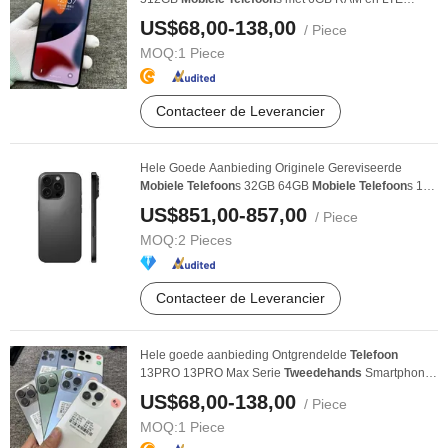
Mobiele
...
US$68,00-138,00
/ Piece
MOQ:
1 Piece
Contacteer de Leverancier
Hele Goede Aanbieding Originele Gereviseerde
Mobiele
Telefoon
s 32GB 64GB
Mobiele
Telefoon
s 16
16 PRO ...
US$851,00-857,00
/ Piece
MOQ:
2 Pieces
Contacteer de Leverancier
Hele goede aanbieding Ontgrendelde
Telefoon
13PRO 13PRO Max Serie
Tweedehands
Smartphone
6.1-Inch ...
US$68,00-138,00
/ Piece
MOQ:
1 Piece