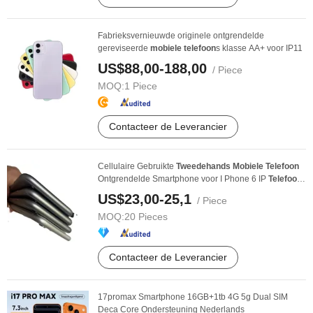
Fabrieksvernieuwde originele ontgrendelde
gereviseerde
mobiele
telefoon
s klasse AA+ voor IP11
US$88,00-188,00
/ Piece
MOQ:
1 Piece
Contacteer de Leverancier
Cellulaire Gebruikte
Tweedehands
Mobiele
Telefoon
Ontgrendelde Smartphone voor I Phone 6 IP
Telefoon
...
US$23,00-25,1
/ Piece
MOQ:
20 Pieces
Contacteer de Leverancier
17promax Smartphone 16GB+1tb 4G 5g Dual SIM
Deca Core Ondersteuning Nederlands