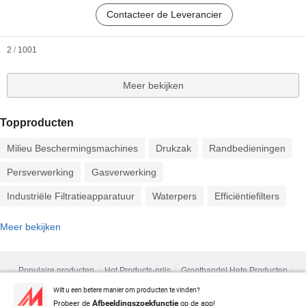
Contacteer de Leverancier
2
/
1001
Meer bekijken
Topproducten
Milieu Beschermingsmachines
Drukzak
Randbedieningen
Persverwerking
Gasverwerking
Industriële Filtratieapparatuur
Waterpers
Efficiëntiefilters
Meer bekijken
Populaire producten
Hot Products-prijs
Groothandel Hete Producten
Ster Koper
Pc-site
Inzichten
Wilt u een betere manier om producten te vinden?
over
Gebruikersovereenkomst
Privacybeleid
contact
Probeer de
op de app!
Afbeeldingszoekfunctie