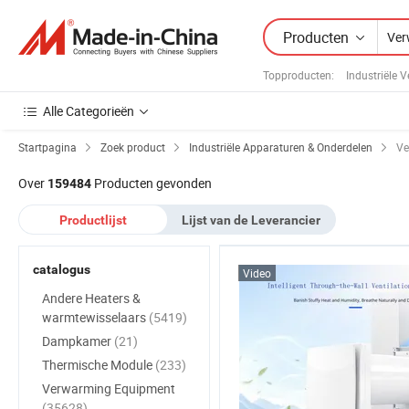
Producten
Topproducten
:
Industriële
Alle Categorieën
Startpagina
Zoek product
Industriële Apparaturen & Onderdelen
Ve
Over
Producten gevonden
159484
Productlijst
Lijst van de Leverancier
catalogus
Video
Andere Heaters &
warmtewisselaars
(5419)
Dampkamer
(21)
Thermische Module
(233)
Verwarming Equipment
(35628)