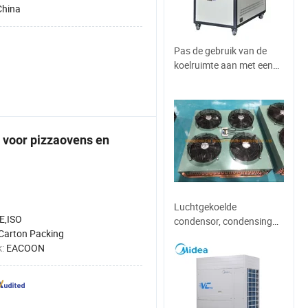
China
Pas de gebruik van de
koelruimte aan met een
luchtgekoelde verdamper
koelapparatuur
 voor pizzaovens en
Luchtgekoelde
E,ISO
condensor, condensing
Carton Packing
units voor koelruimtes,
k:
EACOON
industrie en commerciële
koeling