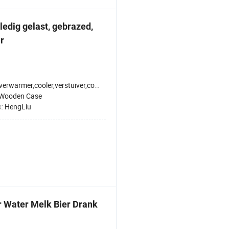
ledig gelast, gebrazed,
r
verwarmer,cooler,verstuiver,condensator
Wooden Case
k:
HengLiu
 Water Melk Bier Drank