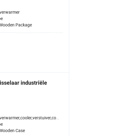
verwarmer
pe
Wooden Package
isselaar industriële
verwarmer,cooler,verstuiver,condensator
pe
Wooden Case