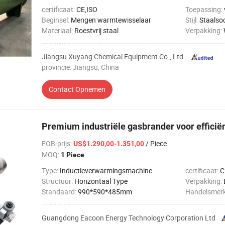
certificaat:
CE,ISO
Toepassing:
Beginsel:
Mengen warmtewisselaar
Stijl:
Staalso
Materiaal:
Roestvrij staal
Verpakking:
Jiangsu Xuyang Chemical Equipment Co., Ltd.
provincie: Jiangsu, China
Contact Opnemen
Premium industriële gasbrander voor efficië
FOB-prijs
:
/ Piece
US$1.290,00-1.351,00
MOQ:
1 Piece
Type:
Inductieverwarmingsmachine
certificaat:
C
Structuur:
Horizontaal Type
Verpakking:
Standaard:
990*590*485mm
Handelsmer
Guangdong Eacoon Energy Technology Corporation Ltd