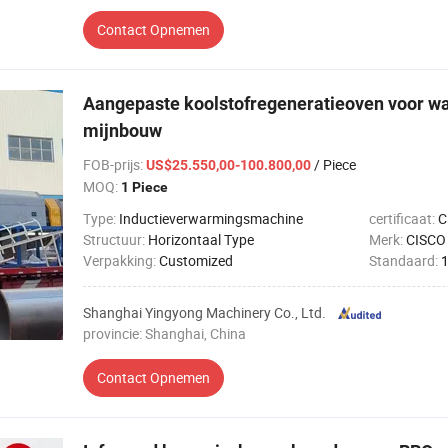
Contact Opnemen
Aangepaste koolstofregeneratieoven voor w
mijnbouw
FOB-prijs
:
/ Piece
US$25.550,00-100.800,00
MOQ:
1 Piece
Type:
Inductieverwarmingsmachine
certificaat:
C
Structuur:
Horizontaal Type
Merk:
CISCO
Verpakking:
Customized
Standaard:
Shanghai Yingyong Machinery Co., Ltd.
provincie: Shanghai, China
Contact Opnemen