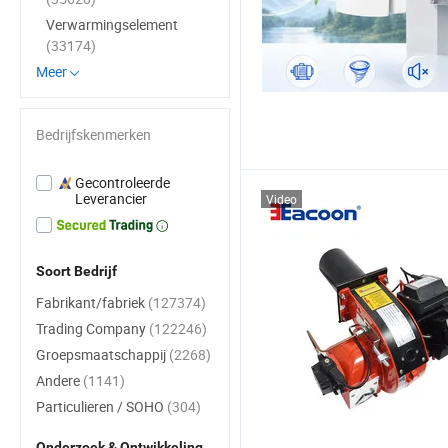
Verwarmingselement
(33174)
Meer
Bedrijfskenmerken
Gecontroleerde
Leverancier
Video
Soort Bedrijf
Fabrikant/fabriek
(127374)
Trading Company
(122246)
Groepsmaatschappij
(2268)
Andere
(1141)
Particulieren / SOHO
(304)
Onderzoek & Ontwikkeling