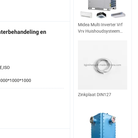
Midea Multi Inverter Vrf
Vrv Huishoudsysteem
aterbehandeling en
Airconditioner Fabrikant
Geschikt voor Kantoren
E,ISO
1000*1000*1000
Zinkplaat DIN127