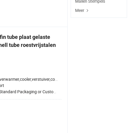
Mallen Stempels
Meer
in tube plaat gelaste
ell tube roestvrijstalen
verwarmer,cooler,verstuiver,condensator
ort
Standard Packaging or Customized