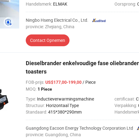
Handelsmerk:
ELMAK
Oorsprong:
Ningbo Hseng Electrical Co., Ltd.
provincie: Zhejiang, China
Contact Opnemen
Dieselbrander enkelvoudige fase oliebrander
toasters
FOB-prijs
:
/ Piece
US$177,00-199,00
MOQ:
1 Piece
Type:
Inductieverwarmingsmachine
certificaat:
C
Structuur:
Horizontaal Type
Verpakking:
Standaard:
415*380*290mm
Handelsmer
Guangdong Eacoon Energy Technology Corporation Ltd
provincie: Guangdong, China