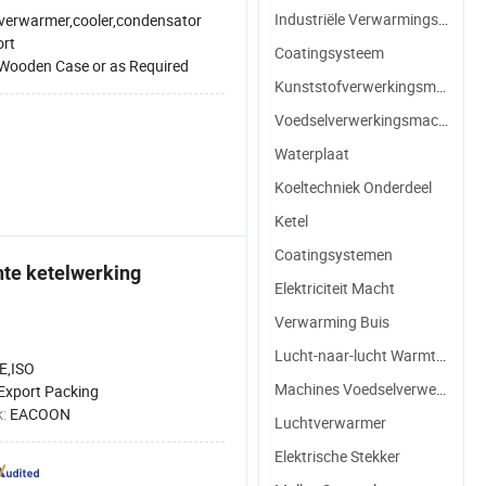
Motor
Industriële Verwarmingselement
verwarmer,cooler,condensator
ort
Coatingsysteem
Wooden Case or as Required
Kunststofverwerkingsmachines
Voedselverwerkingsmachines
Waterplaat
Koeltechniek Onderdeel
Ketel
Coatingsystemen
nte ketelwerking
Elektriciteit Macht
Verwarming Buis
Lucht-naar-lucht Warmteterugwininstallatie
E,ISO
Machines Voedselverwerking
Export Packing
k:
EACOON
Luchtverwarmer
Elektrische Stekker