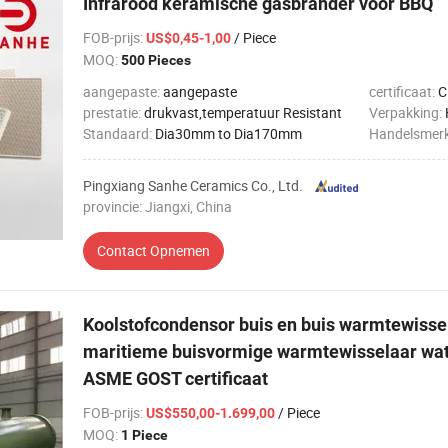
Infrarood keramische gasbrander voor BBQ
FOB-prijs
:
/ Piece
US$0,45-1,00
MOQ:
500 Pieces
aangepaste:
aangepaste
certificaat:
C
prestatie:
drukvast,temperatuur Resistant
Verpakking:
Standaard:
Dia30mm to Dia170mm
Handelsmer
Pingxiang Sanhe Ceramics Co., Ltd.
provincie: Jiangxi, China
Contact Opnemen
Koolstofcondensor buis en buis warmtewissela
maritieme buisvormige warmtewisselaar wa
ASME GOST certificaat
FOB-prijs
:
/ Piece
US$550,00-1.699,00
MOQ:
1 Piece