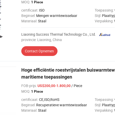
MOQ:
1 Piece
certificaat:
ISO
Toepassing:
Beginsel:
Mengen warmtewisselaar
Stijl:
Plaatty
Materiaal:
Staal
Verpakking:
Liaoning Success Thermal Technology Co., Ltd.
provincie: Liaoning, China
Contact Opnemen
Hoge efficiëntie roestvrijstalen buiswarmtew
maritieme toepassingen
FOB-prijs
:
/ Piece
US$200,00-1.800,00
MOQ:
1 Piece
certificaat:
CE,ISO,RoHS
Toepassing:
Beginsel:
Recuperatieve warmtewisselaar
Stijl:
Plaatty
Materiaal:
Staal
Verpakking: