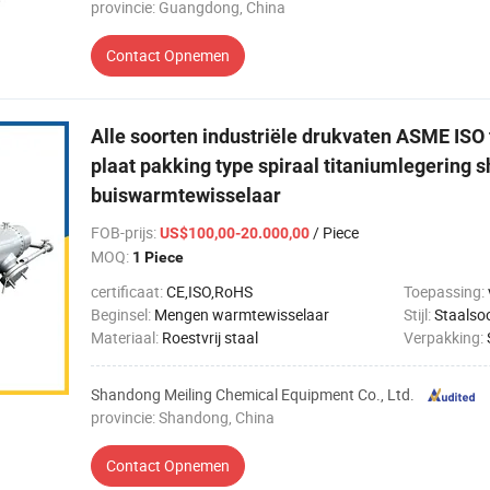
provincie: Guangdong, China
Contact Opnemen
Alle soorten industriële drukvaten ASME ISO f
plaat pakking type spiraal titaniumlegering sh
buiswarmtewisselaar
FOB-prijs
:
/ Piece
US$100,00-20.000,00
MOQ:
1 Piece
certificaat:
CE,ISO,RoHS
Toepassing:
Beginsel:
Mengen warmtewisselaar
Stijl:
Staalso
Materiaal:
Roestvrij staal
Verpakking:
Shandong Meiling Chemical Equipment Co., Ltd.
provincie: Shandong, China
Contact Opnemen