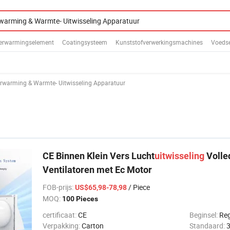
 Verwarmingselement
Coatingsysteem
Kunststofverwerkingsmachines
Voedse
rwarming & Warmte- Uitwisseling Apparatuur
CE Binnen Klein Vers Lucht
uitwisseling
Volle
Ventilatoren met Ec Motor
FOB-prijs
:
/ Piece
US$65,98-78,98
MOQ:
100 Pieces
certificaat:
CE
Beginsel:
Reg
Verpakking:
Carton
Standaard: