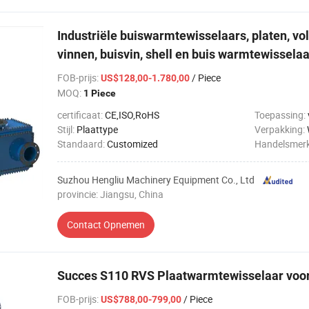
Industriële buiswarmtewisselaars, platen, vol
vinnen, buisvin, shell en buis warmtewisselaa
FOB-prijs
:
/ Piece
US$128,00-1.780,00
MOQ:
1 Piece
certificaat:
CE,ISO,RoHS
Toepassing:
Stijl:
Plaattype
Verpakking:
Standaard:
Customized
Handelsmer
Suzhou Hengliu Machinery Equipment Co., Ltd
provincie: Jiangsu, China
Contact Opnemen
Succes S110 RVS Plaatwarmtewisselaar voor
FOB-prijs
:
/ Piece
US$788,00-799,00