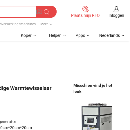
Inloggen
Plaats mijn RFQ
lverwerkingsmachines
Meer
Koper
Helpen
Apps
Nederlands
Misschien vind je het
dige Warmtewisselaar
leuk
enerator
30cm*20cm*20cm