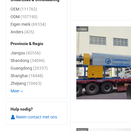
OEM
(111762)
ODM
(107190)
Eigen merk
(69334)
Video
Anders
(425)
Provincie & Regio
Jiangsu
(42556)
Shandong
(34096)
Guangdong
(20337)
Shanghai
(18448)
Zhejiang
(10663)
Meer
Hulp nodig?
Neem contact met ons.
Video