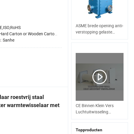
ASME brede opening anti-
E,ISO,RoHS
verstopping gelaste
Hard Carton or Wooden Carton with Pallet
plaatwarmtewisselaar
k:
Sanhe
ar roestvrij staal
ter warmtewisselaar met
CE Binnen Klein Vers
Luchtuitwisseling
Volledige
Warmtewisselaar
Topproducten
Ventilatoren met Ec