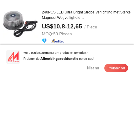
240PCS LED Ultra Bright Strobe Verlichting met Sterke
Magneet Wegveiligheid ...
US$10,8-12,65
/ Piece
MOQ:
50 Pieces
Contacteer de Leverancier
Wilt u een betere manier om producten te vinden?
Probeer de
op de app!
Afbeeldingszoekfunctie
Niet nu
Probeer nu
Flitsende Lichten Infrarood Inductie LED Licht
Verkeerssignaal Stroboscoop ...
US$8,00-18,00
/ Piece
MOQ:
50 Pieces
Contacteer de Leverancier
Groothandel batterijgevoede