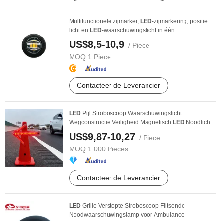
Multifunctionele zijmarker,
LED
-zijmarkering, positie
licht en
LED
-waarschuwingslicht in één
US$8,5-10,9
/ Piece
MOQ:
1 Piece
Contacteer de Leverancier
LED
Pijl Stroboscoop Waarschuwingslicht
Wegconstructie Veiligheid Magnetisch
LED
Noodlicht
voor ...
US$9,87-10,27
/ Piece
MOQ:
1.000 Pieces
Contacteer de Leverancier
LED
Grille Verstopte Stroboscoop Flitsende
Noodwaarschuwingslamp voor Ambulance