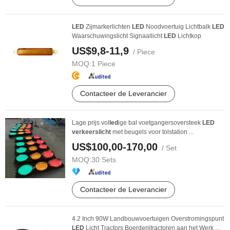
LED
Zijmarkerlichten
LED
Noodvoertuig Lichtbalk
LED
Waarschuwingslicht Signaallicht
LED
Lichtkop
US$9,8-11,9
/ Piece
MOQ:
1 Piece
Contacteer de Leverancier
Lage prijs vol
led
ige bal voetgangersoversteek
LED
verkeerslicht
met beugels voor tolstation ...
US$100,00-170,00
/ Set
MOQ:
30 Sets
Contacteer de Leverancier
4.2 Inch 90W Landbouwvoertuigen Overstromingspunt
LED
Licht Tractors Boerderijtractoren aan het Werk ...