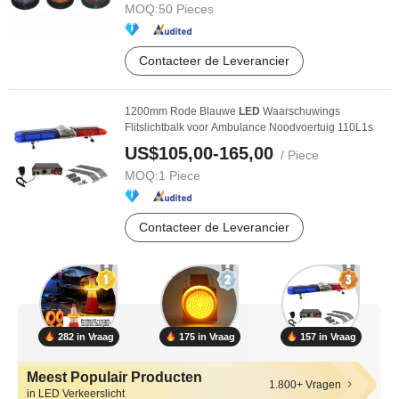
MOQ:
50 Pieces
Contacteer de Leverancier
1200mm Rode Blauwe
LED
Waarschuwings
Flitslichtbalk voor Ambulance Noodvoertuig 110L1s
US$105,00-165,00
/ Piece
MOQ:
1 Piece
Contacteer de Leverancier
282 in Vraag
175 in Vraag
157 in Vraag
Meest Populair Producten
1.800+ Vragen
in LED Verkeerslicht