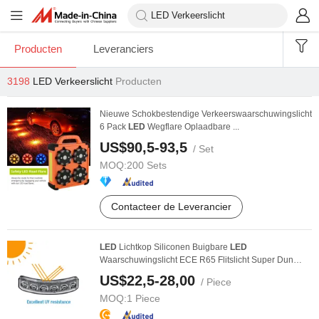
Producten
Leveranciers
3198
LED Verkeerslicht
Producten
Nieuwe Schokbestendige Verkeerswaarschuwingslicht
6 Pack
LED
Wegflare Oplaadbare ...
US$90,5-93,5
/ Set
MOQ:
200 Sets
Contacteer de Leverancier
LED
Lichtkop Siliconen Buigbare
LED
Waarschuwingslicht ECE R65 Flitslicht Super Dun
Enkel Dubbel ...
US$22,5-28,00
/ Piece
MOQ:
1 Piece