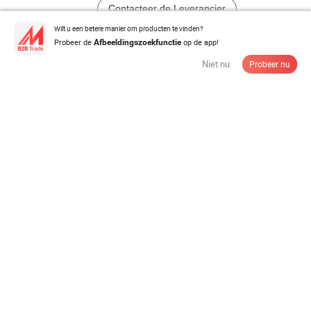
Contacteer de Leverancier
Wilt u een betere manier om producten te vinden?
Probeer de
op de app!
Afbeeldingszoekfunctie
Dierlijke voederverwerking Dubbele Schroef / Dubbele
Ribbonsmengmachine
Niet nu
Probeer nu
US$4.000,00-200.000,00
/ set
MOQ:
1 set
Contacteer de Leverancier
2D Beweging Twee Dimensionale Tumbler Mixer voor
Koffiepoeder
US$3.000,00-200.000,00
/ set
MOQ:
1 set
Contacteer de Leverancier