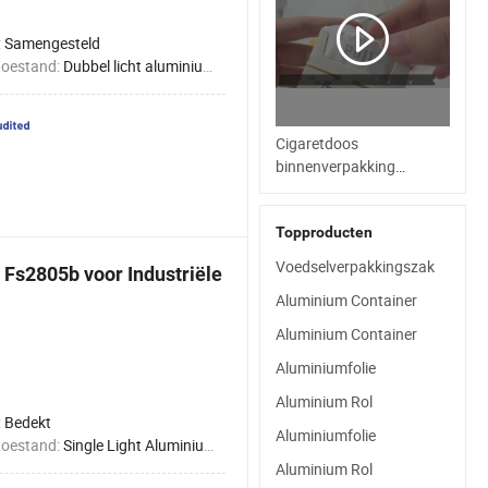
:
Samengesteld
toestand:
Dubbel licht aluminiumfolie
Cigaretdoos
binnenverpakking
aluminiumfolie papier met
gepersonaliseerde maat
Topproducten
Voedselverpakkingszak
 Fs2805b voor Industriële
Aluminium Container
Aluminium Container
Aluminiumfolie
Aluminium Rol
:
Bedekt
Aluminiumfolie
toestand:
Single Light Aluminium Foil
Aluminium Rol