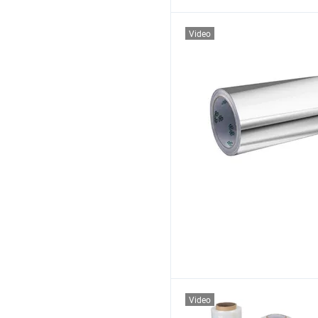
Video
Video