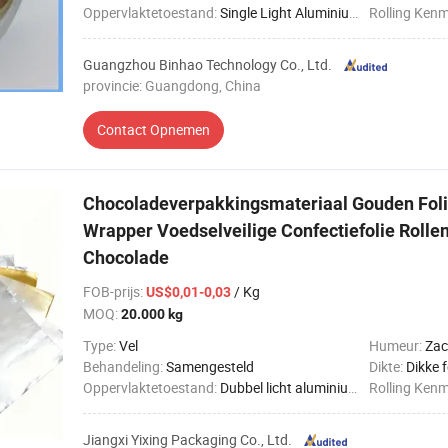
Oppervlaktetoestand:
Single Light Aluminium Foil
Rolling Ken
Guangzhou Binhao Technology Co., Ltd.
provincie: Guangdong, China
Contact Opnemen
Chocoladeverpakkingsmateriaal Gouden Fol
Wrapper Voedselveilige Confectiefolie Rolle
Chocolade
FOB-prijs
:
/ Kg
US$0,01-0,03
MOQ:
20.000 kg
Type:
Vel
Humeur:
Zac
Behandeling:
Samengesteld
Dikte:
Dikke f
Oppervlaktetoestand:
Dubbel licht aluminiumfolie
Rolling Ken
Jiangxi Yixing Packaging Co., Ltd.