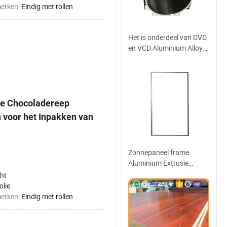
merken:
Eindig met rollen
Het is onderdeel van DVD
en VCD Aluminium Alloy
Advanced Versterker van
de geluidsinstallatie
ie Chocoladereep
n voor het Inpakken van
Zonnepaneel frame
Aluminium Extrusie
zonne-energie Zilver
ht
Zwart Zonneframe
olie
anodiseren geanodiseerd
merken:
Eindig met rollen
frame