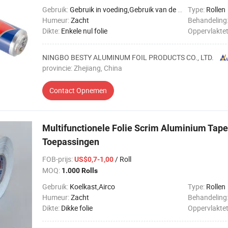
Gebruik:
Gebruik in voeding,Gebruik van de keuken,Label & Tag
Type:
Rollen
Humeur:
Zacht
Behandeling
Dikte:
Enkele nul folie
Oppervlakte
NINGBO BESTY ALUMINUM FOIL PRODUCTS CO., LTD.
provincie: Zhejiang, China
Contact Opnemen
Multifunctionele Folie Scrim Aluminium Tape
Toepassingen
FOB-prijs
:
/ Roll
US$0,7-1,00
MOQ:
1.000 Rolls
Gebruik:
Koelkast,Airco
Type:
Rollen
Humeur:
Zacht
Behandeling
Dikte:
Dikke folie
Oppervlakte