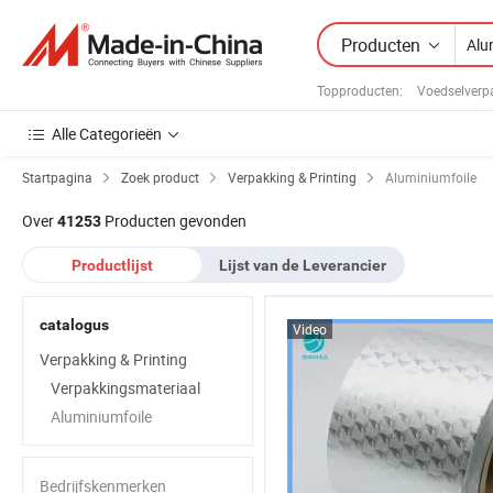
Producten
Topproducten
:
Voedselverp
Alle Categorieën
Startpagina
Zoek product
Verpakking & Printing
Aluminiumfoile
Over
Producten gevonden
41253
Productlijst
Lijst van de Leverancier
catalogus
Video
Verpakking & Printing
Verpakkingsmateriaal
Aluminiumfoile
Bedrijfskenmerken