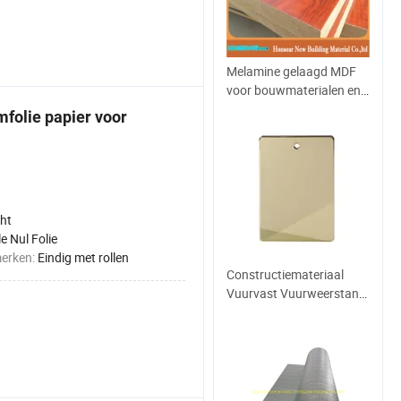
Melamine gelaagd MDF
voor bouwmaterialen en
meubels
mfolie papier voor
ht
e Nul Folie
merken:
Eindig met rollen
Constructiemateriaal
Vuurvast Vuurweerstand
Wandbekleding 2mm
3mm 4mm 5mm 6mm
Aluminium Composiet
Paneel Aluminium met
ASTM PPG PVDF PE