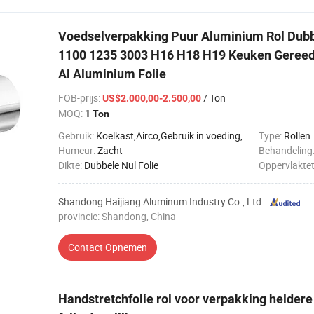
Voedselverpakking Puur Aluminium Rol Dubb
1100 1235 3003 H16 H18 H19 Keuken Gereed
Al Aluminium Folie
FOB-prijs
:
/ Ton
US$2.000,00-2.500,00
MOQ:
1 Ton
Gebruik:
Koelkast,Airco,Gebruik in voeding,Gebruik van de keuken,Farmaceutisch,Kabel
Type:
Rollen
Humeur:
Zacht
Behandeling
Dikte:
Dubbele Nul Folie
Oppervlakte
Shandong Haijiang Aluminum Industry Co., Ltd
provincie: Shandong, China
Contact Opnemen
Handstretchfolie rol voor verpakking heldere