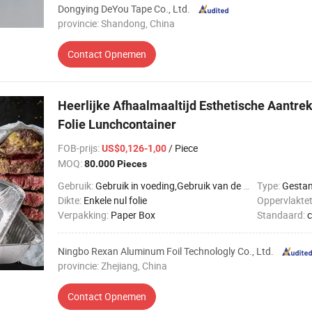
Dongying DeYou Tape Co., Ltd.
provincie: Shandong, China
Contact Opnemen
Heerlijke Afhaalmaaltijd Esthetische Aantr
Folie Lunchcontainer
FOB-prijs
:
/ Piece
US$0,126-1,00
MOQ:
80.000 Pieces
Gebruik:
Gebruik in voeding,Gebruik van de keuken
Type:
Gestan
Dikte:
Enkele nul folie
Oppervlakte
Verpakking:
Paper Box
Standaard:
Ningbo Rexan Aluminum Foil Technologly Co., Ltd.
provincie: Zhejiang, China
Contact Opnemen