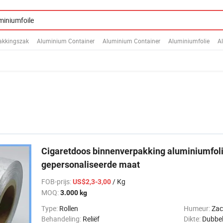
akkingszak
Aluminium Container
Aluminium Container
Aluminiumfolie
A
Cigaretdoos binnenverpakking aluminiumfoli
gepersonaliseerde maat
FOB-prijs
:
/ Kg
US$2,3-3,00
MOQ:
3.000 kg
Type:
Rollen
Humeur:
Zac
Behandeling:
Reliëf
Dikte:
Dubbel