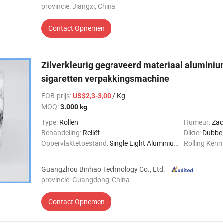
provincie: Jiangxi, China
Contact Opnemen
Zilverkleurig gegraveerd materiaal aluminiu
sigaretten verpakkingsmachine
FOB-prijs
:
/ Kg
US$2,3-3,00
MOQ:
3.000 kg
Type:
Rollen
Humeur:
Zac
Behandeling:
Reliëf
Dikte:
Dubbel
Oppervlaktetoestand:
Single Light Aluminium Foil
Rolling Ken
Guangzhou Binhao Technology Co., Ltd.
provincie: Guangdong, China
Contact Opnemen