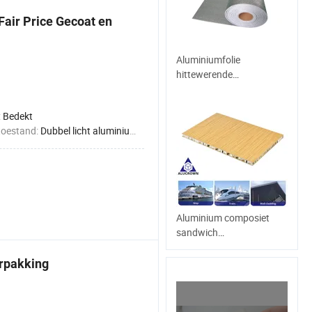
Coating Hoge Kwaliteit
air Price Gecoat en
Aluminiumfolie
hittewerende
plaat/dakconstructie
:
Bedekt
toestand:
Dubbel licht aluminiumfolie
Aluminium composiet
sandwich
honingraatpaneel voor
gevelinterieurdecoratie
erpakking