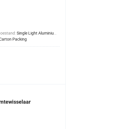
toestand:
Single Light Aluminium Foil
Carton Packing
mtewisselaar