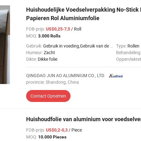
Huishoudelijke Voedselverpakking No-Stick F
Papieren Rol Aluminiumfolie
FOB-prijs
:
/ Roll
US$0,25-7,5
MOQ:
3.000 Rolls
Gebruik:
Gebruik in voeding,Gebruik van de keuken,Farmaceutisch
Type:
Rollen
Humeur:
Zacht
Behandeling
Dikte:
Dikke folie
Oppervlakte
QINGDAO JUN AO ALUMINIUM CO., LTD.
provincie: Shandong, China
Contact Opnemen
Huishoudfolie van aluminium voor voedselv
FOB-prijs
:
/ Piece
US$0,2-0,3
MOQ:
10.000 Pieces