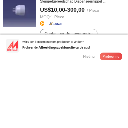
Stempelgereedschap Dispenseernippel ...
US$10,00-300,00
/ Piece
MOQ:
1 Piece
Contacteer de Leverancier
Wilt u een betere manier om producten te vinden?
Probeer de
op de app!
Afbeeldingszoekfunctie
China Fabriek Precisie CNC Bewerking Onderdelen
CNC Gedraaide Messing Pin ...
Niet nu
Probeer nu
US$1,97-2,36
/ Piece
MOQ:
1.000 Pieces
Contacteer de Leverancier
Hoogprecisie CNC-freesdraai-componenten voor
robotica en industriële ...
US$1,00-10,00
/ Piece
MOQ:
1 Piece