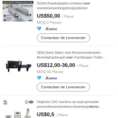
SS304 Roestvrijstalen luchtmes
voor
voedselverwerkingsdroogsystemen
US$50,00
/ Piece
MOQ:
2 Pieces
Contacteer de Leverancier
OEM Zware Stalen Auto Reserveonderdelen
Bevestigingsbeugel
voor
Vrachtwagen Trailer
Systemen ...
US$12,00-36,00
/ Piece
MOQ:
10 Pieces
Contacteer de Leverancier
Originele CNC-machine op maat gemaakte
precisiefreesonderdelen bewerkings
dienst
aangepaste
stralen ...
US$0,5
/ Piece