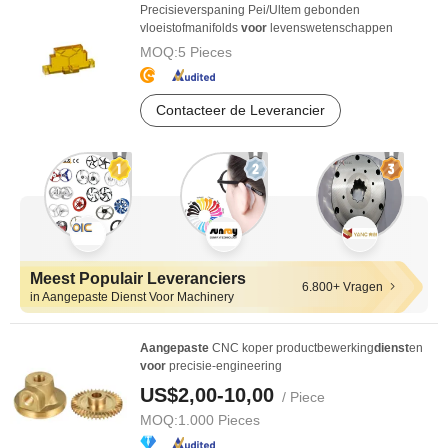
Precisieverspaning Pei/Ultem gebonden
vloeistofmanifolds
voor
levenswetenschappen
MOQ:
5 Pieces
Contacteer de Leverancier
Meest Populair Leveranciers
6.800+ Vragen
in Aangepaste Dienst Voor Machinery
Aangepaste
CNC koper productbewerking
dienst
en
voor
precisie-engineering
US$2,00-10,00
/ Piece
MOQ:
1.000 Pieces