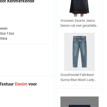
voor Kenmerkende
Vrouwen Zwarte Jeans
Denim rok met gerafelde
Denim
hem
10oz-13oz
China
Groothandel Fabrikant
Sunny Blue Wash Lady
 Textuur
Denim
voor
Jeans Relaxed Fit Acid
MID Indigo vrouwen Jean