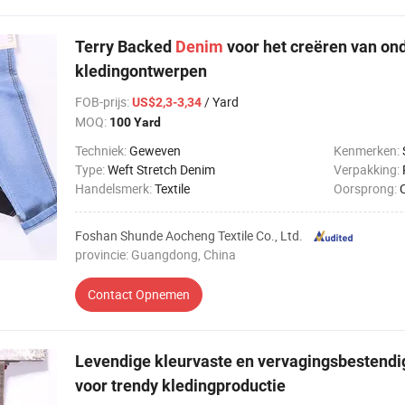
Terry Backed
Denim
voor het creëren van on
kledingontwerpen
FOB-prijs
:
/ Yard
US$2,3-3,34
MOQ:
100 Yard
Techniek:
Geweven
Kenmerken:
Type:
Weft Stretch Denim
Verpakking:
Handelsmerk:
Textile
Oorsprong:
Foshan Shunde Aocheng Textile Co., Ltd.
provincie: Guangdong, China
Contact Opnemen
Levendige kleurvaste en vervagingsbestend
voor trendy kledingproductie