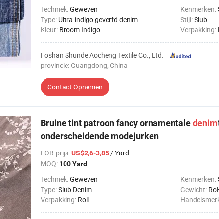
Techniek:
Geweven
Kenmerken:
Type:
Ultra-indigo geverfd denim
Stijl:
Slub
Kleur:
Broom Indigo
Verpakking:
Foshan Shunde Aocheng Textile Co., Ltd.
provincie: Guangdong, China
Contact Opnemen
Bruine tint patroon fancy ornamentale
denim
onderscheidende modejurken
FOB-prijs
:
/ Yard
US$2,6-3,85
MOQ:
100 Yard
Techniek:
Geweven
Kenmerken:
Type:
Slub Denim
Gewicht:
Ro
Verpakking:
Roll
Handelsmer