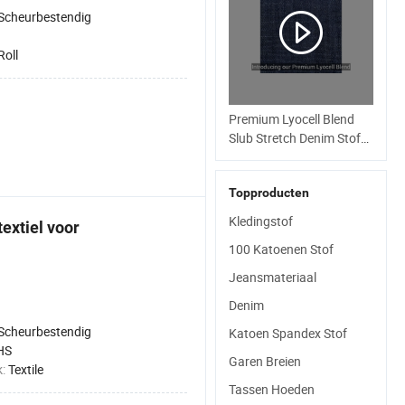
Scheurbestendig
Roll
Premium Lyocell Blend
Slub Stretch Denim Stof
voor Modekleding
Bamboocell® Groene
Topproducten
Plantaardige Vezels Zijn
Gezond en
Kledingstof
textiel voor
Milieuvriendelijk
100 Katoenen Stof
Jeansmateriaal
Denim
Scheurbestendig
Katoen Spandex Stof
HS
Garen Breien
k:
Textile
Tassen Hoeden