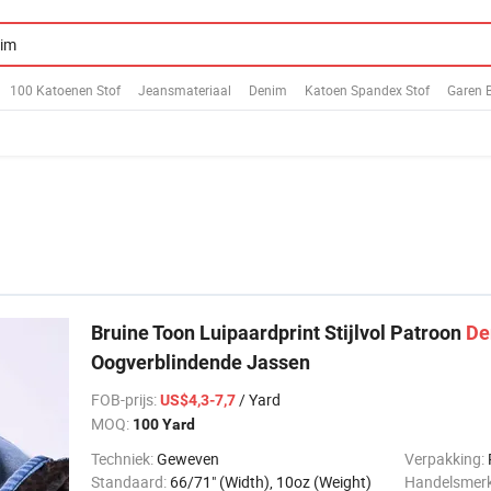
100 Katoenen Stof
Jeansmateriaal
Denim
Katoen Spandex Stof
Garen B
Bruine Toon Luipaardprint Stijlvol Patroon
De
Oogverblindende Jassen
FOB-prijs
:
/ Yard
US$4,3-7,7
MOQ:
100 Yard
Techniek:
Geweven
Verpakking:
Standaard:
66/71" (Width), 10oz (Weight)
Handelsmer