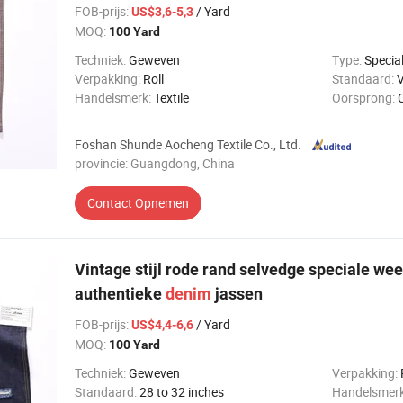
FOB-prijs
:
/ Yard
US$3,6-5,3
MOQ:
100 Yard
Techniek:
Geweven
Type:
Specia
Verpakking:
Roll
Standaard:
V
Handelsmerk:
Textile
Oorsprong:
Foshan Shunde Aocheng Textile Co., Ltd.
provincie: Guangdong, China
Contact Opnemen
Vintage stijl rode rand selvedge speciale we
authentieke
denim
jassen
FOB-prijs
:
/ Yard
US$4,4-6,6
MOQ:
100 Yard
Techniek:
Geweven
Verpakking:
Standaard:
28 to 32 inches
Handelsmer