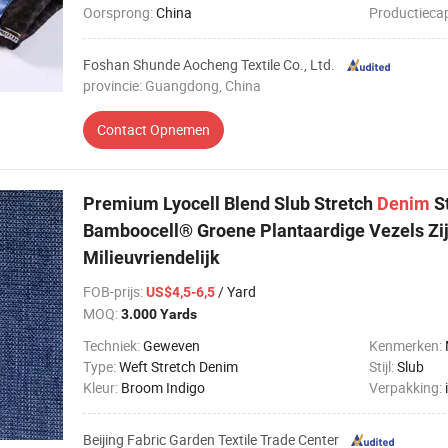
Oorsprong:
China
Productiecap
Foshan Shunde Aocheng Textile Co., Ltd.
provincie: Guangdong, China
Contact Opnemen
Premium Lyocell Blend Slub Stretch
Denim
St
Bamboocell® Groene Plantaardige Vezels Zi
Milieuvriendelijk
FOB-prijs
:
/ Yard
US$4,5-6,5
MOQ:
3.000 Yards
Techniek:
Geweven
Kenmerken:
Type:
Weft Stretch Denim
Stijl:
Slub
Kleur:
Broom Indigo
Verpakking:
Beijing Fabric Garden Textile Trade Center