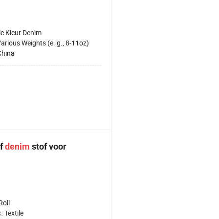
le Kleur Denim
arious Weights (e. g., 8-11oz)
China
ef
denim
stof voor
Roll
k:
Textile