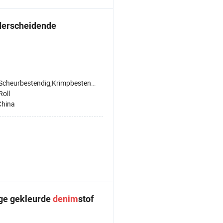
derscheidende
Scheurbestendig,Krimpbestendig
Roll
China
ige gekleurde
denim
stof