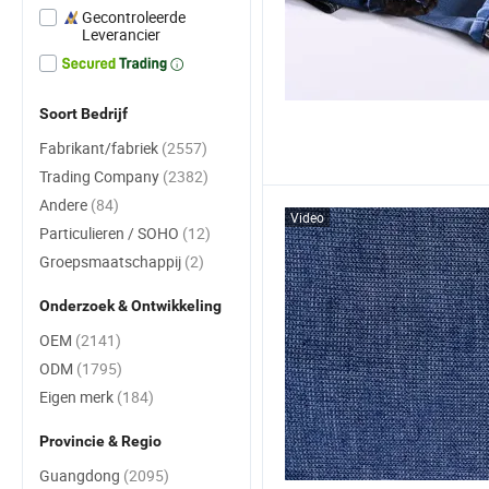
Gecontroleerde
Leverancier
Soort Bedrijf
Fabrikant/fabriek
(2557)
Trading Company
(2382)
Andere
(84)
Video
Particulieren / SOHO
(12)
Groepsmaatschappij
(2)
Onderzoek & Ontwikkeling
OEM
(2141)
ODM
(1795)
Eigen merk
(184)
Provincie & Regio
Guangdong
(2095)