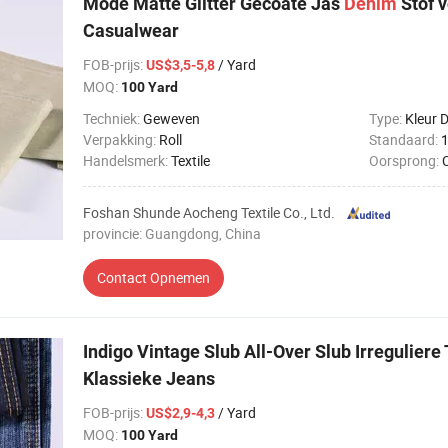
Mode Matte Glitter Gecoate Jas
Denim
Stof 
Casualwear
FOB-prijs
:
/ Yard
US$3,5-5,8
MOQ:
100 Yard
Techniek:
Geweven
Type:
Kleur 
Verpakking:
Roll
Standaard:
Handelsmerk:
Textile
Oorsprong:
Foshan Shunde Aocheng Textile Co., Ltd.
provincie: Guangdong, China
Contact Opnemen
Indigo Vintage Slub All-Over Slub Irreguliere
Klassieke Jeans
FOB-prijs
:
/ Yard
US$2,9-4,3
MOQ:
100 Yard