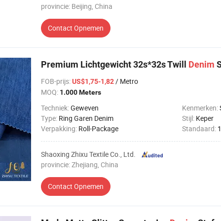
provincie: Beijing, China
Contact Opnemen
Premium Lichtgewicht 32s*32s Twill
Denim
S
FOB-prijs
:
/ Metro
US$1,75-1,82
MOQ:
1.000 Meters
Techniek:
Geweven
Kenmerken:
Type:
Ring Garen Denim
Stijl:
Keper
Verpakking:
Roll-Package
Standaard:
Shaoxing Zhixu Textile Co., Ltd.
provincie: Zhejiang, China
Contact Opnemen