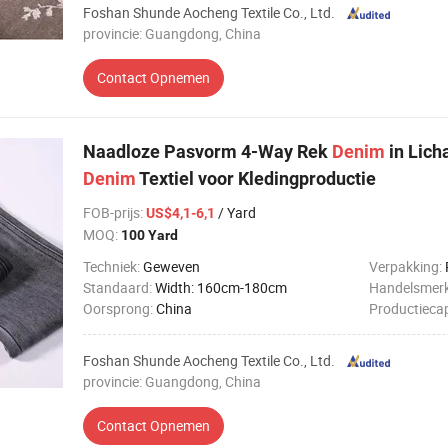
Foshan Shunde Aocheng Textile Co., Ltd.
provincie: Guangdong, China
Contact Opnemen
Naadloze Pasvorm 4-Way Rek
Denim
in Lic
Denim
Textiel voor Kledingproductie
FOB-prijs
:
/ Yard
US$4,1-6,1
MOQ:
100 Yard
Techniek:
Geweven
Verpakking:
Standaard:
Width: 160cm-180cm
Handelsmer
Oorsprong:
China
Productiecap
Foshan Shunde Aocheng Textile Co., Ltd.
provincie: Guangdong, China
Contact Opnemen