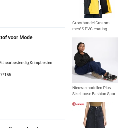
Groothandel Custom
men′ S PVC-coating
Custom Tactical Softshell
tof voor Mode
Fishing Down Jacket
Winter Dik Fashion
Outdoor Rain Puffer
Waterproof men Jas
Scheurbestendig,Krimpbestendig,Milieuvriendelijk
17*155
Nieuwe modellen Plus
Size Loose Fashion Sport
Running Yoga Pants