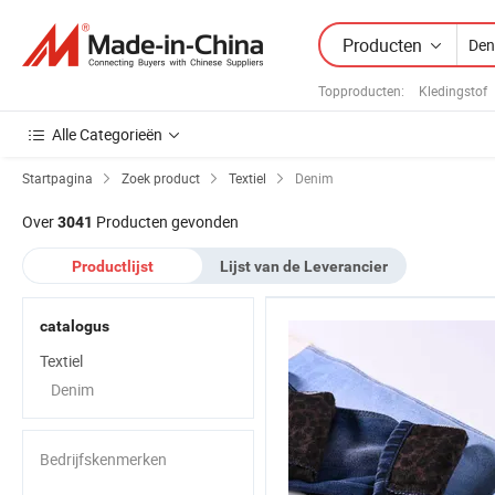
Producten
Topproducten
:
Kledingstof
Alle Categorieën
Startpagina
Zoek product
Textiel
Denim
Over
Producten gevonden
3041
Productlijst
Lijst van de Leverancier
catalogus
Textiel
Denim
Bedrijfskenmerken