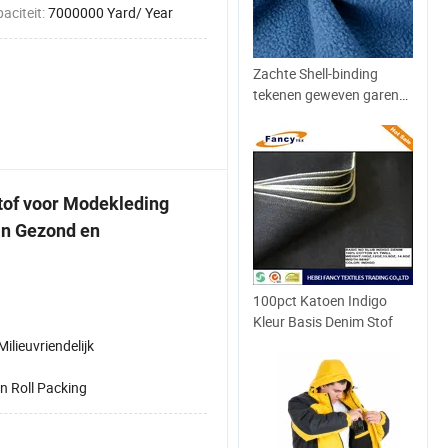
aciteit:
7000000 Yard/ Year
Zachte Shell-binding
tekenen geweven garen
Polar Fleece Dye
of voor Modekleding
jn Gezond en
100pct Katoen Indigo
Kleur Basis Denim Stof
Milieuvriendelijk
in Roll Packing