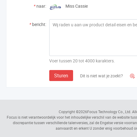
*
naar:
Miss Cassie
*
bericht:
Voer tussen 20 tot 4000 karakters.
Sturen
Dit is niet wat je zoekt?

Copyright ©2026
Focus Technology Co., Ltd.
All
Focus is niet verantwoordelijk voor het inhoudelijke verschil van de website tus
discrepantie tussen verschillende talenversies, zal de Engelse versie voor
aanvaardt en erkent U zonder enig voorbehoud o