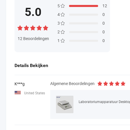
5
12
5.0
4
0
3
0
2
0
12
Beoordelingen
1
0
Details Bekijken
Algemene Beoordelingen
K***g
United States