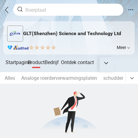
GLT(Shenzhen) Science and Technology Ltd
Meer
Startpagina
Product
Bedrijf
Ontdek
contact
Alles
Analoge roerderverwarmingsplaten
schudder
Mult