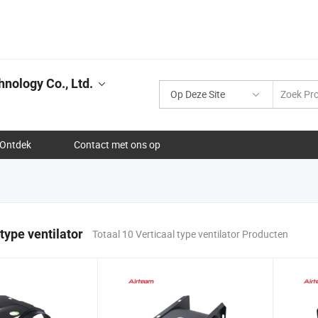
nology Co., Ltd.
Op Deze Site
Ontdek
Contact met ons op
type ventilator
Totaal 10 Verticaal type ventilator Producten