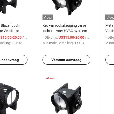
Video
Vide
t Blazer Lucht
Keuken rookafzuiging verse
Metaa
ne Ventilator
lucht toevoer HVAC systeem
Verti
 Elektrische
inline centrifugaal ventilator
met T
/ Stuk
FOB-prijs:
/ Stuk
FOB-p
$15,00-20,00
US$15,00-20,00
ntilatie Eenheid
ventilator
telling:
1 Stuk
Minimale Bestelling:
1 Stuk
Minim
ur aanvraag
Verstuur aanvraag