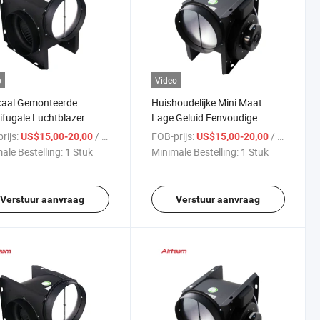
o
Video
caal Gemonteerde
Huishoudelijke Mini Maat
ifugale Luchtblazer
Lage Geluid Eenvoudige
circulatie Mechanische
Installatie Lucht Extractie
rijs:
/ Stuk
FOB-prijs:
/ Stuk
US$15,00-20,00
US$15,00-20,00
ctie Ventilatoren met CE
Blazer Kanaal Ventilator
ale Bestelling:
1 Stuk
Minimale Bestelling:
1 Stuk
Verstuur aanvraag
Verstuur aanvraag