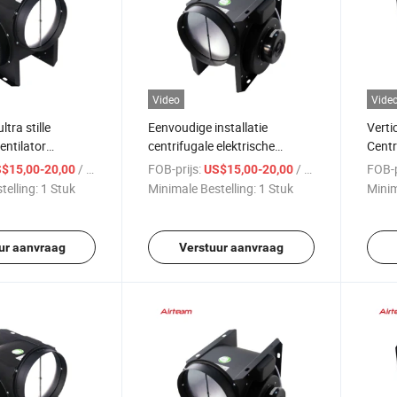
Video
Vide
ltra stille
Eenvoudige installatie
Verti
entilator
centrifugale elektrische
Centr
 OEM frisse
explosieveilige ventilatie-
Lucht
/ Stuk
FOB-prijs:
/ Stuk
FOB-p
$15,00-20,00
US$15,00-20,00
ning rookafvoer
eenheid mechanisch verticale
Extra
telling:
1 Stuk
Minimale Bestelling:
1 Stuk
Minim
verticale type
type verse lucht kanaal
ator
ventilator
ur aanvraag
Verstuur aanvraag