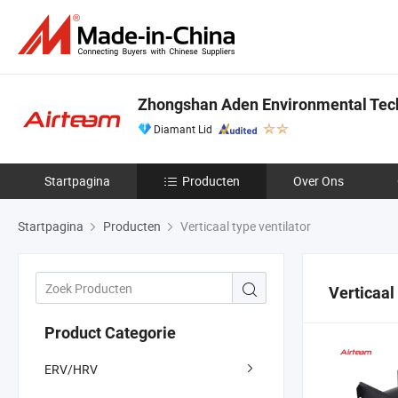
Zhongshan Aden Environmental Tech
Diamant Lid
Startpagina
Producten
Over Ons
Startpagina
Producten
Verticaal type ventilator
Verticaal 
Product Categorie
ERV/HRV