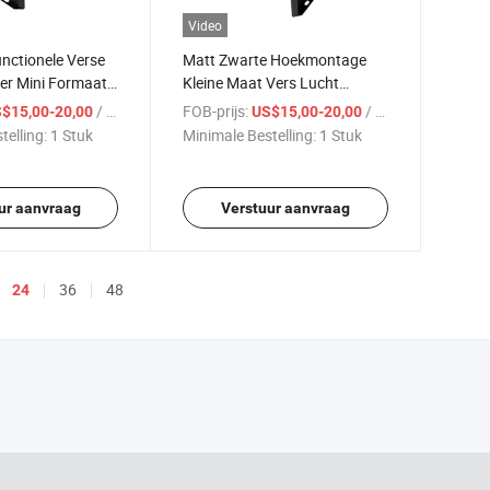
Video
unctionele Verse
Matt Zwarte Hoekmontage
er Mini Formaat
Kleine Maat Vers Lucht
e Prestaties
Aanvoer Blazer Elektrische
/ Stuk
FOB-prijs:
/ Stuk
$15,00-20,00
US$15,00-20,00
 Luchtkanaal
Afzuigventilator
telling:
1 Stuk
Minimale Bestelling:
1 Stuk
ur aanvraag
Verstuur aanvraag
36
48
24