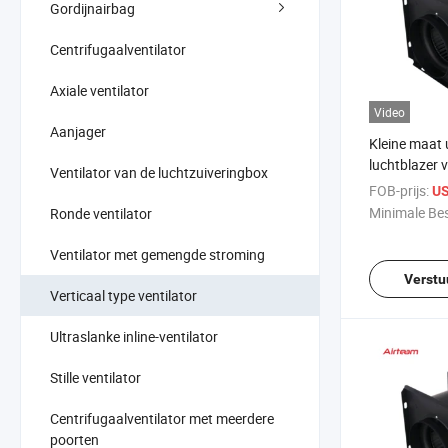
Gordijnairbag
Centrifugaalventilator
Axiale ventilator
Video
Aanjager
Kleine maat u
luchtblazer v
Ventilator van de luchtzuiveringbox
groothandel
FOB-prijs:
US
luchtvoorzie
Minimale Bes
Ronde ventilator
centrifugale 
kanaalventil
Ventilator met gemengde stroming
Verstu
Verticaal type ventilator
Ultraslanke inline-ventilator
Stille ventilator
Centrifugaalventilator met meerdere
poorten