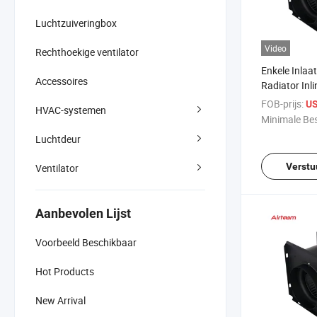
Luchtzuiveringbox
Video
Rechthoekige ventilator
Enkele Inlaa
Accessoires
Radiator Inli
Centrifugaal
FOB-prijs:
US
HVAC-systemen
Afzuiging Ve
Minimale Bes
Luchtdeur
Verstu
Ventilator
Aanbevolen Lijst
Voorbeeld Beschikbaar
Hot Products
New Arrival