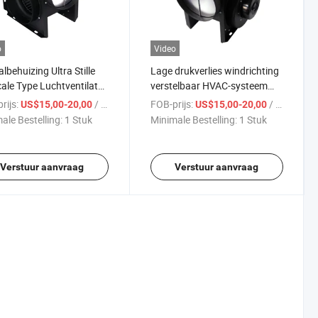
o
Video
lbehuizing Ultra Stille
Lage drukverlies windrichting
cale Type Luchtventilator
verstelbaar HVAC-systeem
erugslagklep
verticale luchtblazer ventilator
rijs:
/ Stuk
FOB-prijs:
/ Stuk
US$15,00-20,00
US$15,00-20,00
ale Bestelling:
1 Stuk
Minimale Bestelling:
1 Stuk
Verstuur aanvraag
Verstuur aanvraag