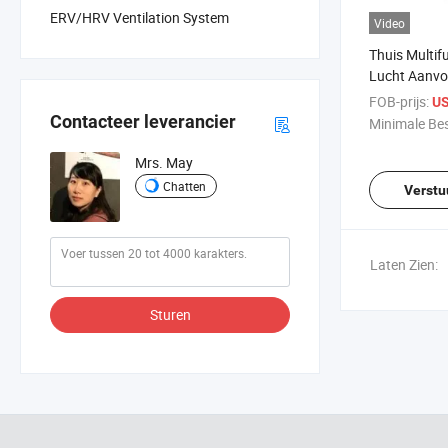
ERV/HRV Ventilation System
Video
Thuis Multif
Lucht Aanvo
Ontwerp Hog
FOB-prijs:
US
Centrifugale
Contacteer leverancier
Minimale Bes
Ventilator
Mrs. May
Chatten
Verstu
Laten Zien:
Sturen