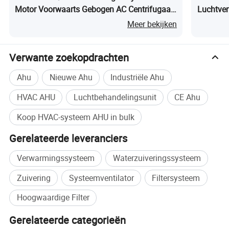
Motor Voorwaarts Gebogen AC Centrifugaal
Luchtven
Ventilator
Meer bekijken
Verwante zoekopdrachten
Ahu
Nieuwe Ahu
Industriële Ahu
HVAC AHU
Luchtbehandelingsunit
CE Ahu
Koop HVAC-systeem AHU in bulk
Gerelateerde leveranciers
Verwarmingssysteem
Waterzuiveringssysteem
Zuivering
Systeemventilator
Filtersysteem
Hoogwaardige Filter
Gerelateerde categorieën