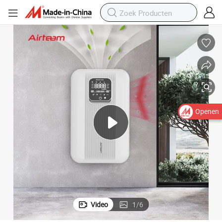
Openen
Video
1
/
6