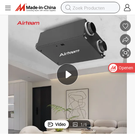
Openen
Video
1
/
6