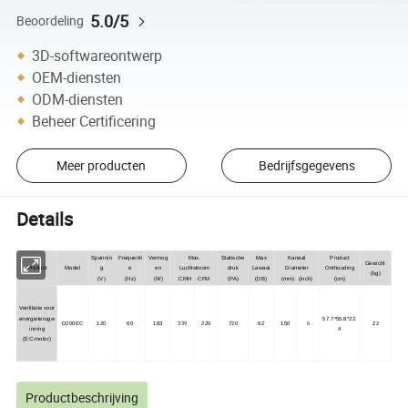
5.0/5
Beoordeling
3D-softwareontwerp
OEM-diensten
ODM-diensten
Beheer Certificering
Meer producten
Bedrijfsgegevens
Details
Spannin
Frequenti
Vermog
Max.
Statische
Max
Kanaal
Product
Gewicht
Product
Model
g
e
en
Luchtstroom
druk
Lawaai
Diameter
Onthouding
(kg)
(V)
(Hz)
(W)
CMH CFM
(PA)
(DB)
(mm) (inch)
(cm)
Ventilatie voor
energieterugw
57.7*55.8*22.
339
6
D200EC
120
60
183
220
720
62
150
22
inning
4
(EC-motor)
Productbeschrijving