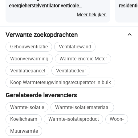
energieherstelventilator verticale
resident
luchtrecuperator
koeling 
Meer bekijken
Verwante zoekopdrachten
Gebouwventilatie
Ventilatiewand
Woonverwarming
Warmte-energie Meter
Ventilatiepaneel
Ventilatiedeur
Koop Warmteterugwinningsrecuperator in bulk
Gerelateerde leveranciers
Warmte-isolatie
Warmte-isolatiemateriaal
Koellichaam
Warmte-isolatieproduct
Woon-
Muurwarmte