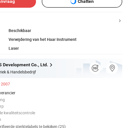
anvraag
Chatten
Beschikbaar
Verwijdering van het Haar Instrument
Laser
S Development Co., Ltd.
riek & Handelsbedrijf
s 2007
verancier
ing
rp
e kwaliteitscontrole
n
ifieerde sterktelabels te bekijken (25)