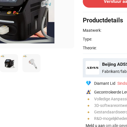
Verstuur a
Productdetails
Maatwerk:
Type:
Theorie:
Beijing ADS
Fabrikant/fab
Diamant Lid
Sind
Gecontroleerde Le
Volledige Aanpass
3D-softwareontwe
Gestandaardiseerd
R&D-mogelijkhede
Meld u aan
om alle gever