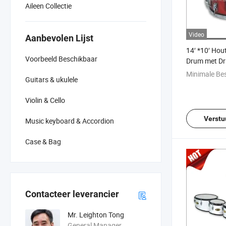
Aileen Collectie
Video
Aanbevolen Lijst
14′ *10′ Hou
Voorbeeld Beschikbaar
Drum met D
Band (MD60
Minimale Bes
Guitars & ukulele
Violin & Cello
Verstu
Music keyboard & Accordion
Case & Bag
Contacteer leverancier
Mr. Leighton Tong
General Manager