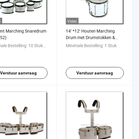
o
Video
ent Marching Snaredrum
14′ *12′ Houten Marching
52)
Drum met Drumstokken &
Houder (MD111)
ale Bestelling:
10 Stukken
Minimale Bestelling:
1 Stuk
Verstuur aanvraag
Verstuur aanvraag