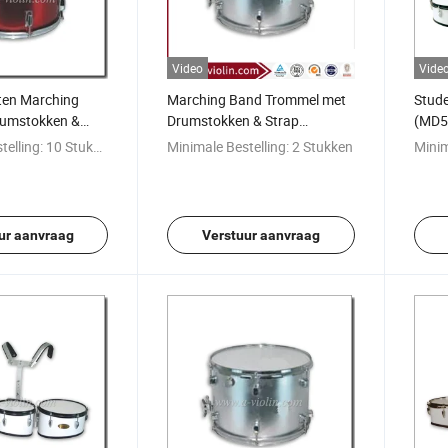
Video
Vide
ten Marching
Marching Band Trommel met
Stud
rumstokken &
Drumstokken & Strap
(MD5
1)
(MD600)
telling:
10 Stukken
Minimale Bestelling:
2 Stukken
Minim
ur aanvraag
Verstuur aanvraag