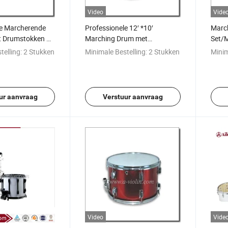
Video
Vide
le Marcherende
Professionele 12′ *10′
Marc
 Drumstokken &
Marching Drum met
Set/
SD-8023)
Drumstokken & Strap
met 
telling:
2 Stukken
Minimale Bestelling:
2 Stukken
Minim
(MD602)
ur aanvraag
Verstuur aanvraag
Video
Vide