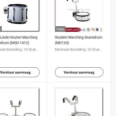
o
Video
 Linde Houten Marching
Student Marching Snaredrum
edrum (MSD-1412)
(MD120)
ale Bestelling:
10 Stukken
Minimale Bestelling:
10 Stukken
Verstuur aanvraag
Verstuur aanvraag