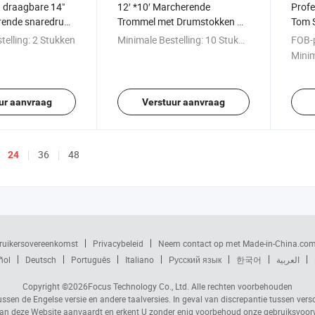
 draagbare 14"
12′ *10′ Marcherende
Profe
rende snaredrum
Trommel met Drumstokken &
Tom S
Band (MD603)
(MTS
telling:
2 Stukken
Minimale Bestelling:
10 Stukken
FOB-p
Minim
ur aanvraag
Verstuur aanvraag
36
48
24
ruikersovereenkomst
Privacybeleid
Neem contact op met Made-in-China.co
ñol
Deutsch
Português
Italiano
Русский язык
한국어
العربية
Copyright ©2026
Focus Technology Co., Ltd.
Alle rechten voorbehouden
ussen de Engelse versie en andere taalversies. In geval van discrepantie tussen vers
n deze Website aanvaardt en erkent U zonder enig voorbehoud onze gebruiksvoo