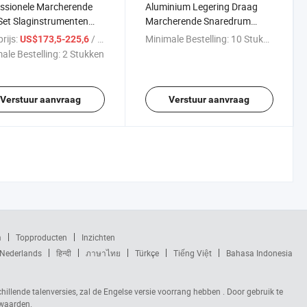
ssionele Marcherende
Aluminium Legering Draag
et Slaginstrumenten
Marcherende Snaredrum
DZ-668023)
(MD110)
rijs:
/ Stuk
Minimale Bestelling:
10 Stukken
US$173,5-225,6
ale Bestelling:
2 Stukken
Verstuur aanvraag
Verstuur aanvraag
m
Topproducten
Inzichten
Nederlands
हिन्दी
ภาษาไทย
Türkçe
Tiếng Việt
Bahasa Indonesia
chillende talenversies, zal de Engelse versie voorrang hebben . Door gebruik te
rwaarden.