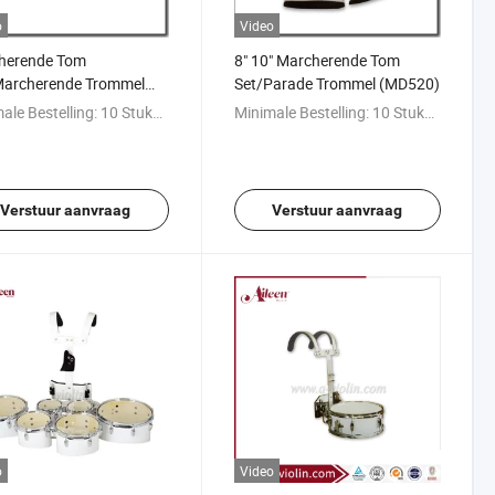
o
Video
herende Tom
8" 10" Marcherende Tom
Marcherende Trommel
Set/Parade Trommel (MD520)
Draagriem (MD550)
ale Bestelling:
10 Stukken
Minimale Bestelling:
10 Stukken
Verstuur aanvraag
Verstuur aanvraag
o
Video