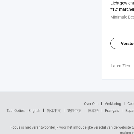
Lichtgewicht
*12" marche
(MD116)
Minimale Bes
Verstu
Laten Zien:
Over Ons
Verklaring
Geb
Taal Opties:
English
简体中文
繁體中文
日本語
Français
Espa
Focus is niet verantwoordelijk voor het inhoudelijke verschil van de website t
maken va