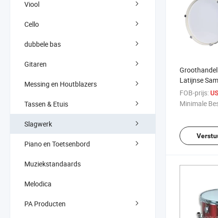
Viool
Cello
dubbele bas
Gitaren
Groothandel 
Latijnse Sa
Messing en Houtblazers
Drumstokke
FOB-prijs:
US
Minimale Bes
Tassen & Etuis
Slagwerk
Verstu
Piano en Toetsenbord
Muziekstandaards
Melodica
PA Producten