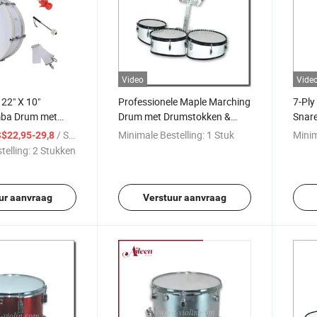
Video
Vide
22" X 10"
Professionele Maple Marching
7-Ply
mba Drum met
Drum met Drumstokken &
Snar
n (LSBD312)
Houder (MD530)
/ Stuk
Minimale Bestelling:
1 Stuk
Minim
$22,95-29,8
telling:
2 Stukken
ur aanvraag
Verstuur aanvraag