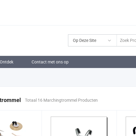
Op Deze Site
Ontdek
Contact met ons op
gtrommel
Totaal 16 Marchingtrommel Producten