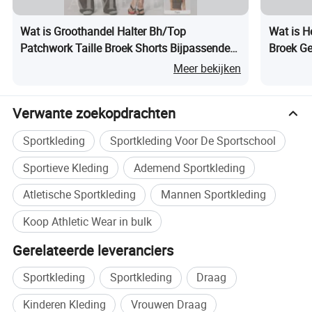
Wat is Groothandel Halter Bh/Top
Wat is H
KORTE BROEK
Patchwork Taille Broek Shorts Bijpassende
Broek Ge
S
M
L
XL
Mode Dames Kleding
Sportkle
Meer bekijken
Taille
54
58
62
66
Heup
76
80
84
88
Broek
110
111
112
113
Slappe onderkant
42
44
46
48
Verwante zoekopdrachten
Sportkleding
Sportkleding Voor De Sportschool
Leggings
Sportieve Kleding
Ademend Sportkleding
S
M
L
XL
Taille
54
58
62
66
Heup
76
80
84
88
Atletische Sportkleding
Mannen Sportkleding
Broek
110
111
112
113
Slappe onderkant
19
20
21
22
Koop Athletic Wear in bulk
1.de bovenstaande gegevens worden allemaal handmatig
Gerelateerde leveranciers
gemeten, het is normaal dat er een fout van 1-3 cm optreedt.
2.de bovenstaande gegevens worden aanbevolen op basis van de
Sportkleding
Sportkleding
Draag
gemiddelde lichaamsvorm, die voor de meeste mensen geschikt is.
3.als u vragen hebt, raadpleeg dan de online klantenservice.
Kinderen Kleding
Vrouwen Draag