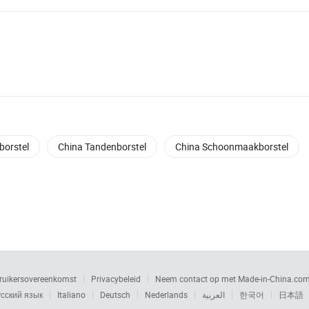
borstel
China Tandenborstel
China Schoonmaakborstel
ruikersovereenkomst
Privacybeleid
Neem contact op met Made-in-China.co
сский язык
Italiano
Deutsch
Nederlands
العربية
한국어
日本語