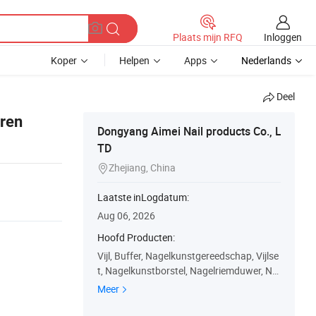
Inloggen
Plaats mijn RFQ
Koper
Helpen
Apps
Nederlands
Deel
aren
Dongyang Aimei Nail products Co., L
TD
metische
Zhejiang, China

Laatste inLogdatum:
Aug 06, 2026
Hoofd Producten:
Vijl, Buffer, Nagelkunstgereedschap, Vijlse
t, Nagelkunstborstel, Nagelriemduwer, Na
gelriemknipper, Roestvrijstalen vijl, Bufferb
Meer
lok, Vervangbare schuurpapier