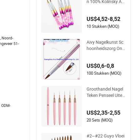
n 100% Kolinsky Acr
ylnagel Kunst Borst
el
US$4,52-8,52
10 Stukken (MOQ)
, Noord-
Aivy Nagelkunst Sc
ongeveer 51-
hoonheidszorg Ont
werp Kristal voor Ac
ryl Borstel
US$0,6-0,8
100 Stukken (MOQ)
Groothandel Nagel
Teken Penseel Uiter
st Fijn Nagelsalon T
n ODM-
eken Penseel Lijn Te
US$2,35-2,55
ken Penseel Vlek Blo
em Teken Penseel S
20 Sets (MOQ)
et Nagel Liner Pens
eel Set
#2~#22 Guyo Vloei