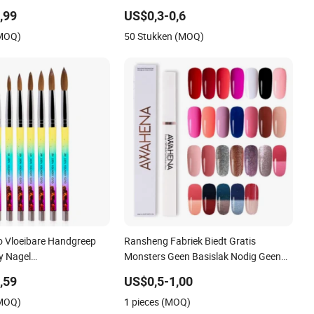
Kunststof Materiaal Siliconen Penseel
,99
US$0,3-0,6
Pen
(MOQ)
50 Stukken (MOQ)
 Vloeibare Handgreep
Ransheng Fabriek Biedt Gratis
y Nagel
Monsters Geen Basislak Nodig Geen
orstel
Toplak Nodig Eén Stap Gel Nagellak
,59
US$0,5-1,00
Pen
(MOQ)
1 pieces (MOQ)