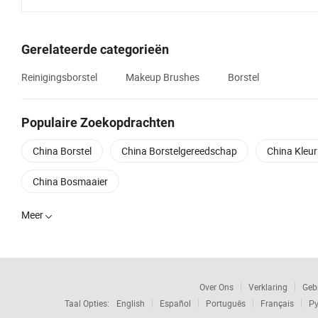
Gerelateerde categorieën
Reinigingsborstel
Makeup Brushes
Borstel
Populaire Zoekopdrachten
China Borstel
China Borstelgereedschap
China Kleur
China Bosmaaier
Meer

Over Ons
Verklaring
Geb
Taal Opties:
English
Español
Português
Français
Ру