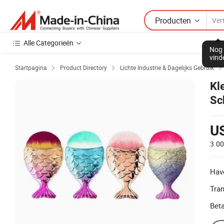
Producten
Alle Categorieën
Nog 
vind
Startpagina
Product Directory
Lichte Industrie & Dagelijks Gebruik


Kl
Sc
Ve
Bo
U
3.0
Hav
Tra
Beta