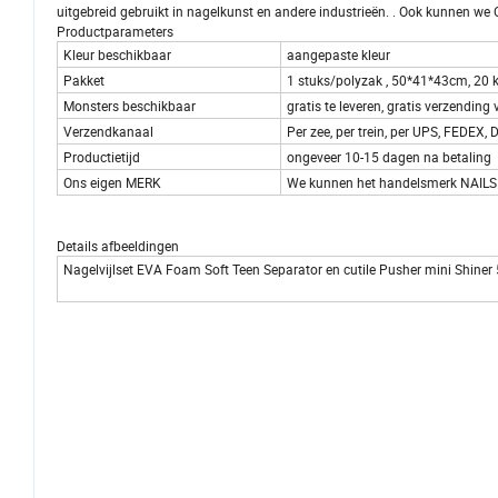
uitgebreid gebruikt in nagelkunst en andere industrieën. . Ook kunnen we
Productparameters
Kleur beschikbaar
aangepaste kleur
Pakket
1 stuks/polyzak , 50*41*43cm, 20 
Monsters beschikbaar
gratis te leveren, gratis verzending
Verzendkanaal
Per zee, per trein, per UPS, FEDEX
Productietijd
ongeveer 10-15 dagen na betaling
Ons eigen MERK
We kunnen het handelsmerk NAILSHI
Details afbeeldingen
Nagelvijlset EVA Foam Soft Teen Separator en cutile Pusher mini Shiner