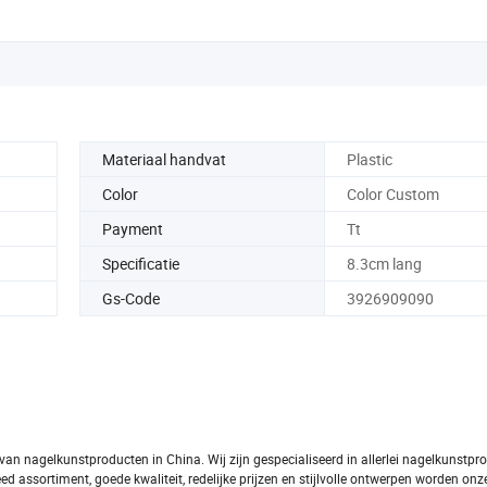
Materiaal handvat
Plastic
Color
Color Custom
Payment
Tt
Specificatie
8.3cm lang
Gs-Code
3926909090
an nagelkunstproducten in China. Wij zijn gespecialiseerd in allerlei nagelkunstpr
d assortiment, goede kwaliteit, redelijke prijzen en stijlvolle ontwerpen worden on