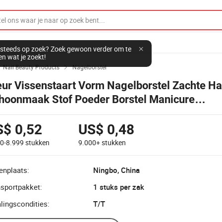
steeds op zoek? Zoek gewoon verder om te
en wat je zoekt!
Nail Beauty Products
Nagelborstel


eur Vissenstaart Vorm Nagelborstel Zachte H
hoonmaak Stof Poeder Borstel Manicure
rzorgingshulpmiddel Vissenstaart Onder Cos
rstel
S$ 0,52
US$ 0,48
00-8.999
stukken
9.000+
stukken
enplaats:
Ningbo, China
nsportpakket:
1 stuks per zak
lingscondities:
T/T