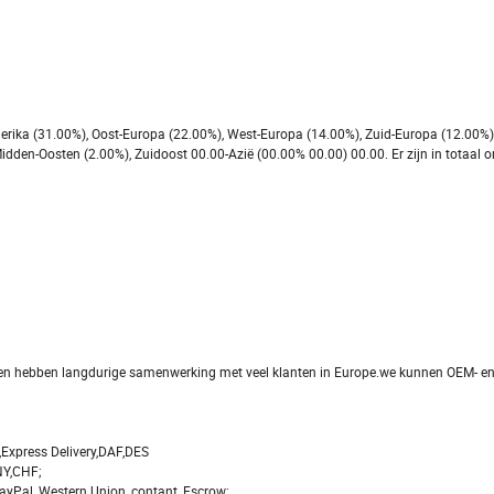
erika (31.00%), Oost-Europa (22.00%), West-Europa (14.00%), Zuid-Europa (12.00%)
Midden-Oosten (2.00%), Zuidoost 00.00-Azië (00.00% 00.00) 00.00. Er zijn in totaal 
, en hebben langdurige samenwerking met veel klanten in Europe.we kunnen OEM- e
Express Delivery,DAF,DES
Y,CHF;
ayPal, Western Union, contant, Escrow;