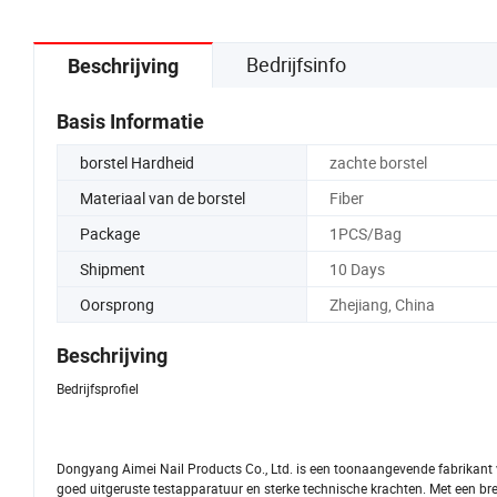
Bedrijfsinfo
Beschrijving
Basis Informatie
borstel Hardheid
zachte borstel
Materiaal van de borstel
Fiber
Package
1PCS/Bag
Shipment
10 Days
Oorsprong
Zhejiang, China
Beschrijving
Bedrijfsprofiel
Dongyang Aimei Nail Products Co., Ltd. is een toonaangevende fabrikant v
goed uitgeruste testapparatuur en sterke technische krachten. Met een bree