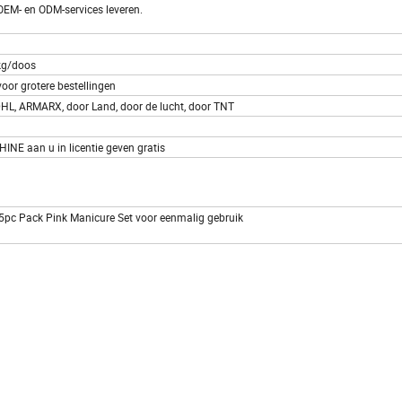
 OEM- en ODM-services leveren.
kg/doos
 voor grotere bestellingen
, DHL, ARMARX, door Land, door de lucht, door TNT
NE aan u in licentie geven gratis
 5pc Pack Pink Manicure Set voor eenmalig gebruik