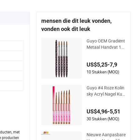
mensen die dit leuk vonden,
vonden ook dit leuk
Guyo OEM Gradiënt
Metaal Handvat 10
0% Pure Kolinsky Ac
rylnagel Borstel
US$5,25-7,9
10 Stukken (MOQ)
Guyo #4 Roze Kolin
sky Acryl Nagel Kun
st Borstel voor Mani
cure
US$4,96-5,51
30 Stukken (MOQ)
oducten, met
Nieuwe Aanpasbare
ze producten