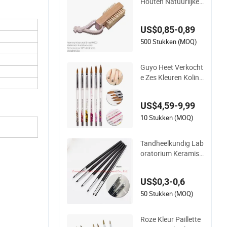
Houten Natuurlijke
Varkensharen Nage
lborstel
US$0,85-0,89
500 Stukken (MOQ)
Guyo Heet Verkocht
e Zes Kleuren Kolins
ky Vloeibare Acryl N
agelkwast
US$4,59-9,99
10 Stukken (MOQ)
Tandheelkundig Lab
oratorium Keramisc
he Porselein Pensee
l Pen Kunststof Mat
US$0,3-0,6
eriaal Siliconen Pen
seel Pen
50 Stukken (MOQ)
Roze Kleur Paillette