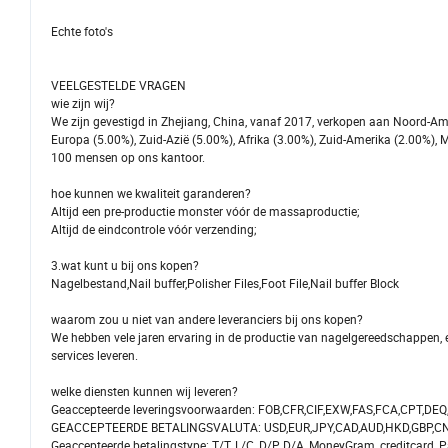
Echte foto's
VEELGESTELDE VRAGEN
wie zijn wij?
We zijn gevestigd in Zhejiang, China, vanaf 2017, verkopen aan Noord-Am
Europa (5.00%), Zuid-Azië (5.00%), Afrika (3.00%), Zuid-Amerika (2.00%), 
100 mensen op ons kantoor.
hoe kunnen we kwaliteit garanderen?
Altijd een pre-productie monster vóór de massaproductie;
Altijd de eindcontrole vóór verzending;
3.wat kunt u bij ons kopen?
Nagelbestand,Nail buffer,Polisher Files,Foot File,Nail buffer Block
waarom zou u niet van andere leveranciers bij ons kopen?
We hebben vele jaren ervaring in de productie van nagelgereedschappen
services leveren.
welke diensten kunnen wij leveren?
Geaccepteerde leveringsvoorwaarden: FOB,CFR,CIF,EXW,FAS,FCA,CPT,DEQ,
GEACCEPTEERDE BETALINGSVALUTA: USD,EUR,JPY,CAD,AUD,HKD,GBP,CN
Geaccepteerde betalingstype: T/T, L/C, D/P D/A, MoneyGram, creditcard, P