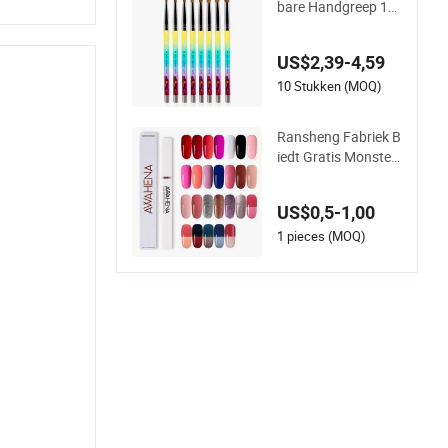
bare Handgreep 10
0% Kolinsky Nagel S
choonheidsborstel
US$2,39-4,59
10 Stukken (MOQ)
Ransheng Fabriek B
iedt Gratis Monster
s Geen Basislak No
dig Geen Toplak No
US$0,5-1,00
dig Eén Stap Gel Na
gellak Pen
1 pieces (MOQ)