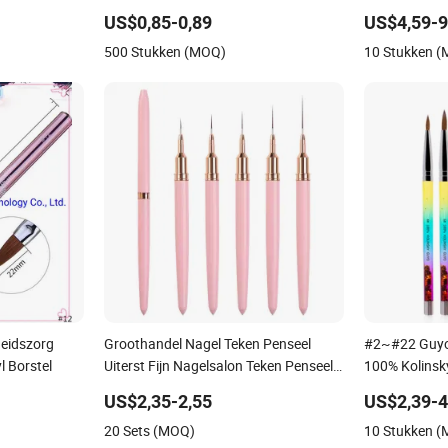
US$0,85-0,89
US$4,59-9
500 Stukken (MOQ)
10 Stukken 
eidszorg
Groothandel Nagel Teken Penseel
#2~#22 Guyo
l Borstel
Uiterst Fijn Nagelsalon Teken Penseel
100% Kolinsk
Lijn Teken Penseel Vlek Bloem Teken
Schoonheidsb
US$2,35-2,55
US$2,39-4
Penseel Set Nagel Liner Penseel Set
20 Sets (MOQ)
10 Stukken 