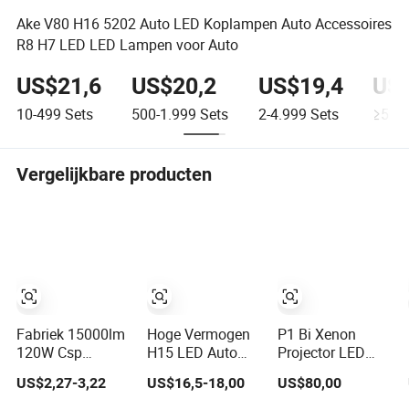
Ake V80 H16 5202 Auto LED Koplampen Auto Accessoires
R8 H7 LED LED Lampen voor Auto
US$21,6
US$20,2
US$19,4
US
10-499
Sets
500-1.999
Sets
2-4.999
Sets
≥5
Se
Vergelijkbare producten
Fabriek 15000lm
Hoge Vermogen
P1 Bi Xenon
120W Csp
H15 LED Auto
Projector LED
M9PRO 9005
Koplamp
Koplampen 12V
US$2,27-3,22
US$16,5-18,00
US$80,00
9006 Auto LED
Gloeilamp 45W
24V 65W
Lamp Bulb
4500lm Dubbele
10000lm Auto