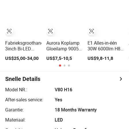
Stralings DRL
LED Koplampen
Fabrieksgroothandel
Aurora Koplamp
E1 Alles-in-één
3inch Bi-LED
Gloeilamp 9005
30W 6000lm H8
Projector Lens
9006 Auto
H11 Auto LED
US$25,00-34,00
US$7,5-10,5
US$9,8-11,8
70W Auto
Koplamp Laag
Koplamp Bulb
Koplamp
H11 H7 H4 Auto
Gloeilamp
LED Koplamp
Gloeilamp
Snelle Details
Model NR.:
V80 H16
After-sales service:
Yes
Garantie:
18 Months Warranty
Materiaal:
LED