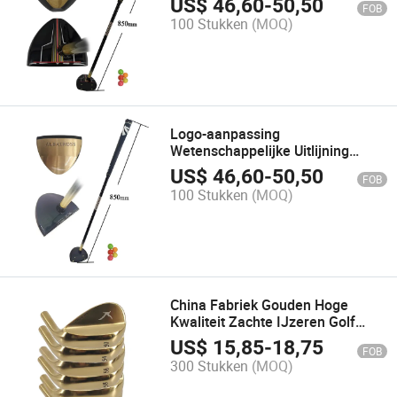
US$
46,60
-
50,50
FOB
Oefening
100 Stukken
(MOQ)
Logo-aanpassing
Wetenschappelijke Uitlijning
Rechterhand Maple Park Golfclub
US$
46,60
-
50,50
FOB
100 Stukken
(MOQ)
China Fabriek Gouden Hoge
Kwaliteit Zachte IJzeren Golf
Wedge Clubs Set
US$
15,85
-
18,75
FOB
300 Stukken
(MOQ)