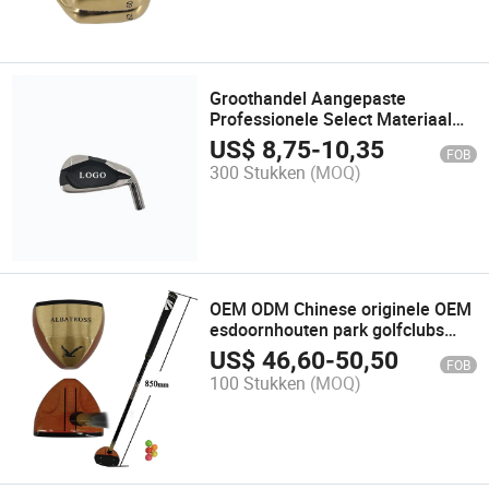
Groothandel Aangepaste
Professionele Select Materiaal
Mannen Rechtshandige Golfijzer
US$
8,75
-
10,35
FOB
Clubkop
300 Stukken
(MOQ)
OEM ODM Chinese originele OEM
esdoornhouten park golfclubs
met ergonomisch ontwerp
US$
46,60
-
50,50
FOB
100 Stukken
(MOQ)