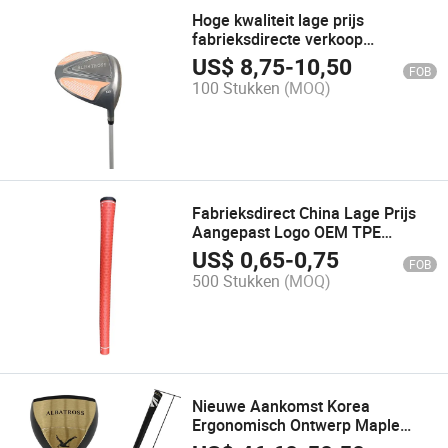
Hoge kwaliteit lage prijs
fabrieksdirecte verkoop
groothandel vrouwen golfdriver
US$
8,75
-
10,50
FOB
hout clubkop van Chinese
100 Stukken
(MOQ)
leverancier
Fabrieksdirect China Lage Prijs
Aangepast Logo OEM TPE
Golfclub Grip
US$
0,65
-
0,75
FOB
500 Stukken
(MOQ)
Nieuwe Aankomst Korea
Ergonomisch Ontwerp Maple
Park Golfclub voor Dagelijkse