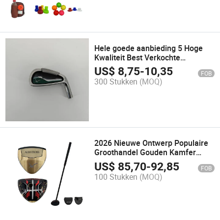
Hele goede aanbieding 5 Hoge
Kwaliteit Best Verkochte
Gietijzeren Rechterhand Golfijzer
US$
8,75
-
10,35
FOB
Golfclub voor een Goede Prijs
300 Stukken
(MOQ)
2026 Nieuwe Ontwerp Populaire
Groothandel Gouden Kamfer
Golfuitrusting Putter Park Golf
US$
85,70
-
92,85
FOB
Houten Club Hoofd
100 Stukken
(MOQ)