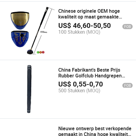
Chinese originele OEM hoge
kwaliteit op maat gemaakte
esdoorn park golfclubs voor
US$
46,60
-
50,50
FOB
groothandel
100 Stukken
(MOQ)
China Fabrikant's Beste Prijs
Rubber Golfclub Handgrepen
voor Sportactiviteit
US$
0,55
-
0,70
FOB
500 Stukken
(MOQ)
Nieuwe ontwerp best verkopende
gemaakt in China hoge kwaliteit