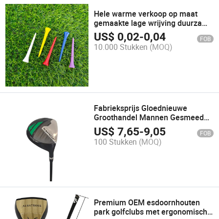
Hele warme verkoop op maat
gemaakte lage wrijving duurzame
plastic golfballen tees
US$
0,02
-
0,04
FOB
10.000 Stukken
(MOQ)
Fabrieksprijs Gloednieuwe
Groothandel Mannen Gesmeed
Aluminium Golf Fairway Hout met
US$
7,65
-
9,05
FOB
Aangepaste Groothandel
100 Stukken
(MOQ)
Premium OEM esdoornhouten
park golfclubs met ergonomisch