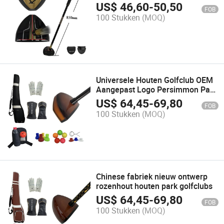
ontwerp
US$
46,60
-
50,50
FOB
100 Stukken
(MOQ)
Universele Houten Golfclub OEM
Aangepast Logo Persimmon Park
Golfclub
US$
64,45
-
69,80
FOB
100 Stukken
(MOQ)
Chinese fabriek nieuw ontwerp
rozenhout houten park golfclubs
US$
64,45
-
69,80
FOB
100 Stukken
(MOQ)