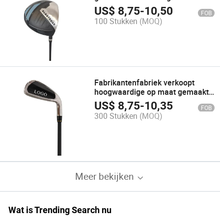
aluminium golfdriver clubkop met
US$
8,75
-
10,50
FOB
goede prijs
100 Stukken
(MOQ)
Fabrikantenfabriek verkoopt
hoogwaardige op maat gemaakte
roestvrijstalen OEM ODM golfclub
US$
8,75
-
10,35
FOB
golfijzerclub
300 Stukken
(MOQ)
Meer bekijken
Wat is Trending Search nu