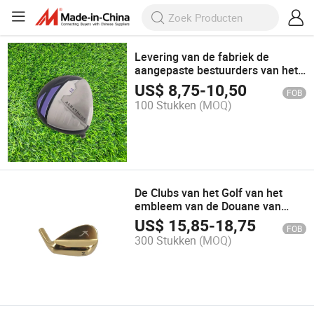
Levering van de fabriek de
aangepaste bestuurders van het
Golf 12 het Aluminium van
US$
8,75
-
10,50
FOB
Vrouwen rechts De Clubs van het
100 Stukken
(MOQ)
golf
De Clubs van het Golf van het
embleem van de Douane van
hoge kwaliteit 54 graden de
US$
15,85
-
18,75
FOB
Wedge van het Golf Clubs met
300 Stukken
(MOQ)
roestvrijstalen schacht