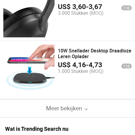
Bluetooth koptelefoon oordopjes
US$
3,60
-
3,67
FOB
3.000 Stukken
(MOQ)
10W Snellader Desktop Draadloze
Leren Oplader
US$
4,16
-
4,73
FOB
1.000 Stukken
(MOQ)
Meer bekijken
Wat is Trending Search nu