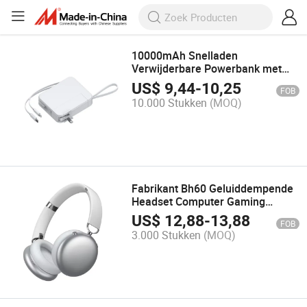
10000mAh Snelladen
Verwijderbare Powerbank met
Stekker en Kabels
US$
9,44
-
10,25
FOB
10.000 Stukken
(MOQ)
Fabrikant Bh60 Geluiddempende
Headset Computer Gaming
Oordopjes Hoofdtelefoon
US$
12,88
-
13,88
FOB
Bluetooth Draadloos Type C
3.000 Stukken
(MOQ)
Hoofdtelefoon