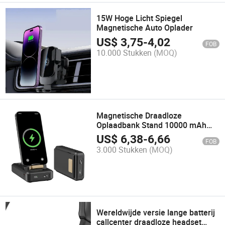
15W Hoge Licht Spiegel
Magnetische Auto Oplader
US$
3,75
-
4,02
FOB
10.000 Stukken
(MOQ)
Magnetische Draadloze
Oplaadbank Stand 10000 mAh
Snelladen Mobiele Voeding
US$
6,38
-
6,66
FOB
3.000 Stukken
(MOQ)
Wereldwijde versie lange batterij
callcenter draadloze headset