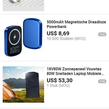
5000mAh Magnetische Draadloze
Powerbank
US$
8,69
FOB
10.000 Stukken
(MOQ)
18V80W Zonnepaneel Vouwtas
80W Snelladen Laptop Mobiele
Voeding
US$
53,30
FOB
1 Stuk
(MOQ)