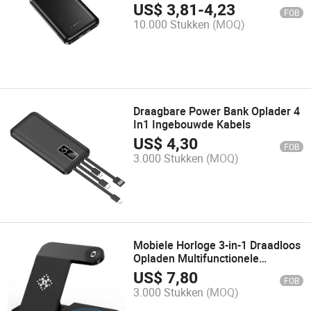
US$
3,81
-
4,23
FOB
10.000 Stukken
(MOQ)
Draagbare Power Bank Oplader 4
In1 Ingebouwde Kabels
US$
4,30
FOB
3.000 Stukken
(MOQ)
Mobiele Horloge 3-in-1 Draadloos
Opladen Multifunctionele
Draadloze Oplader
US$
7,80
FOB
3.000 Stukken
(MOQ)