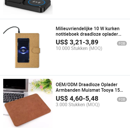
Milieuvriendelijke 10 W kurken
notitieboek draadloze oplader
voor cadeau
US$
3,21
-
3,89
FOB
10.000 Stukken
(MOQ)
OEM/ODM Draadloze Oplader
Armbanden Muismat Tooya 15W
Draadloze Oplaadpad
US$
4,60
-
5,48
FOB
3.000 Stukken
(MOQ)