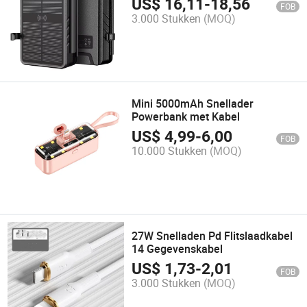
US$
16,11
-
18,56
FOB
3.000 Stukken
(MOQ)
Mini 5000mAh Snellader
Powerbank met Kabel
US$
4,99
-
6,00
FOB
10.000 Stukken
(MOQ)
27W Snelladen Pd Flitslaadkabel
14 Gegevenskabel
US$
1,73
-
2,01
FOB
3.000 Stukken
(MOQ)