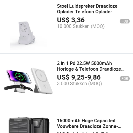
Stoel Luidspreker Draadloze
Oplader Telefoon Oplader
US$
3,36
FOB
10.000 Stukken
(MOQ)
2 in 1 Pd 22.5W 5000mAh
Horloge & Telefoon Draadloze
Magnetische Oplader Power Bank
US$
9,25
-
9,86
FOB
3.000 Stukken
(MOQ)
16000mAh Hoge Capaciteit
Vouwbare Draadloze Zonne-
energie Powerbank