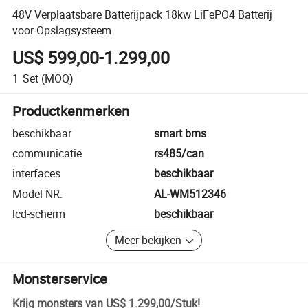
48V Verplaatsbare Batterijpack 18kw LiFePO4 Batterij
voor Opslagsysteem
US$ 599,00-1.299,00
1
Set
(MOQ)
Productkenmerken
beschikbaar
smart bms
communicatie
rs485/can
interfaces
beschikbaar
Model NR.
AL-WM512346
lcd-scherm
beschikbaar
Meer bekijken
Monsterservice
Krijg monsters van
US$ 1.299,00
/
Stuk
!