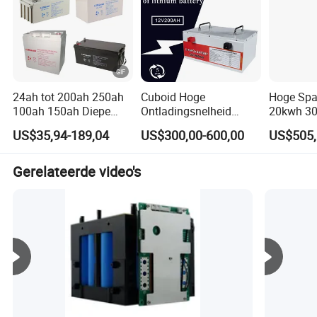
24ah tot 200ah 250ah
Cuboid Hoge
Hoge Spa
100ah 150ah Diepe
Ontladingsnelheid
20kwh 3
Cyclus Oplaadbare
Goede Prestaties
50kwh Li
US$35,94-189,04
US$300,00-600,00
US$505,
Onderhoudsvrije 12VDC
Zonne-energie Thuis
energie
Energieopslag AGM
Systeem Lithium
Opslagbat
Solar Gel Batterij
Batterij voor Opslag
voor Thui
Gerelateerde video's
Commerci
Toepassi