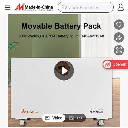
eem
48V Verplaatsbare Batterijpack 18kw LiFePO4 Batterij voor Opslagsyst
Openen
Video
1
/
1