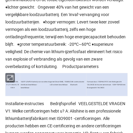
♦lichter gewicht: Ongeveer 40% van het gewicht van een
vergelijkbare loodzuurbatterij. Een 'inval'-vervanging voor
loodzuurbatterijen. ♦hoger vermogen: Levert twee keer zoveel
vermogen als een loodzuurbatterij, zelfs een hoge
ontladingsfrequentie, terwijl een hoge energiecapaciteit behouden
blijft. ♦groter temperatuurbereik: -20ºC~60ºC ♦superieure
veiligheid: De chemie van lithium-ijzerfosfaat elimineert het risico
van explosie of verbranding als gevolg van een zware
overbelasting of kortsluiting. Productparameters
AL-WM512346
16S1P LiFePO4-batterij voor wandmontage met Smart BMS, RS485/CAN-communicatie-
Formaat doos: 1050*665*215 mm Nettogewicht
51,2 V 346 AH, 18
interfaces beschikbaar LCD-scherm beschikbaar Bluetooth
126.0KGS Un Houten kartonmaat: 1200*700*320mm
KW.H
beschikbaar
Brutogewicht 146.0KGS
Installatie-instructies Bedrijfsprofiel VEELGESTELDE VRAGEN
V1: Welke certificeringen hebt u? A: Alishine is een professionele
lithiumbatterijfabrikant met ISO9001 -certificeringen. Alle
producten hebben een CE-certificering en andere certificeringen