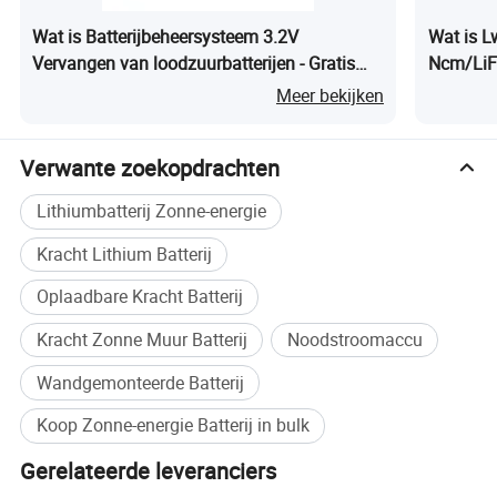
Wat is Batterijbeheersysteem 3.2V
Wat is 
Vervangen van loodzuurbatterijen - Gratis
Ncm/LiF
monsters beschikbaar BMS
Bt/GPS/R
Meer bekijken
Motorfie
Verwante zoekopdrachten
Lithiumbatterij Zonne-energie
Kracht Lithium Batterij
Oplaadbare Kracht Batterij
Kracht Zonne Muur Batterij
Noodstroomaccu
Wandgemonteerde Batterij
Koop Zonne-energie Batterij in bulk
Gerelateerde leveranciers