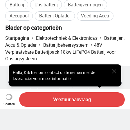
Batterij
Ups-batterij
Batterijvermogen
Accupool
Batterij Oplader
Voeding Accu
Blader op categorieën
Startpagina
Elektrotechniek & Elektronica's
Batterijen,
Accu & Oplader
Batterijbeheersysteem
48V
Verplaatsbare Batterijpack 18kw LiFePO4 Batterij voor
Opslagsysteem
Hallo
,
Klik hier om contact op te nemen met de
Populaire producten
Hot Products-prijs
leverancier voor meer informatie.
Groothandel Hete Producten
Ster Koper
Pc-site
Inzichten
over
Gebruikersovereenkomst
Privacybeleid
contact
Copyright © 2026 Focus Technology Co., Ltd. All Rights Reserved
Verstuur aanvraag
Chatten
Nog steeds op zoek? Zoek
gewoon verder om te vinden wat je