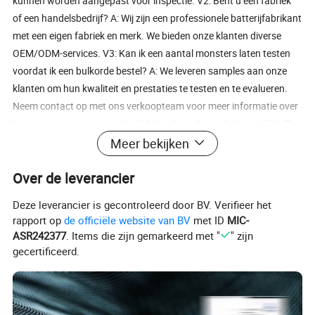
kunnen worden aangepast voor inspectie. V2: Bent u een fabriek
of een handelsbedrijf? A: Wij zijn een professionele batterijfabrikant
met een eigen fabriek en merk. We bieden onze klanten diverse
OEM/ODM-services. V3: Kan ik een aantal monsters laten testen
voordat ik een bulkorde bestel? A: We leveren samples aan onze
klanten om hun kwaliteit en prestaties te testen en te evalueren.
Neem contact op met ons verkoopteam voor meer informatie over
het aanvragen van samples. V4: Hoe lang duurt de levertijd? A: 7-
10 dagen voor monsterbestellingen en 15-20 dagen voor
Meer bekijken
bulkproductie. V5: Is de kwaliteit van uw producten gegarandeerd?
Over de leverancier
A: In onze 16-jarige carrière van lithiumbatterijproducten is er nooit
één explosie of brand-ongeluk geweest. Veiligheid en kwaliteit zijn
Deze leverancier is gecontroleerd door BV. Verifieer het
altijd onze topprioriteiten. V6: Wat moet ik doen als ik problemen
rapport op
de officiële website van BV
met ID
MIC-
tegenkom tijdens de installatie? Zult u ondersteuning bieden? Hoe
ASR242377
. Items die zijn gemarkeerd met "
" zijn
te ondersteunen? A: Ja, we bieden 24 uur per dag online hulp,
gecertificeerd.
ongeacht of het technische of aftersales-service is, neem contact
met ons op via e-mail of WhatsApp.