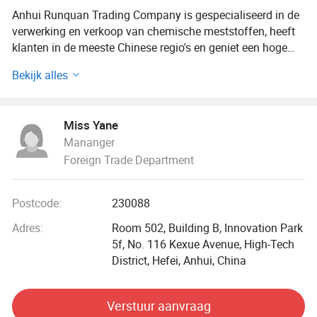
Anhui Runquan Trading Company is gespecialiseerd in de
verwerking en verkoop van chemische meststoffen, heeft
klanten in de meeste Chinese regio's en geniet een hoge
reputatie.
Bekijk alles
Onze producten worden ook geëxporteerd naar veel landen
en regio's van de wereld, zoals Vietnam, Thailand,
Miss Yane
Indonesië, Maleisië, Filipijnen Zuid-Koreaand Japan etc.
Mananger
Foreign Trade Department
nu zijn we vastbesloten om de internationale markt verder
te ontwikkelen en ernaar te streven de belangrijkste
leverancier van de chemische meststof te worden. We
Postcode:
230088
hadden samengewerkt en hebben een lange termijn relatie
met veel beroemde staalfabrieken. Naast
Adres:
Room 502, Building B, Innovation Park
ammoniumsulfaat hebben we ook andere meststoffen in
5f, No. 116 Kexue Avenue, High-Tech
de handel genomen, zoals ureum, ammoniumchloride,
District, Hefei, Anhui, China
ammoniumbicarbonaat, zoutbemesting, BB-meststof,
zwavel etc met goede kwaliteit.
Verstuur aanvraag