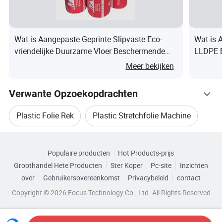
Hardheid
Zacht
Verwerkingstype
Gieten
Wat is Aangepaste Geprinte Slipvaste Eco-
Wat is 
vriendelijke Duurzame Vloer Beschermende
LLDPE B
Transparantie
Transparant
Dekfilm voor Doe-Het-Zelf Huisverbetering
Maïs St
Meer bekijken
Plaats van herkomst
China
-
Shandong
Verwante Opzoekopdrachten
lengte
100 m - 800 m.
Plastic Folie Rek
Plastic Stretchfolie Machine
Oppervlak
Transparant
Blader door Categorieën
Plastic PE Rekfolie
Rekfolie Pallet
Breedte
100 mm-1800 mm
Populaire producten
Hot Products-prijs
Groothandel Hete Producten
Ster Koper
Pc-site
Inzichten
Afdrukverwerking
Geen
Verpakkingsfilm Rekfolie
Plasticfolie
over
Gebruikersovereenkomst
Privacybeleid
contact
Copyright © 2026 Focus Technology Co., Ltd. All Rights Reserved
introductie van het bedrijf
Linyi Bangshi International Trading Co. Ltd., een