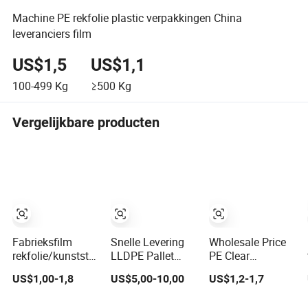
Machine PE rekfolie plastic verpakkingen China
leveranciers film
US$1,5
US$1,1
100-499
Kg
≥500
Kg
Vergelijkbare producten
Fabrieksfilm
Snelle Levering
Wholesale Price
rekfolie/kunststoffolie/rekfolie
LLDPE Pallet
PE Clear
voor
Wikkel Agro
Wrapping
US$1,00-1,8
US$5,00-10,00
US$1,2-1,7
palletverpakking
Handmatige
Machines High
Rekfolie
Tensile Strength