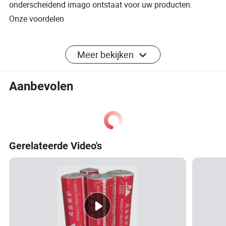
onderscheidend imago ontstaat voor uw producten.
Onze voordelen
specificatie
Meer bekijken
item
waarde
Aanbevolen
Industrieel gebruik
Landbouw
-
Fruit
Logo afdrukken
Aangepast logo accepteren
Gerelateerde Video's
Materiaal
PE
Type
Stretch-film
Gebruik
Verpakkingsfolie
Functie
Oplosbaar in water