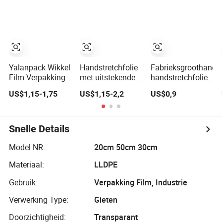
Stretch Film
Yalanpack Wikkel
Handstretchfolie
Fabrieksgroothande
Film Verpakking
met uitstekende
handstretchfolie
Duidelijk LLDPE
geheugen voor
palletwikkeling
US$1,15-1,75
US$1,15-2,2
US$0,9
Plastic Folie Rol
het bundelen en
voor
Transparante
stabiliseren van
vrachtverpakking
Rekfolie
pallets
Snelle Details
Model NR.:
20cm 50cm 30cm
Materiaal:
LLDPE
Gebruik:
Verpakking Film, Industrie
Verwerking Type:
Gieten
Doorzichtigheid:
Transparant