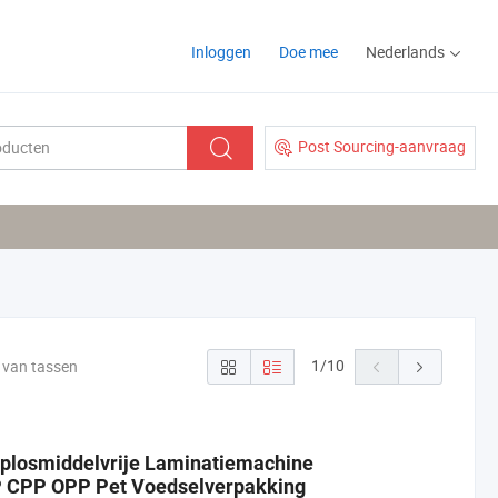
Inloggen
Doe mee
Nederlands
Post Sourcing-aanvraag
1
/
10
 van tassen
Oplosmiddelvrije Laminatiemachine
P CPP OPP Pet Voedselverpakking