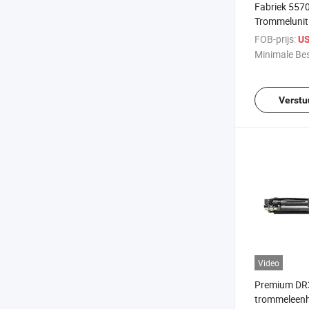
Fabriek 557
Trommelunit
Compatibel 
FOB-prijs:
US
5575 Copier
Minimale Bes
Verstu
Video
Premium DR
trommeleenh