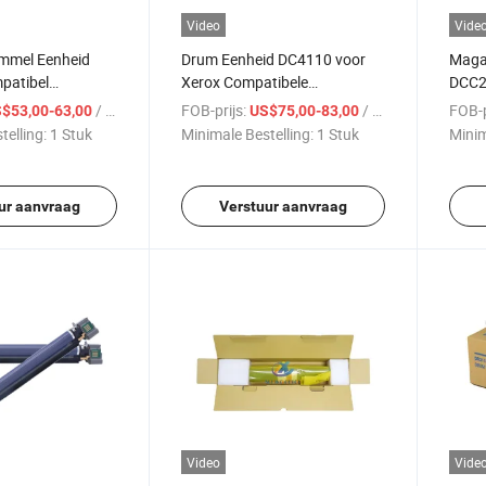
Video
Vide
ommel Eenheid
Drum Eenheid DC4110 voor
Maga
patibel
Xerox Compatibele
DCC2
IV2056 2058
DocuCentre 4112 4127 D95
Xero
/ Stuk
FOB-prijs:
/ Stuk
FOB-p
$53,00-63,00
US$75,00-83,00
opier
D110 6080
Copie
telling:
1 Stuk
Minimale Bestelling:
1 Stuk
Minim
ur aanvraag
Verstuur aanvraag
Video
Vide