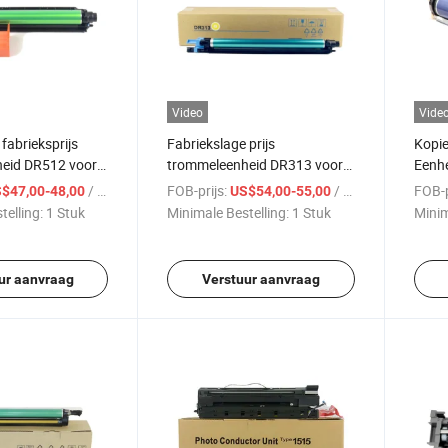
Video
Vide
fabrieksprijs
Fabriekslage prijs
Kopi
eid DR512 voor
trommeleenheid DR313 voor
Eenh
4 C284 C224
Minolta C308 C368 C558
242 
/ Stuk
FOB-prijs:
/ Stuk
FOB-p
$47,00-48,00
US$54,00-55,00
telling:
1 Stuk
Minimale Bestelling:
1 Stuk
Minim
ur aanvraag
Verstuur aanvraag