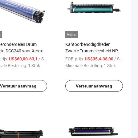
o
Video
eeronderdelen Drum
Kantoorbenodigdheden
eid DCC240 voor Xerox
Zwarte Trommeleenheid NPG-
DCC250 C250 C260
18 GPR6 EXV-3 voor Canon
rijs:
/ Stuk
FOB-prijs:
/ Stuk
US$60,00-63,1
US$35,4-38,00
IR2200 2280 2220
ale Bestelling:
1 Stuk
Minimale Bestelling:
1 Stuk
Verstuur aanvraag
Verstuur aanvraag