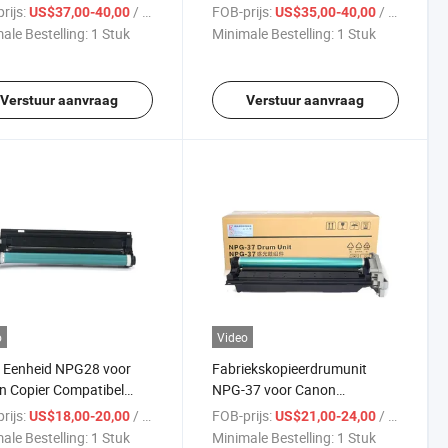
256L/265/266/277/M258
Compatibel AR-2048S 2048D
rijs:
/ Stuk
FOB-prijs:
/ Stuk
US$37,00-40,00
US$35,00-40,00
r Onderdelen
2348D 2348N Copier
ale Bestelling:
1 Stuk
Minimale Bestelling:
1 Stuk
Verstuur aanvraag
Verstuur aanvraag
o
Video
 Eenheid NPG28 voor
Fabriekskopieerdrumunit
 Copier Compatibel
NPG-37 voor Canon
16i 2020 2120 2420
Compatibel IR2018 2022
rijs:
/ Stuk
FOB-prijs:
/ Stuk
US$18,00-20,00
US$21,00-24,00
2025 2030
ale Bestelling:
1 Stuk
Minimale Bestelling:
1 Stuk