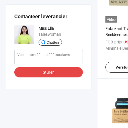
Contacteer leverancier
Video
Miss Ella
Fabrikant T
saleswoman
Beeldeenhei
GPR-31 EXV-
FOB-prijs:
US
Chatten
IRC5030 C5
Minimale Bes
C5235 C524
Verstu
Sturen