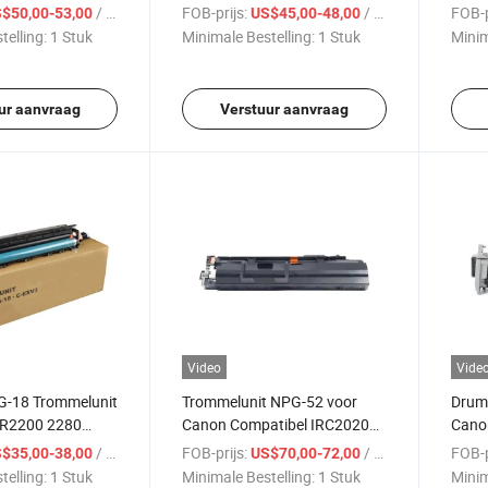
hub C258 C368
283 423 363 Copier
237/
/ Stuk
FOB-prijs:
/ Stuk
FOB-p
$50,00-53,00
US$45,00-48,00
Copie
telling:
1 Stuk
Minimale Bestelling:
1 Stuk
Minim
ur aanvraag
Verstuur aanvraag
Video
Vide
PG-18 Trommelunit
Trommelunit NPG-52 voor
Drum
IR2200 2280
Canon Compatibel IRC2020
Canon
oor Canon Copier
C2025 C2030 C2218F-V
IR20
/ Stuk
FOB-prijs:
/ Stuk
FOB-p
$35,00-38,00
US$70,00-72,00
C2220 Copier
2320
telling:
1 Stuk
Minimale Bestelling:
1 Stuk
Minim