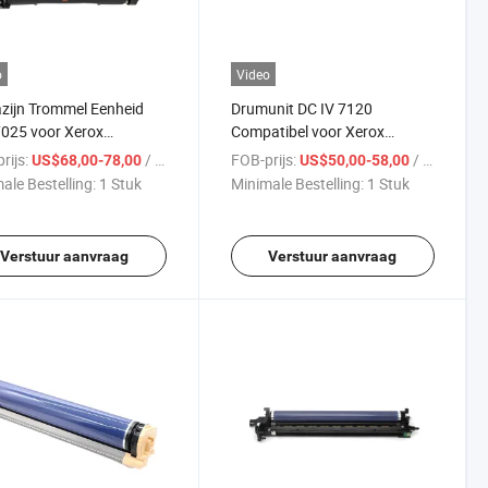
o
Video
zijn Trommel Eenheid
Drumunit DC IV 7120
025 voor Xerox
Compatibel voor Xerox
atibel B7025 B7030
WorkCentre-7120 7125 7225
rijs:
/ Stuk
FOB-prijs:
/ Stuk
US$68,00-78,00
US$50,00-58,00
5 Copier
Copier
ale Bestelling:
1 Stuk
Minimale Bestelling:
1 Stuk
Verstuur aanvraag
Verstuur aanvraag