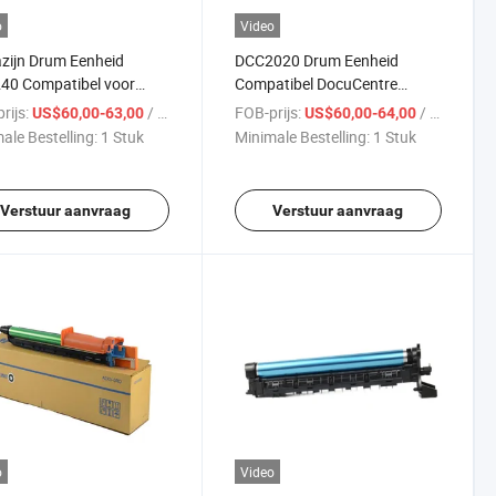
o
Video
zijn Drum Eenheid
DCC2020 Drum Eenheid
40 Compatibel voor
Compatibel DocuCentre
x DocuCentre C240 250
SC2020 SC2021 voor Xerox
rijs:
/ Stuk
FOB-prijs:
/ Stuk
US$60,00-63,00
US$60,00-64,00
r
Copier
ale Bestelling:
1 Stuk
Minimale Bestelling:
1 Stuk
Verstuur aanvraag
Verstuur aanvraag
o
Video