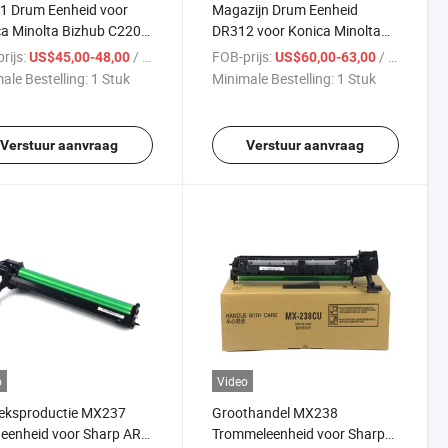
1 Drum Eenheid voor
Magazijn Drum Eenheid
a Minolta Bizhub C220
DR312 voor Konica Minolta
 C360 C7722 Copier
Bizhub 227 287 367 Copier
rijs:
/ Stuk
FOB-prijs:
/ Stuk
US$45,00-48,00
US$60,00-63,00
ale Bestelling:
1 Stuk
Minimale Bestelling:
1 Stuk
Verstuur aanvraag
Verstuur aanvraag
o
Video
ieksproductie MX237
Groothandel MX238
eenheid voor Sharp AR-
Trommeleenheid voor Sharp