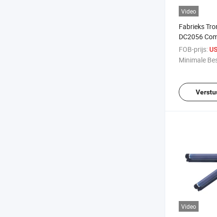
Video
Fabrieks Tr
DC2056 Com
DocuCentre-
FOB-prijs:
US
voor Xerox C
Minimale Bes
Verstu
Video