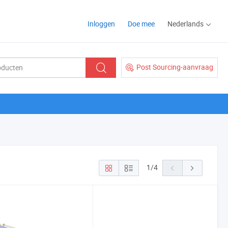
Inloggen
Doe mee
Nederlands
Post Sourcing-aanvraag
1
/
4