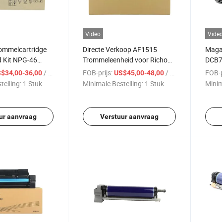
Video
Vide
rommelcartridge
Directe Verkoop AF1515
Maga
d Kit NPG-46
Trommeleenheid voor Richo
DCB7
29 voor Canon
Compatibel 1270 175L Copier
Comp
/ Stuk
FOB-prijs:
/ Stuk
FOB-p
$34,00-36,00
US$45,00-48,00
035 AC5030 5035
B703
telling:
1 Stuk
Minimale Bestelling:
1 Stuk
Minim
0
ur aanvraag
Verstuur aanvraag