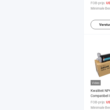
Minolta Biz
FOB-prijs:
US
C458 C558
Minimale Bes
Verstu
Video
Kwaliteit N
Compatibel 
3300 3320 v
FOB-prijs:
US
Minimale Bes