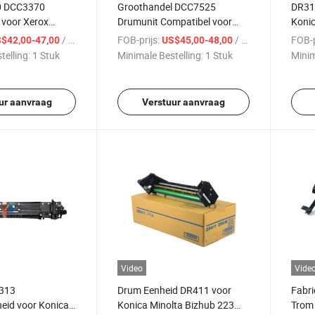
0 DCC3370
Groothandel DCC7525
DR31
 voor Xerox
Drumunit Compatibel voor
Konic
C2270 3375 4470
Xerox C7525 7530 7535 7545
C280
/ Stuk
FOB-prijs:
/ Stuk
FOB-p
$42,00-47,00
US$45,00-48,00
Copier
telling:
1 Stuk
Minimale Bestelling:
1 Stuk
Minim
ur aanvraag
Verstuur aanvraag
Video
Vide
313
Drum Eenheid DR411 voor
Fabr
eid voor Konica
Konica Minolta Bizhub 223
Trom 