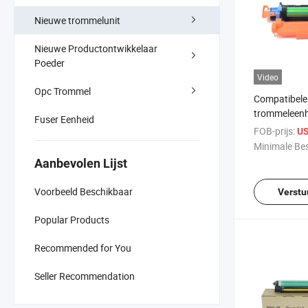
Nieuwe trommelunit
Nieuwe Productontwikkelaar
Poeder
Video
Opc Trommel
Compatibele 
trommeleenh
Fuser Eenheid
Minolta C36
FOB-prijs:
US
Minimale Bes
Aanbevolen Lijst
Voorbeeld Beschikbaar
Verstu
Popular Products
Recommended for You
Seller Recommendation