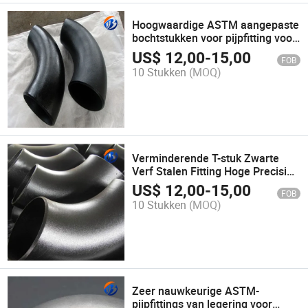
Hoogwaardige ASTM aangepaste
bochtstukken voor pijpfitting voor
wereldwijde distributie
US$
12,00
-
15,00
FOB
10 Stukken
(MOQ)
Verminderende T-stuk Zwarte
Verf Stalen Fitting Hoge Precisie
Pijpfittingen
US$
12,00
-
15,00
FOB
10 Stukken
(MOQ)
Zeer nauwkeurige ASTM-
pijpfittings van legering voor