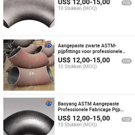
US$
12,00
-
15,00
FOB
10 Stukken
(MOQ)
Aangepaste zwarte ASTM-
pijpfittings voor professionele
productiebehoeften
US$
12,00
-
15,00
FOB
10 Stukken
(MOQ)
Baoyang ASTM Aangepaste
Professionele Fabricage Pijp
Fittingen T-stukken Set by-F001
US$
12,00
-
15,00
FOB
10 Stukken
(MOQ)