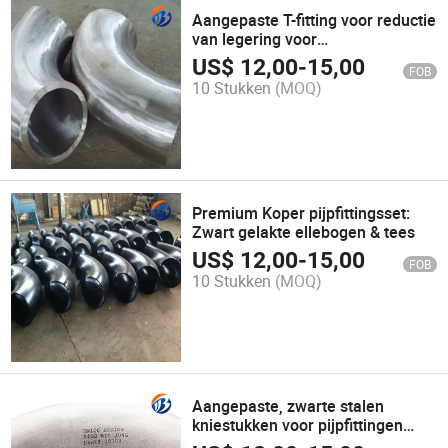
Aangepaste T-fitting voor reductie
van legering voor
buisaccessoires
US$
12,00
-
15,00
FOB
10 Stukken
(MOQ)
Premium Koper pijpfittingsset:
Zwart gelakte ellebogen & tees
US$
12,00
-
15,00
FOB
10 Stukken
(MOQ)
Aangepaste, zwarte stalen
kniestukken voor pijpfittingen
voor betrouwbaar onderhoud