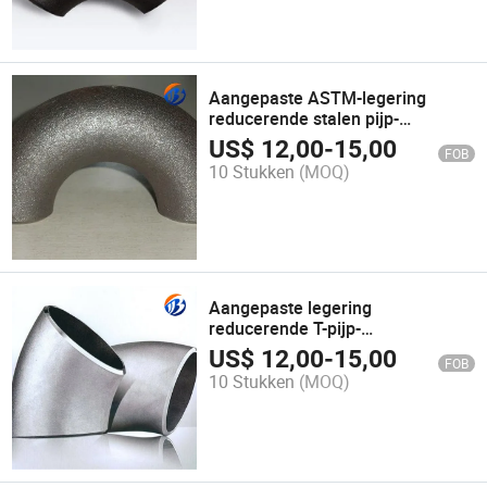
Aangepaste ASTM-legering
reducerende stalen pijp-
elleboogstukken voor naadloze
US$
12,00
-
15,00
FOB
integratie Toepassingen
10 Stukken
(MOQ)
Aangepaste legering
reducerende T-pijp-
fittingkniestukken voor diverse
US$
12,00
-
15,00
FOB
toepassingen
10 Stukken
(MOQ)