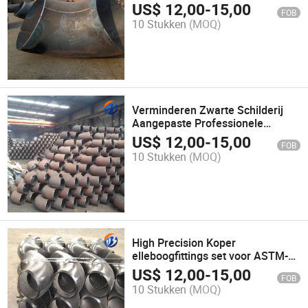
US$
12,00
-
15,00
FOB
10 Stukken
(MOQ)
Verminderen Zwarte Schilderij
Aangepaste Professionele
Fabricage Pijp Fittingen T-stukken
US$
12,00
-
15,00
FOB
Bochten OEM
10 Stukken
(MOQ)
High Precision Koper
elleboogfittings set voor ASTM-
standaarden
US$
12,00
-
15,00
FOB
10 Stukken
(MOQ)