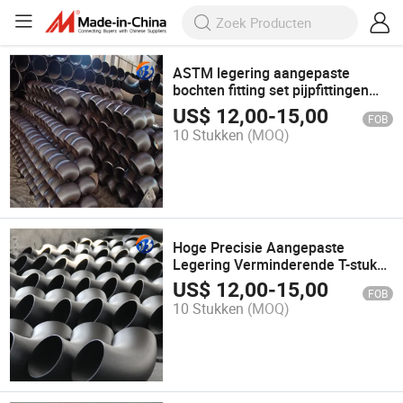
ASTM legering aangepaste
bochten fitting set pijpfittingen
accessoires by-F001
US$
12,00
-
15,00
FOB
10 Stukken
(MOQ)
Hoge Precisie Aangepaste
Legering Verminderende T-stuk
Pijp Fitting
US$
12,00
-
15,00
FOB
10 Stukken
(MOQ)