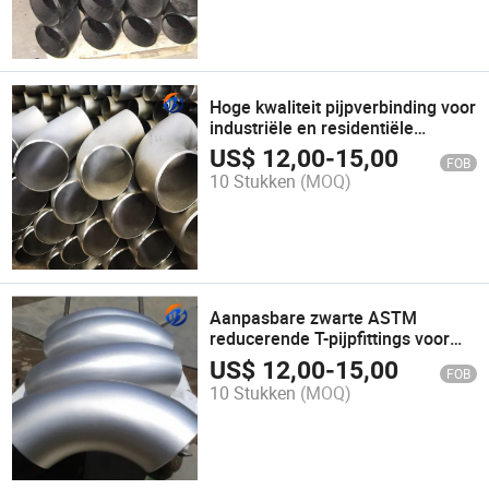
Hoge kwaliteit pijpverbinding voor
industriële en residentiële
loodgietersprojecten
US$
12,00
-
15,00
FOB
10 Stukken
(MOQ)
Aanpasbare zwarte ASTM
reducerende T-pijpfittings voor
accessoires
US$
12,00
-
15,00
FOB
10 Stukken
(MOQ)