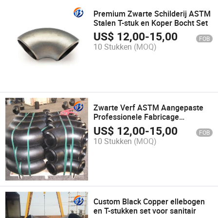
Premium Zwarte Schilderij ASTM
Stalen T-stuk en Koper Bocht Set
US$
12,00
-
15,00
FOB
10 Stukken
(MOQ)
Zwarte Verf ASTM Aangepaste
Professionele Fabricage
Pijpfittingen Bochten by-F001
US$
12,00
-
15,00
FOB
10 Stukken
(MOQ)
Custom Black Copper ellebogen
en T-stukken set voor sanitair