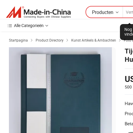
Producten
Alle Categorieën
Nog 
vind
Startpagina
Product Directory
Kunst Artikels & Ambachten
Foto



Ti
Hu
US
500 
Hav
Prod
Beta