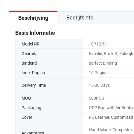
Bedrijfsinfo
Beschrijving
Basis Informatie
Model NR.
10''*12.6''
Gebruik
Familie, Bruiloft, Zakelijk
Bindend
perfect Binding
Inner Pagina
10 Pagina
Delivery Time
15-30 Days
MOQ
500PCS
Packaging
OPP Bag with Air Bubbl
Cover
PU Leather, Customized
Hand-Made, Competitiv
Advantages