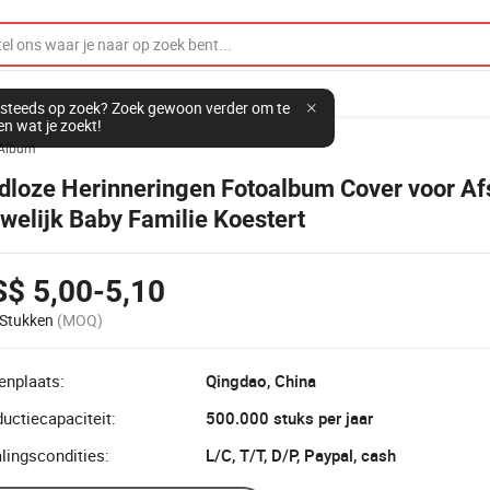
steeds op zoek? Zoek gewoon verder om te
en wat je zoekt!
 Album
jdloze Herinneringen Fotoalbum Cover voor Af
welijk Baby Familie Koestert
$ 5,00-5,10
Stukken
(MOQ)
enplaats:
Qingdao, China
uctiecapaciteit:
500.000 stuks per jaar
lingscondities:
L/C, T/T, D/P, Paypal, cash