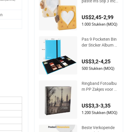
paste Ins Stijl 3 Inch
Kpop Photocard Bin
der, Compact PVC F
on
US$2,45-2,99
otoalbum met 36 P
ockets
1.000 Stukken (MOQ)
Pas 9 Pocketen Bin
der Sticker Album P
P Materiaal Spel Ka
art Foto Album aan
US$3,2-4,25
500 Stukken (MOQ)
Ringband Fotoalbu
m PP Zakjes voor 4
X6 Foto
US$3,3-3,35
1.200 Stukken (MOQ)
Beste Verkopende