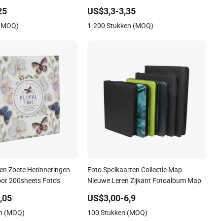
25
US$3,3-3,35
 (MOQ)
1.200 Stukken (MOQ)
n Zoete Herinneringen
Foto Spelkaarten Collectie Map -
or 200sheets Foto's
Nieuwe Leren Zijkant Fotoalbum Map
,05
US$3,00-6,9
en (MOQ)
100 Stukken (MOQ)