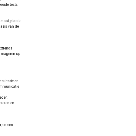
reide tests
taal, plastic
basis van de
kttrends
 reageren op
nsultatie en
communicatie
heden,
eteren en
, en een