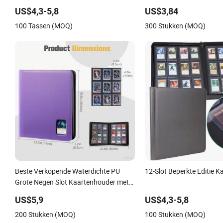
Verzameling Album Poster
US$4,3-5,8
US$3,84
Opslag Album Vier Grid 
100 Tassen (MOQ)
300 Stukken (MOQ)
Beste Verkopende Waterdichte PU
12-Slot Beperkte Editie 
Grote Negen Slot Kaartenhouder met
Kaartclips. 324 Kaarten, 35PT Harde
US$5,9
US$4,3-5,8
Materiaal
200 Stukken (MOQ)
100 Stukken (MOQ)