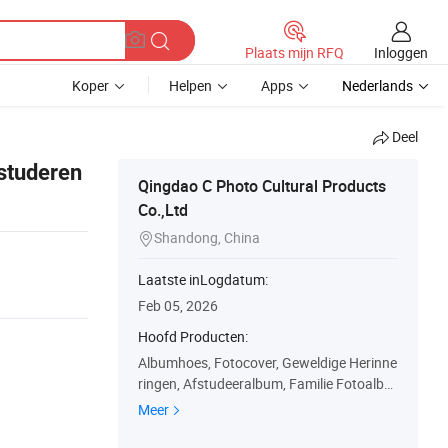
Inloggen
Plaats mijn RFQ
Koper
Helpen
Apps
Nederlands
Deel
studeren
Qingdao C Photo Cultural Products
Co.,Ltd
Shandong, China

Laatste inLogdatum:
Feb 05, 2026
Hoofd Producten:
Albumhoes, Fotocover, Geweldige Herinne
ringen, Afstudeeralbum, Familie Fotoalbu
m, Kinderfotoalbum, Huwelijksverjaardag
Meer
Fotoalbum, Houten Fotolijst, Aluminium L
egering Fotolijst