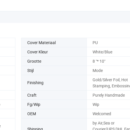
Cover Materiaal
PU
Cover Kleur
White/Blue
Grootte
8 "* 10"
Stijl
Mode
Gold/Silver Foil, Hot
Finishing
Stamping, Embossin
Craft
Purely Handmade
e
Fg/Wip
Wip
OEM
Welcomed
by Air,Sea or
e
Shipping
Courier(UPS,DHL,Fe