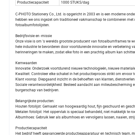
Productiecapaciteit
1000 STUKS/dag
C-PHOTO Stationery Co., Ltd. is opgericht in 2003 en is een moderne onder
hebben we ons ingezet om traditioneel vakmanschap te combineren met 
fotoalbumfotolijsten.
Bedrijfsvisie en -missie
Onze visie is om 's werelds grootste producent van fotoalbumframes te w
hele industrie te bevorderen door voortdurende innovatie en verbetering v
herinneringen te maken, zodat elke foto in een prachtig album kan schitte
Kernwaarden
Innovatie: Onderzoek voortdurend nieuwe technologieën, nieuwe material
Kwaliteit: Controleer elke schakel in het productieproces strikt om ervoo
Klant voorop: Diepgaand inzicht in de behoeften van klanten, dienstverl
Sociale verantwoordelijkheid: Besteed aandacht aan milieubescherming en
burgerschap van bedrijven.
Belangrijkste producten:
Houten fotolijst: Gemaakt van hoogwaardig hout, fijn geschuurd en gesch
Metalen fotolijst: Het oppervlak is speciaal behandeld, niet makkelijk te
Albumhoes: Gebruik leer als albumhoes en vervolgens lassen, naaien, str
Productiecapaciteit
Het bedrijf heeft geavanceerde productieapparatuur en technisch team, met 