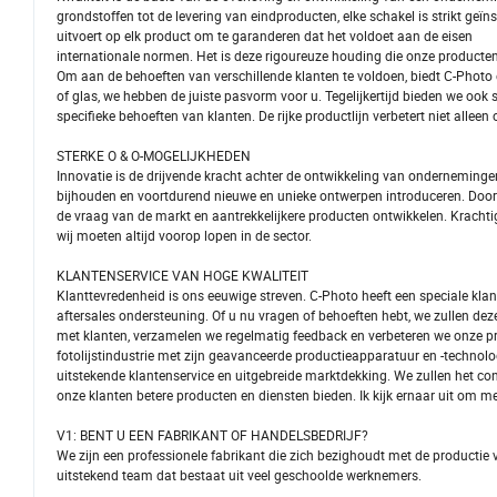
grondstoffen tot de levering van eindproducten, elke schakel is strikt geïn
uitvoert op elk product om te garanderen dat het voldoet aan de eisen
internationale normen. Het is deze rigoureuze houding die onze producten
Om aan de behoeften van verschillende klanten te voldoen, biedt C-Photo 
of glas, we hebben de juiste pasvorm voor u. Tegelijkertijd bieden we oo
specifieke behoeften van klanten. De rijke productlijn verbetert niet allee
STERKE O & O-MOGELIJKHEDEN
Innovatie is de drijvende kracht achter de ontwikkeling van ondernemingen
bijhouden en voortdurend nieuwe en unieke ontwerpen introduceren. Door
de vraag van de markt en aantrekkelijkere producten ontwikkelen. Kracht
wij moeten altijd voorop lopen in de sector.
KLANTENSERVICE VAN HOGE KWALITEIT
Klanttevredenheid is ons eeuwige streven. C-Photo heeft een speciale klan
aftersales ondersteuning. Of u nu vragen of behoeften hebt, we zullen dez
met klanten, verzamelen we regelmatig feedback en verbeteren we onze pr
fotolijstindustrie met zijn geavanceerde productieapparatuur en -technolog
uitstekende klantenservice en uitgebreide marktdekking. We zullen het con
onze klanten betere producten en diensten bieden. Ik kijk ernaar uit om 
V1: BENT U EEN FABRIKANT OF HANDELSBEDRIJF?
We zijn een professionele fabrikant die zich bezighoudt met de productie 
uitstekend team dat bestaat uit veel geschoolde werknemers.