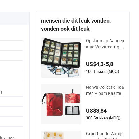
mensen die dit leuk vonden,
vonden ook dit leuk
Opslagmap Aangep
aste Verzameling F
oto Rits PU Leer Bes
chermend Album
US$4,3-5,8
100 Tassen (MOQ)
Naiwa Collectie Kaa
g
rten Album Kaarten
Doos Boekmerk Led
eren Verzameling Al
US$3,84
bum Poster Briefka
art Opslag Album Vi
300 Stukken (MOQ)
er Grid Kaarten Albu
m
Groothandel Aange
dEx,EMS,