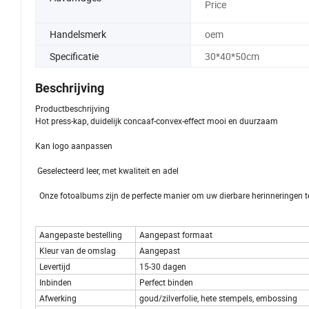
Price
Handelsmerk
oem
Specificatie
30*40*50cm
Beschrijving
Productbeschrijving
Hot press-kap, duidelijk concaaf-convex-effect mooi en duurzaam
Kan logo aanpassen
Geselecteerd leer, met kwaliteit en adel
Onze fotoalbums zijn de perfecte manier om uw dierbare herinneringen
Aangepaste bestelling
Aangepast formaat
Kleur van de omslag
Aangepast
Levertijd
15-30 dagen
Inbinden
Perfect binden
Afwerking
goud/zilverfolie, hete stempels, embossing