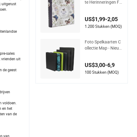
te Herinneringen Fo
 uitgerust
toalbum voor 200sh
doen.
eets Foto&#39;s
US$1,99-2,05
1.200 Stukken (MOQ)
itenlandse
Foto Spelkaarten C
ollectie Map - Nieuw
pre-sales
e Leren Zijkant Foto
 vrienden uit
album Map
US$3,00-6,9
n de geest
100 Stukken (MOQ)
rijven
n voldoen.
n en het
ften van de
op van