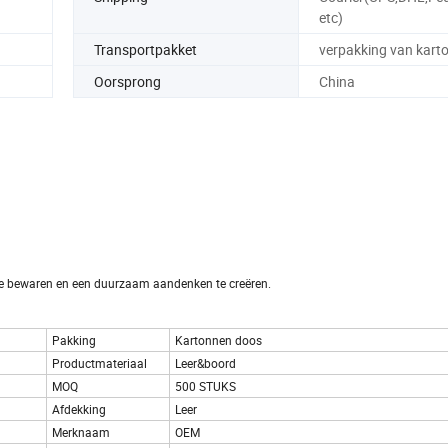
etc)
Transportpakket
verpakking van kart
Oorsprong
China
 te bewaren en een duurzaam aandenken te creëren.
Pakking
Kartonnen doos
Productmateriaal
Leer&boord
MOQ
500 STUKS
Afdekking
Leer
Merknaam
OEM