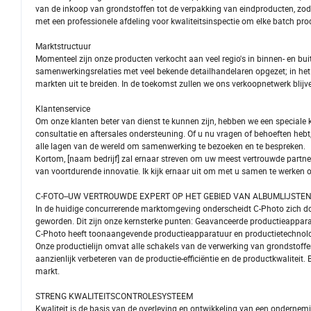
van de inkoop van grondstoffen tot de verpakking van eindproducten, zodat
met een professionele afdeling voor kwaliteitsinspectie om elke batch pr
Marktstructuur
Momenteel zijn onze producten verkocht aan veel regio's in binnen- en bui
samenwerkingsrelaties met veel bekende detailhandelaren opgezet; in het
markten uit te breiden. In de toekomst zullen we ons verkoopnetwerk blijv
Klantenservice
Om onze klanten beter van dienst te kunnen zijn, hebben we een speciale k
consultatie en aftersales ondersteuning. Of u nu vragen of behoeften hebt,
alle lagen van de wereld om samenwerking te bezoeken en te bespreken.
Kortom, [naam bedrijf] zal ernaar streven om uw meest vertrouwde partner
van voortdurende innovatie. Ik kijk ernaar uit om met u samen te werken 
C-FOTO--UW VERTROUWDE EXPERT OP HET GEBIED VAN ALBUMLIJSTE
In de huidige concurrerende marktomgeving onderscheidt C-Photo zich doo
geworden. Dit zijn onze kernsterke punten: Geavanceerde productieappara
C-Photo heeft toonaangevende productieapparatuur en productietechnolo
Onze productielijn omvat alle schakels van de verwerking van grondstoff
aanzienlijk verbeteren van de productie-efficiëntie en de productkwalite
markt.
STRENG KWALITEITSCONTROLESYSTEEM
Kwaliteit is de basis van de overleving en ontwikkeling van een ondern