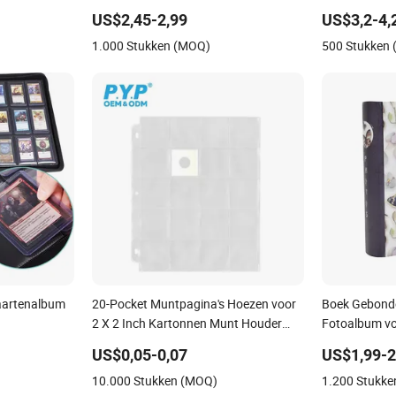
 Briefkaart
PVC Fotoalbum met 36 Pockets
aan
US$2,45-2,99
US$3,2-4,
Kaarten Album
1.000 Stukken (MOQ)
500 Stukken
Kaartenalbum
20-Pocket Muntpagina's Hoezen voor
Boek Gebonde
2 X 2 Inch Kartonnen Munt Houder
Fotoalbum vo
Muntverzamelbenodigdheden
US$0,05-0,07
US$1,99-2
10.000 Stukken (MOQ)
1.200 Stukk