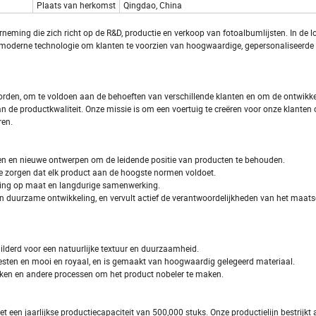
Plaats van herkomst
Qingdao, China
neming die zich richt op de R&D, productie en verkoop van fotoalbumlijsten. In de l
moderne technologie om klanten te voorzien van hoogwaardige, gepersonaliseerde
orden, om te voldoen aan de behoeften van verschillende klanten en om de ontwikke
an de productkwaliteit. Onze missie is om een voertuig te creëren voor onze klanten
ren.
en en nieuwe ontwerpen om de leidende positie van producten te behouden.
r te zorgen dat elk product aan de hoogste normen voldoet.
ening op maat en langdurige samenwerking.
 duurzame ontwikkeling, en vervult actief de verantwoordelijkheden van het maats
ilderd voor een natuurlijke textuur en duurzaamheid.
 roesten en mooi en royaal, en is gemaakt van hoogwaardig gelegeerd materiaal.
ijken en andere processen om het product nobeler te maken.
een jaarlijkse productiecapaciteit van 500,000 stuks. Onze productielijn bestrijkt a