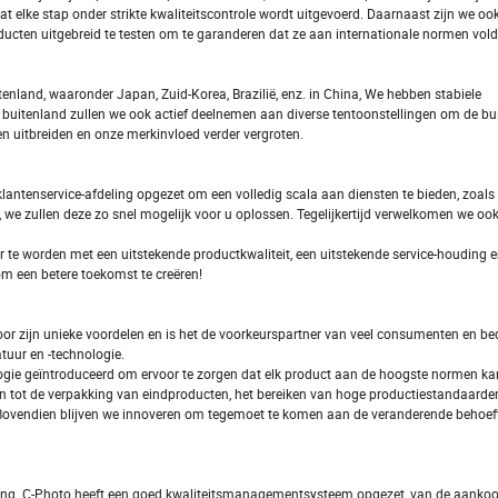
 elke stap onder strikte kwaliteitscontrole wordt uitgevoerd. Daarnaast zijn we ook
oducten uitgebreid te testen om te garanderen dat ze aan internationale normen vol
tenland, waaronder Japan, Zuid-Korea, Brazilië, enz. in China, We hebben stabiele
 buitenland zullen we ook actief deelnemen aan diverse tentoonstellingen om de bu
en uitbreiden en onze merkinvloed verder vergroten.
lantenservice-afdeling opgezet om een volledig scala aan diensten te bieden, zoals 
 we zullen deze zo snel mogelijk voor u oplossen. Tegelijkertijd verwelkomen we ook
 te worden met een uitstekende productkwaliteit, een uitstekende service-houding e
om een betere toekomst te creëren!
N
r zijn unieke voordelen en is het de voorkeurspartner van veel consumenten en bed
tuur en -technologie.
gie geïntroduceerd om ervoor te zorgen dat elk product aan de hoogste normen ka
en tot de verpakking van eindproducten, het bereiken van hoge productiestandaarde
it. Bovendien blijven we innoveren om tegemoet te komen aan de veranderende behoe
eming. C-Photo heeft een goed kwaliteitsmanagementsysteem opgezet, van de aanko