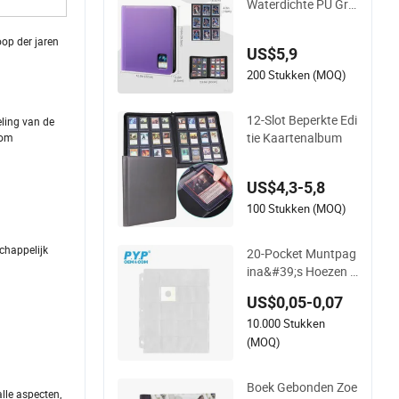
Waterdichte PU Gro
te Negen Slot Kaart
enhouder met Kaart
oop der jaren
US$5,9
clips. 324 Kaarten,
35PT Harde Materia
200 Stukken (MOQ)
al
12-Slot Beperkte Edi
ling van de
tie Kaartenalbum
 om
US$4,3-5,8
100 Stukken (MOQ)
chappelijk
20-Pocket Muntpag
ina&#39;s Hoezen v
oor 2 X 2 Inch Karto
US$0,05-0,07
nnen Munt Houder
10.000 Stukken
Muntverzamelbeno
digdheden
(MOQ)
Boek Gebonden Zoe
lle aspecten,