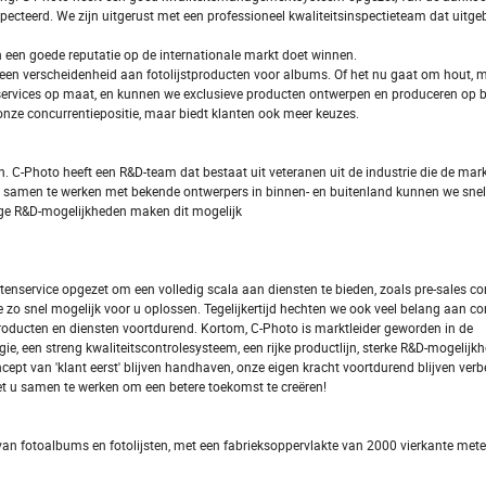
specteerd. We zijn uitgerust met een professioneel kwaliteitsinspectieteam dat uitgeb
 een goede reputatie op de internationale markt doet winnen.
een verscheidenheid aan fotolijstproducten voor albums. Of het nu gaat om hout, me
k services op maat, en kunnen we exclusieve producten ontwerpen en produceren op 
n onze concurrentiepositie, maar biedt klanten ook meer keuzes.
. C-Photo heeft een R&D-team dat bestaat uit veteranen uit de industrie die de mar
 samen te werken met bekende ontwerpers in binnen- en buitenland kunnen we snel
ige R&D-mogelijkheden maken dit mogelijk
tenservice opgezet om een volledig scala aan diensten te bieden, zoals pre-sales co
e zo snel mogelijk voor u oplossen. Tegelijkertijd hechten we ook veel belang aan 
oducten en diensten voortdurend. Kortom, C-Photo is marktleider geworden in de
ie, een streng kwaliteitscontrolesysteem, een rijke productlijn, sterke R&D-mogelijk
cept van 'klant eerst' blijven handhaven, onze eigen kracht voortdurend blijven verb
met u samen te werken om een betere toekomst te creëren!
van fotoalbums en fotolijsten, met een fabrieksoppervlakte van 2000 vierkante meter