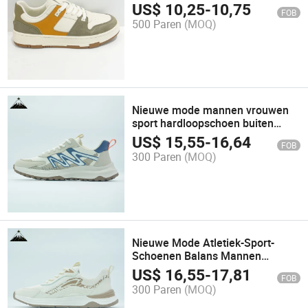
Groothandel Replica Mode China
US$
10,25
-
10,75
FOB
Fabriek Sport Schoen Schoeisel
500 Paren
(MOQ)
Chaussures
Nieuwe mode mannen vrouwen
sport hardloopschoen buiten
platform sneaker atletisch
US$
15,55
-
16,64
FOB
schoeisel
300 Paren
(MOQ)
Nieuwe Mode Atletiek-Sport-
Schoenen Balans Mannen
Sneakers Jeugd Platform
US$
16,55
-
17,81
FOB
Atletische Schoen Prijs
300 Paren
(MOQ)