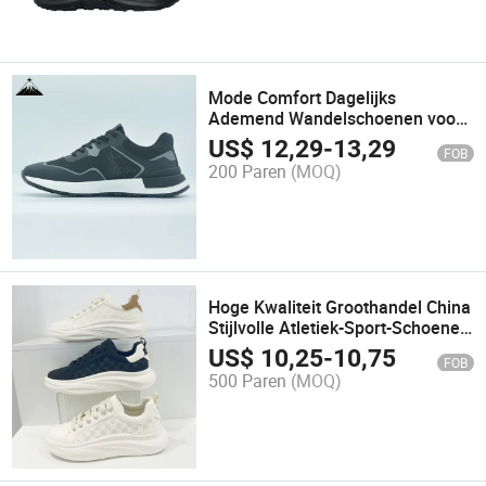
Mode Comfort Dagelijks
Ademend Wandelschoenen voor
Mannen
US$
12,29
-
13,29
FOB
200 Paren
(MOQ)
Hoge Kwaliteit Groothandel China
Stijlvolle Atletiek-Sport-Schoenen
Witte Replica Originele Merk
US$
10,25
-
10,75
FOB
Hoka Sneakers Vrijetijdsschoen
500 Paren
(MOQ)