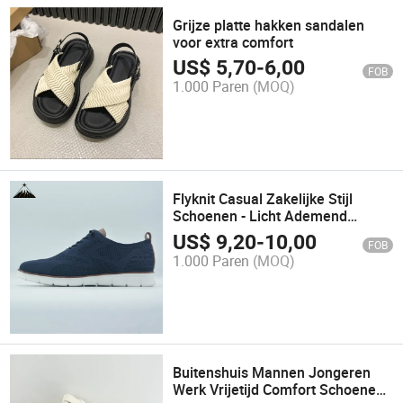
Grijze platte hakken sandalen
voor extra comfort
US$
5,70
-
6,00
FOB
1.000 Paren
(MOQ)
Flyknit Casual Zakelijke Stijl
Schoenen - Licht Ademend
Duurzaam
US$
9,20
-
10,00
FOB
1.000 Paren
(MOQ)
Buitenshuis Mannen Jongeren
Werk Vrijetijd Comfort Schoenen