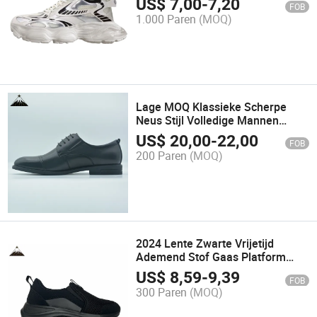
US$
7,00
-
7,20
FOB
sneaker Hoka Alphafly calzado
1.000 Paren
(MOQ)
Lage MOQ Klassieke Scherpe
Neus Stijl Volledige Mannen
Echte Leren Mode Dresschoenen
US$
20,00
-
22,00
FOB
Groothandel Zwarte Schoen
200 Paren
(MOQ)
Primark Online
2024 Lente Zwarte Vrijetijd
Ademend Stof Gaas Platform
Hardloopschoenen voor Mannen
US$
8,59
-
9,39
FOB
300 Paren
(MOQ)