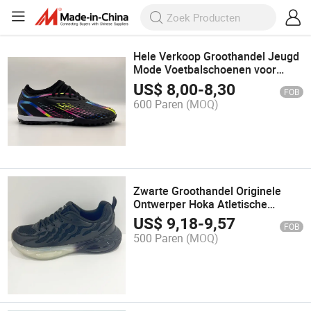
Hele Verkoop Groothandel Jeugd
Mode Voetbalschoenen voor
Mannen Mercurial Chuteira
US$
8,00
-
8,30
FOB
Zapatillas Hombre Schuhe
600 Paren
(MOQ)
Schoenen
Zwarte Groothandel Originele
Ontwerper Hoka Atletische
Sportschoenen voor Mannen
US$
9,18
-
9,57
FOB
Aangepaste Yupoo Vietnam
500 Paren
(MOQ)
Sneakers Zapatillas