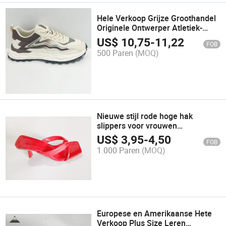
Hele Verkoop Grijze Groothandel
Originele Ontwerper Atletiek-
Sport-Schoenen voor Mannen
US$
10,75
-
11,22
FOB
Aangepaste Yupoo Sneakers
500 Paren
(MOQ)
Casual Schoen
Nieuwe stijl rode hoge hak
slippers voor vrouwen
groothandel replica's jeugd mode
US$
3,95
-
4,50
FOB
casual schoenen prijs
1.000 Paren
(MOQ)
Europese en Amerikaanse Hete
Verkoop Plus Size Leren