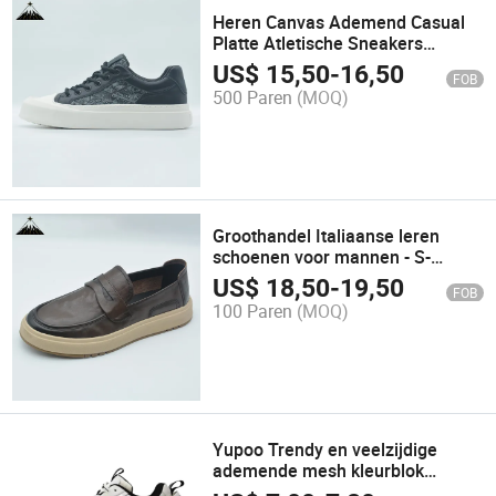
Heren Canvas Ademend Casual
Platte Atletische Sneakers
Vrijetijd Comfort Schoenen
US$
15,50
-
16,50
FOB
Chaussures Zapatos Deportivos
500 Paren
(MOQ)
Groothandel Italiaanse leren
schoenen voor mannen - S-
Schoenen jeugdmode comfort
US$
18,50
-
19,50
FOB
luxe loafers schoen Jinjiang
100 Paren
(MOQ)
schoeisel prijs
Yupoo Trendy en veelzijdige
ademende mesh kleurblok
popschoenen sport schoen