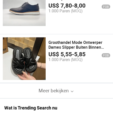
Schoenen voor Mannen
US$
7,80
-
8,00
FOB
1.000 Paren
(MOQ)
Groothandel Mode Ontwerper
Dames Slipper Buiten Binnen
Comfort Wandel Schoenen
US$
5,55
-
5,85
FOB
1.000 Paren
(MOQ)
Meer bekijken
Wat is Trending Search nu