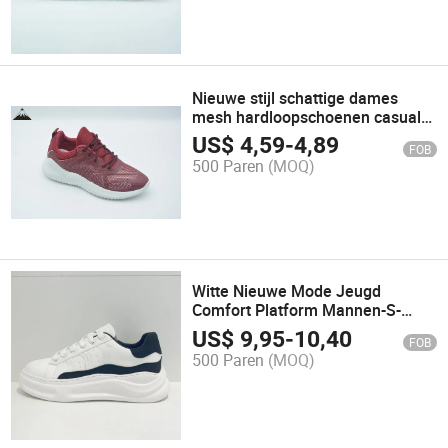
Nieuwe stijl schattige dames
mesh hardloopschoenen casual
mooie prijs demping antislip
US$
4,59
-
4,89
FOB
500 Paren
(MOQ)
Witte Nieuwe Mode Jeugd
Comfort Platform Mannen-S-
Schoenen Ademend Sport Casual
US$
9,95
-
10,40
FOB
Hardloopschoen Prijs
500 Paren
(MOQ)