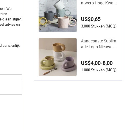
ntwerp Hoge Kwalit
eit Groothandel 13o
oen. We
veren.
z/370ml China Kera
US$0,65
id aan stijlen
misch Porselein Nor
eel advies en
dic Europese Stijl Ele
3.000 Stukken (MOQ)
gante Matte Eenvor
mige Glazuur Koffie
Aangepaste Sublim
mok met Grote C Ro
d aanzienlijk
atie Logo Nieuwe 1
nde Oor
1oz Uniek Gedrukt K
eramische Thee Wat
US$4,00-8,00
er Koffie Mok Beker
1.000 Stukken (MOQ)