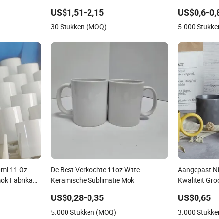
Mok voor
Thee Koffie Kop
Sublimatie M
US$1,51-2,15
US$0,6-0,
30 Stukken (MOQ)
5.000 Stukk
0ml 11 Oz
De Best Verkochte 11oz Witte
Aangepast N
mok Fabrikant
Keramische Sublimatie Mok
Kwaliteit Gr
Leverancier
China Kerami
US$0,28-0,35
US$0,65
Europese Stij
5.000 Stukken (MOQ)
3.000 Stukk
Eenvormige G