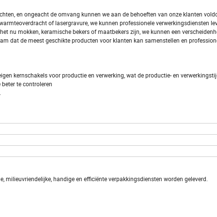
rrichten, en ongeacht de omvang kunnen we aan de behoeften van onze klanten vold
 warmteoverdracht of lasergravure, we kunnen professionele verwerkingsdiensten le
 het nu mokken, keramische bekers of maatbekers zijn, we kunnen een verscheidenhe
am dat de meest geschikte producten voor klanten kan samenstellen en profession
igen kernschakels voor productie en verwerking, wat de productie- en verwerkingstij
e beter te controleren
.
, milieuvriendelijke, handige en efficiënte verpakkingsdiensten worden geleverd.