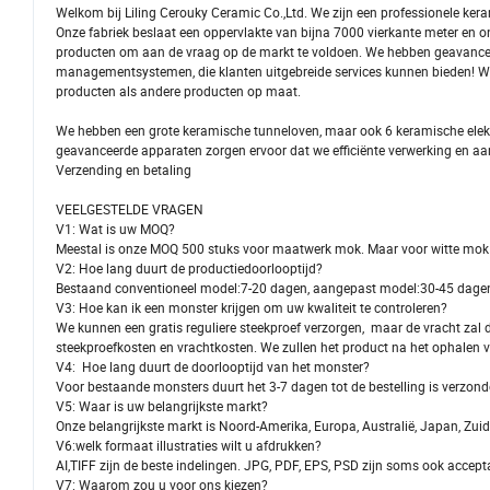
Welkom bij Liling Cerouky Ceramic Co.,Ltd. We zijn een professionele kera
Onze fabriek beslaat een oppervlakte van bijna 7000 vierkante meter en o
producten om aan de vraag op de markt te voldoen. We hebben geavanceer
managementsystemen, die klanten uitgebreide services kunnen bieden! 
producten als andere producten op maat.
We hebben een grote keramische tunneloven, maar ook 6 keramische elekt
geavanceerde apparaten zorgen ervoor dat we efficiënte verwerking en a
Verzending en betaling
VEELGESTELDE VRAGEN
V1: Wat is uw MOQ?
Meestal is onze MOQ 500 stuks voor maatwerk mok. Maar voor witte mok
V2: Hoe lang duurt de productiedoorlooptijd?
Bestaand conventioneel model:7-20 dagen, aangepast model:30-45 dagen,
V3: Hoe kan ik een monster krijgen om uw kwaliteit te controleren?
We kunnen een gratis reguliere steekproef verzorgen, maar de vracht za
steekproefkosten en vrachtkosten. We zullen het product na het ophalen v
V4: Hoe lang duurt de doorlooptijd van het monster?
Voor bestaande monsters duurt het 3-7 dagen tot de bestelling is verzon
V5: Waar is uw belangrijkste markt?
Onze belangrijkste markt is Noord-Amerika, Europa, Australië, Japan, Zuid-
V6:welk formaat illustraties wilt u afdrukken?
AI,TIFF zijn de beste indelingen. JPG, PDF, EPS, PSD zijn soms ook accept
V7: Waarom zou u voor ons kiezen?