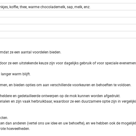
kjes, koffie, thee, warme chocolademelk, sap, melk, enz.
omdat ze een aantal voordelen bieden.
oor ze een uitstekende keuze zijn voor dagelijks gebruik of voor speciale evenemen
langer warm blijft.
men, en bieden opties om aan verschillende voorkeuren en behoeften te voldoen.
heldere en gedetailleerde ontwerpen op de mok kunnen worden afgedrukt.
ialen en zijn vaak herbruikbaar, waardoor ze een duurzamere optie zijn in vergelij
cten.
ken dan anderen (vertel ons uw idee en uw behoefte), en we hebben ook de mogelij
grote hoeveelheden.