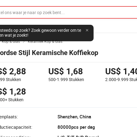
steeds op zoek? Zoek gewoon verder om te
en wat je zoekt!
Kop & Glas
Keramiek Kop & Glas


ordse Stijl Keramische Koffiekop
S$ 2,88
US$ 1,68
US$ 1,4
499
Stukken
500-1.999
Stukken
2.000-9.999
Stu
S$ 1,28
000+
Stukken
enplaats:
Shenzhen, China
uctiecapaciteit:
80000pcs per dag