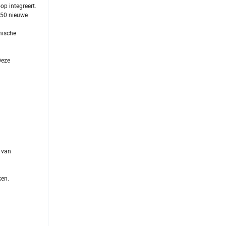
op integreert.
n 50 nieuwe
mische
Deze
 van
ken.