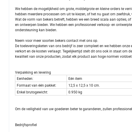
We hebben de mogelijkheid om grote, middelgrote en kleine orders te ve
hebben meerdere processen om uit te kiezen, of het nu gaat om zeefdruk,
Wat de vorm van bekers betreft, hebben we een breed scala aan opties, of
en ontwerpen bieden. We hebben een professioneel verkoop- en ontwerpte
ondersteuning kan bieden.
Neem voor meer soorten bekers contact met ons op.
De toeleveringsketen van ons bedrijf is zeer compleet en we hebben onze e
verkort en de kosten verlaagt. Tegelijkertijd stelt dit ons ook in staat om d
kwaliteit van onze producten, zodat elk product aan hoge normen voldoet
Verpakking en levering
Eenheden:
Eén item
Formaat van één pakket:
12,5 x 12,5 x 10 cm.
Enkel brutogewicht:
0.950 kg
Om de veiligheid van uw goederen beter te garanderen, zullen professionele
Bedrijfsprofiel