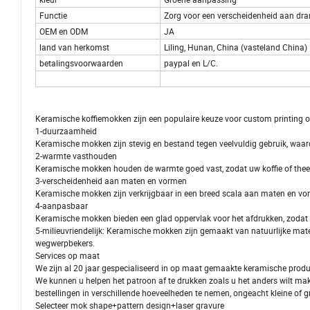
Functie
Zorg voor een verscheidenheid aan dran
OEM en ODM
JA
land van herkomst
Liling, Hunan, China (vasteland China)
betalingsvoorwaarden
paypal en L/C.
Keramische koffiemokken zijn een populaire keuze voor custom printing 
1-duurzaamheid
Keramische mokken zijn stevig en bestand tegen veelvuldig gebruik, waard
2-warmte vasthouden
Keramische mokken houden de warmte goed vast, zodat uw koffie of thee 
3-verscheidenheid aan maten en vormen
Keramische mokken zijn verkrijgbaar in een breed scala aan maten en vor
4-aanpasbaar
Keramische mokken bieden een glad oppervlak voor het afdrukken, zodat 
5-milieuvriendelijk: Keramische mokken zijn gemaakt van natuurlijke mater
wegwerpbekers.
Services op maat
We zijn al 20 jaar gespecialiseerd in op maat gemaakte keramische produ
We kunnen u helpen het patroon af te drukken zoals u het anders wilt ma
bestellingen in verschillende hoeveelheden te nemen, ongeacht kleine of 
Selecteer mok shape+pattern design+laser gravure