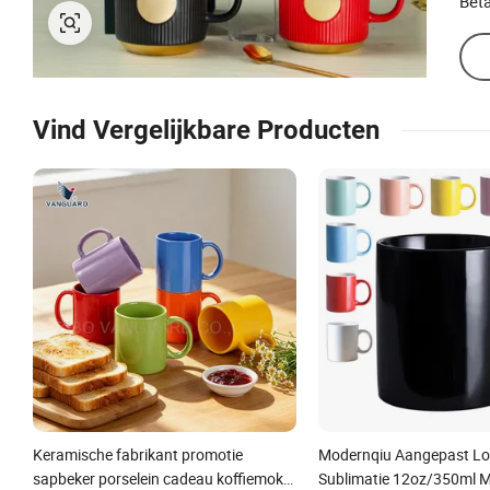
Beta
Vind Vergelijkbare Producten
Keramische fabrikant promotie
Modernqiu Aangepast L
sapbeker porselein cadeau koffiemok
Sublimatie 12oz/350ml Mu