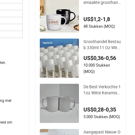
emaakte groothand
el keramische melk
promotieset sublim
US$1,2-1,8
atie koffiemok
48 Stukken (MOQ)
Groothandel Bestsu
b 330ml 11 Oz Witte
Keramische Koffiem
US$0,36-0,56
ok Fabrikant Sublim
ten.
10.000 Stukken
atie Lege Mokken L
everancier
(MOQ)
De Best Verkochte 1
1oz Witte Keramisc
he Sublimatie Mok
king met
US$0,28-0,35
5.000 Stukken (MOQ)
kheid om
Aangepast Nieuw O