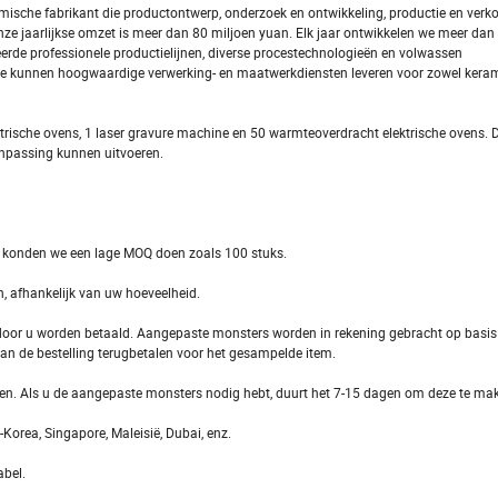
mische fabrikant die productontwerp, onderzoek en ontwikkeling, productie en verko
nze jaarlijkse omzet is meer dan 80 miljoen yuan. Elk jaar ontwikkelen we meer da
de professionele productielijnen, diverse procestechnologieën en volwassen
We kunnen hoogwaardige verwerking- en maatwerkdiensten leveren voor zowel kera
rische ovens, 1 laser gravure machine en 50 warmteoverdracht elektrische ovens. 
anpassing kunnen uitvoeren.
 konden we een lage MOQ doen zoals 100 stuks.
 afhankelijk van uw hoeveelheid.
l door u worden betaald. Aangepaste monsters worden in rekening gebracht op basis
an de bestelling terugbetalen voor het gesampelde item.
den. Als u de aangepaste monsters nodig hebt, duurt het 7-15 dagen om deze te ma
Korea, Singapore, Maleisië, Dubai, enz.
abel.