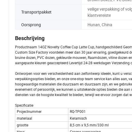
veilige verpakking of vo
Transportpakket
klantvereiste
Oorsprong
Hunan, China
Beschrijving
Productnaam 14OZ Novelty Coffee Cup Latte Cup, handgeschilderd Geome
Custom Size Factory voordelen meer dan 30 jaar ervaring, goedgekeurd 
bruine dozen, PVC dozen, gekleurde mouwen, Raamdozen, vitine dozen en
aangepaste kleuren geaccepteerd Levertijd 24-28 werkdagen Verzending ov
Ontworpen voor een verscheidenheid aan zelfontwerp ideeën, kunt u vers
verpakkingsopties bieden, en onze one-stop team service kan alles aan, 
hoogwaardige materialen die duurzaam en duurzaam zijn, en we gebruiken m
evenement of persoonlijk, we kunnen u uitstekende opties bieden die aan
diensten van de hoogste kwaliteit te bieden, terwijl we ervoor zorgen da
Specificatie
Projectnummer
RQ-TP001
materiaal
Keramisch
grootte
8,5 cm x 9,5 mm/330 ml
kleur
Groene aanpassing