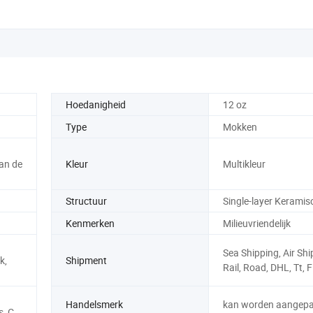
Grote C Rond
Hoedanigheid
12 oz
Type
Mokken
an de
Kleur
Multikleur
Structuur
Single-layer Kerami
Kenmerken
Milieuvriendelijk
Sea Shipping, Air Shi
k,
Shipment
Rail, Road, DHL, Tt, F
Handelsmerk
kan worden aangepa
, C