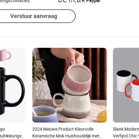
lingscondities:
L/C, T/T, D/P, Paypal
Verstuur aanvraag
ogo
2024 Nieuwe Product Kleurvolle
Slank Modern 
ltikleurige
Keramische Mok Huishoudelijk met
Verfijnd Chic 