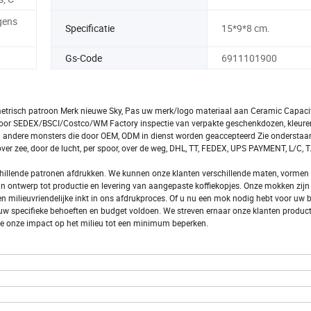
lgens
Specificatie
15*9*8 cm.
Gs-Code
6911101900
trisch patroon Merk nieuwe Sky, Pas uw merk/logo materiaal aan Ceramic Capacit
door SEDEX/BSCI/Costco/WM Factory inspectie van verpakte geschenkdozen, kleure
 andere monsters die door OEM, ODM in dienst worden geaccepteerd Zie onderstaan
er zee, door de lucht, per spoor, over de weg, DHL, TT, FEDEX, UPS PAYMENT, L/C, T
chillende patronen afdrukken. We kunnen onze klanten verschillende maten, vormen
van ontwerp tot productie en levering van aangepaste koffiekopjes. Onze mokken zi
ilieuvriendelijke inkt in ons afdrukproces. Of u nu een mok nodig hebt voor uw be
 uw specifieke behoeften en budget voldoen. We streven ernaar onze klanten produc
t we onze impact op het milieu tot een minimum beperken.