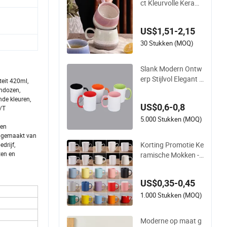
ct Kleurvolle Kerami
sche Mok Huishoud
elijk met Thee Koffie
US$1,51-2,15
Kop
30 Stukken (MOQ)
Slank Modern Ontw
erp Stijlvol Elegant V
eit 420ml,
erfijnd Chic Veelzijdi
ndozen,
g Praktisch Sublima
de kleuren,
US$0,6-0,8
/T
tie Mok
5.000 Stukken (MOQ)
 en
jn gemaakt van
Korting Promotie Ke
drijf,
ten en
ramische Mokken -
Gepersonaliseerde T
ekst, Logo - Steenw
US$0,35-0,45
are, Koffie, Duurzaa
m, C-Handvat - Wit
1.000 Stukken (MOQ)
Moderne op maat g