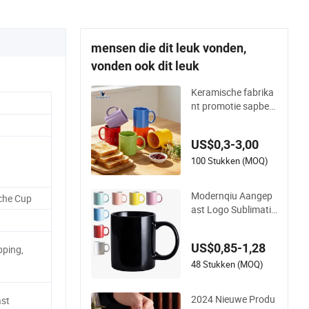
e Oor
mensen die dit leuk vonden,
vonden ook dit leuk
Keramische fabrika
nt promotie sapbek
er porselein cadeau
koffiemok klassieke
US$0,3-3,00
witte drinkkoffiemo
k op maat gemaakt
100 Stukken (MOQ)
e bedrukking kerami
sche theemok kera
Modernqiu Aangep
sche Cup
mische koffiemok
ast Logo Sublimatie
12oz/350ml Multikl
eurige Keramische
US$0,85-1,28
pping,
Koffie Melk Mok voo
r Cadeaugebruik
48 Stukken (MOQ)
2024 Nieuwe Produ
st