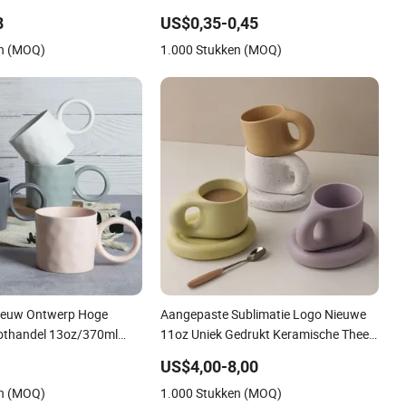
ok
Steenware, Koffie, Duurzaam, C-
8
US$0,35-0,45
Handvat - Wit
en (MOQ)
1.000 Stukken (MOQ)
ieuw Ontwerp Hoge
Aangepaste Sublimatie Logo Nieuwe
oothandel 13oz/370ml
11oz Uniek Gedrukt Keramische Thee
sch Porselein Nordic
Water Koffie Mok Beker
US$4,00-8,00
l Elegante Matte
en (MOQ)
1.000 Stukken (MOQ)
lazuur Koffiemok met