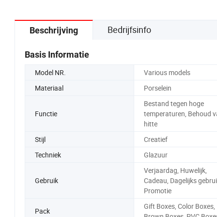
Bedrijfsinfo
Beschrijving
Basis Informatie
Model NR.
Various models
Materiaal
Porselein
Bestand tegen hoge
Functie
temperaturen, Behoud v
hitte
Stijl
Creatief
Techniek
Glazuur
Verjaardag, Huwelijk,
Gebruik
Cadeau, Dagelijks gebrui
Promotie
Gift Boxes, Color Boxes,
Pack
Brown Boxes, PVC Boxes