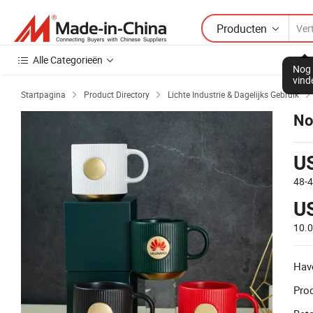
Producten
Alle Categorieën
Nog 
vind
Startpagina
Product Directory
Lichte Industrie & Dagelijks Gebruik


No
U
48-
U
10.
Hav
Prod