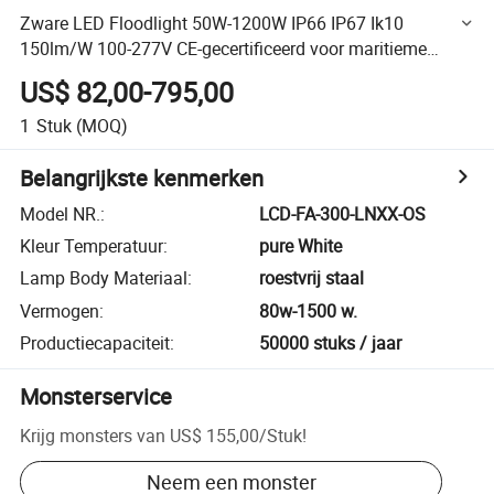
Zware LED Floodlight 50W-1200W IP66 IP67 Ik10
150lm/W 100-277V CE-gecertificeerd voor maritieme
havens, industriële locaties, beveiliging en verlichting van
US$ 82,00-795,00
gebouwen
1
Stuk
(MOQ)
Belangrijkste kenmerken
Model NR.
:
LCD-FA-300-LNXX-OS
Kleur Temperatuur
:
pure White
Lamp Body Materiaal
:
roestvrij staal
Vermogen
:
80w-1500 w.
Productiecapaciteit
:
50000 stuks / jaar
Monsterservice
Krijg monsters van
US$ 155,00
/
Stuk
!
Neem een monster