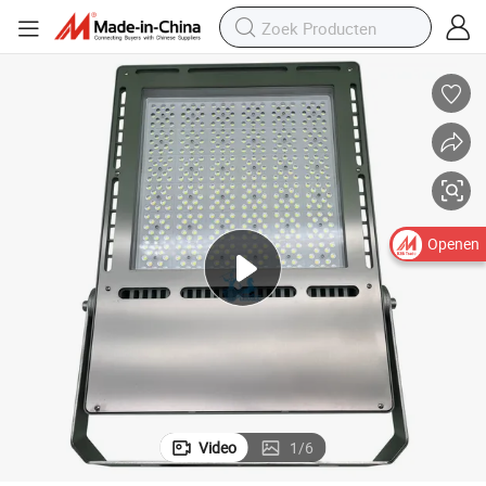
Openen
Video
1
/
6