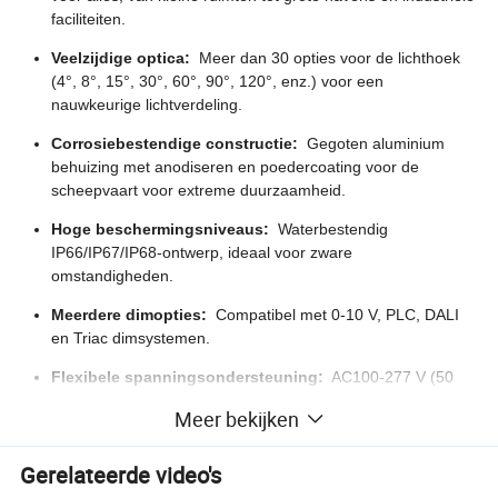
faciliteiten.
Veelzijdige optica:
Meer dan 30 opties voor de lichthoek
(4°, 8°, 15°, 30°, 60°, 90°, 120°, enz.) voor een
nauwkeurige lichtverdeling.
Corrosiebestendige constructie:
Gegoten aluminium
behuizing met anodiseren en poedercoating voor de
scheepvaart voor extreme duurzaamheid.
Hoge beschermingsniveaus:
Waterbestendig
IP66/IP67/IP68-ontwerp, ideaal voor zware
omstandigheden.
Meerdere dimopties:
Compatibel met 0-10 V, PLC, DALI
en Triac dimsystemen.
Flexibele spanningsondersteuning:
AC100-277 V (50
Hz) of 18 V/20 V/24 V/32 V DC-ingang voor veelzijdige
Meer bekijken
toepassingen.
Premium LED-chips:
Uitgerust met Cree, Luxeon of
Gerelateerde video's
Bridgelux SMD3030/5050 LED's voor een hoge efficiëntie en