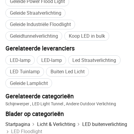
Geleide Power Flood Light
waardoor het een perfecte keuze is voor hoogwaardige
verlichtingsprojecten wereldwijd.
Geleide Straatverlichting
Geleide Industriële Floodlight
Geleidtunnelverlichting
Koop LED in bulk
Gerelateerde leveranciers
LED-lamp
LED-lamp
Led Straatverlichting
LED Tuinlamp
Buiten Led Licht
Geleide Lamplicht
Gerelateerde categorieën
Smalle straalhoek zoeklicht van 7-8 graden Flat marine
Schijnwerper
,
LED Light Tunnel
,
Andere Outdoor Verlichting
grade 80W 100W 150 W Cree -chip SMD505 IP66 IP67 LED-
Blader op categorieën
schijnwerper
Startpagina
Licht & Verlichting
LED buitenverlichting
Symmetrische straal 7-8 graden + ovale straalhoek zoeklicht
LED Floodlight
gebied Platte IP67 LED-schijnwerper 80 W 100 W 150 W tot 140