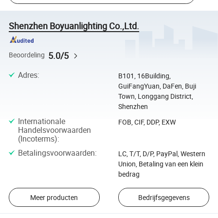
Shenzhen Boyuanlighting Co.,Ltd.
5.0/5
Beoordeling
Adres
:
B101, 16Building,
GuiFangYuan, DaFen, Buji
Town, Longgang District,
Shenzhen
Internationale
FOB, CIF, DDP, EXW
Handelsvoorwaarden
(Incoterms)
:
Betalingsvoorwaarden
:
LC, T/T, D/P, PayPal, Western
Union, Betaling van een klein
bedrag
Meer producten
Bedrijfsgegevens