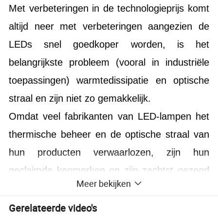
Met verbeteringen in de technologieprijs komt
altijd neer met verbeteringen aangezien de
LEDs snel goedkoper worden, is het
belangrijkste probleem (vooral in industriële
toepassingen) warmtedissipatie en optische
straal en zijn niet zo gemakkelijk.
Omdat veel fabrikanten van LED-lampen het
thermische beheer en de optische straal van
hun producten verwaarlozen, zijn hun
geclaimde kenmerken op zijn zachtst gezegd
Meer bekijken
onbetrouwbaar. Veel armaturen die u zult
vinden falen ruim voor de fabrikant verklaarde
Gerelateerde video's