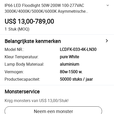
IP66 LED Floodlight 50W-200W 100-277VAC
3000K/4000K/5000K/6000K Asymmetrische
Stralingshoek voor Buiten Billboard, Gevel en
US$ 13,00-789,00
Architectonische Commerciële Verlichting
1
Stuk
(MOQ)
Belangrijkste kenmerken
Model NR.
:
LCDFK-033-4K-LN30
Kleur Temperatuur
:
pure White
Lamp Body Materiaal
:
aluminium
Vermogen
:
80w-1500 w.
Productiecapaciteit
:
50000 stuks / jaar
Monsterservice
Krijg monsters van
US$ 13,00
/
Stuk
!
Neem een monster