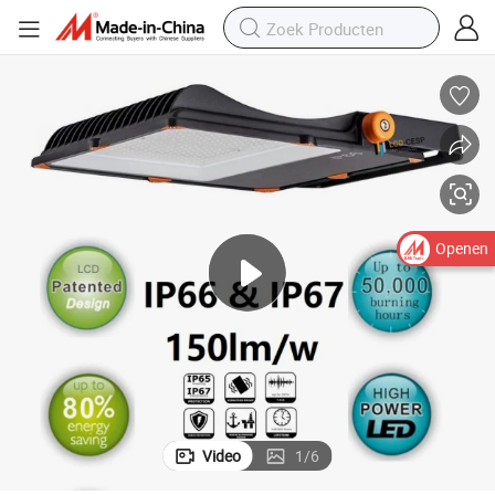
Openen
Video
1
/
6