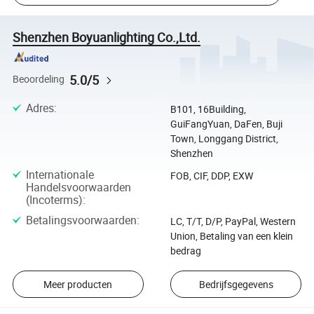
Shenzhen Boyuanlighting Co.,Ltd.
5.0/5
Beoordeling
Adres
:
B101, 16Building,
GuiFangYuan, DaFen, Buji
Town, Longgang District,
Shenzhen
Internationale
FOB, CIF, DDP, EXW
Handelsvoorwaarden
(Incoterms)
:
Betalingsvoorwaarden
:
LC, T/T, D/P, PayPal, Western
Union, Betaling van een klein
bedrag
Meer producten
Bedrijfsgegevens