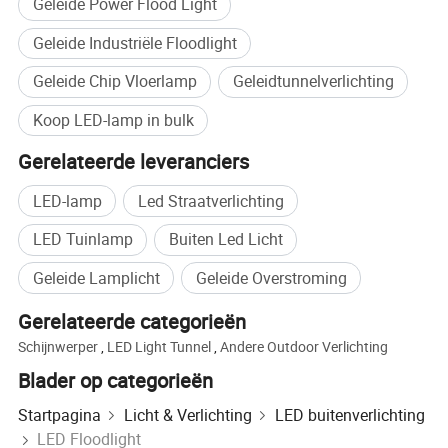
Geleide Power Flood Light
Geleide Industriële Floodlight
Hier kunt u zien hoe onze overstromingsvlucht
Geleide Chip Vloerlamp
Geleidtunnelverlichting
is ontworpen om zelfs de meest extreme
Koop LED-lamp in bulk
industriële omgevingen te weerstaan en het
thermische management heeft een
Gerelateerde leveranciers
overstromingslicht gecreëerd voor de
LED-lamp
Led Straatverlichting
veeleisende behoeften van de meeste
LED Tuinlamp
Buiten Led Licht
omgevingen.
Geleide Lamplicht
Geleide Overstroming
Gerelateerde categorieën
Schijnwerper
,
LED Light Tunnel
,
Andere Outdoor Verlichting
Blader op categorieën
Startpagina
Licht & Verlichting
LED buitenverlichting
LED Floodlight