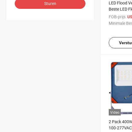
LED Flood Ve
Sturen
Beste LED Fl
Parkeren, P
FOB-prijs:
US
Wegverlicht
Minimale Bes
Verlichting 
AC 6500K LE
Verstu
Video
2 Pack 400W 
100-277VAC,