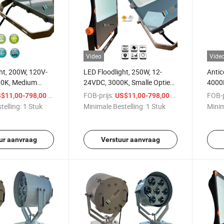
Video
Vide
ht, 200W, 120V-
LED Floodlight, 250W, 12-
Antic
00K, Medium
24VDC, 3000K, Smalle Optiek,
4000
e Optiek, IP66,
10deg, IP67, Buitenzoeklicht
Verli
/ Stuk
FOB-prijs:
/ Stuk
FOB-p
$11,00-798,00
US$11,00-798,00
Bootverlichting
Verlichting
IP68 
telling:
1 Stuk
Minimale Bestelling:
1 Stuk
Minim
Marin
Skyb
Xeno
ur aanvraag
Verstuur aanvraag