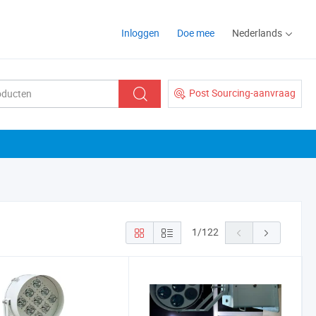
Inloggen
Doe mee
Nederlands
Post Sourcing-aanvraag
1
/
122