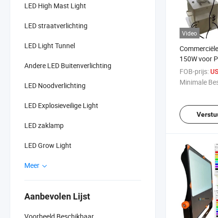
LED High Mast Light
LED straatverlichting
Video
LED Light Tunnel
Commerciële
150W voor P
Andere LED Buitenverlichting
Werkboten en
FOB-prijs:
US
Minimale Bes
LED Noodverlichting
LED Explosieveilige Light
Verstu
LED zaklamp
LED Grow Light
Meer
Aanbevolen Lijst
Voorbeeld Beschikbaar