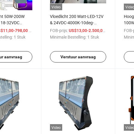
Video
Vide
ght 50W-200W
Vloedlicht 200 Watt-LED-12V
Hoog 
 18-32VDC
& 24VDC-4000K-10deg-
100W
m Optiek IP66
Spotlight Verlichting Marine
Stral
/ Stuk
FOB-prijs:
/ Stuk
FOB-p
$11,00-798,00
US$13,00-2.500,00
W 1-10V Dimbaar
Zoeklicht
Pijp 
telling:
1 Stuk
Minimale Bestelling:
1 Stuk
Minim
adions,
Year 
 en Maritieme
Haven
ur aanvraag
Verstuur aanvraag
Video
Vide