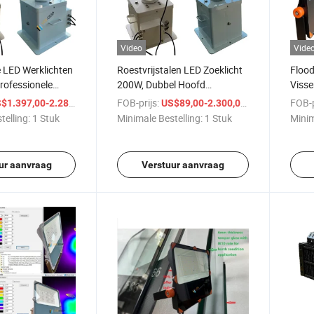
Video
Vide
 LED Werklichten
Roestvrijstalen LED Zoeklicht
Flood
rofessionele
200W, Dubbel Hoofd
Visse
 Vissersvloten
Bootlamp, 24VDC, Marine
12-24
/ Stuk
FOB-prijs:
/ Stuk
FOB-p
$1.397,00-2.281,00
US$89,00-2.300,00
Spotlight
Light
telling:
1 Stuk
Minimale Bestelling:
1 Stuk
Minim
ur aanvraag
Verstuur aanvraag