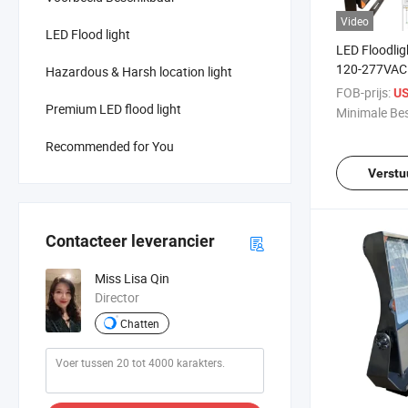
Video
LED Flood light
LED Floodli
120-277VAC
Hazardous & Harsh location light
5000K Mediu
FOB-prijs:
US
Ik08 160lm/
Premium LED flood light
Minimale Bes
voor Sportst
Tennisbanen
Recommended for You
Verlichting
Verstu
Contacteer leverancier
Miss Lisa Qin
Director
Chatten