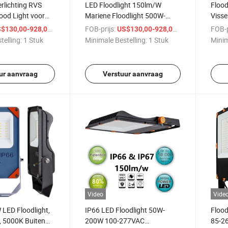
rlichting RVS
LED Floodlight 150lm/W
Flood
ood Light voor
Mariene Floodlight 500W-
Visse
aal Gemonteerd &
1500W RGBW Verlichting
24VDC
/ Stuk
FOB-prijs:
/ Stuk
FOB-p
$130,00-928,00
US$130,00-928,00
ing EU Duurzame
Zoekl
telling:
1 Stuk
Minimale Bestelling:
1 Stuk
Minim
- 500W 100-277V
D Floodlight
ur aanvraag
Verstuur aanvraag
Video
Vide
LED Floodlight,
IP66 LED Floodlight 50W-
Flood
 5000K Buiten
200W 100-277VAC
85-2