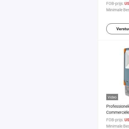
Werkverlicht
FOB-prijs:
US
Spotlight
Minimale Bes
Verstu
Video
Professionel
Commerciële
50W Waterdic
FOB-prijs:
US
Verlichting 
Minimale Bes