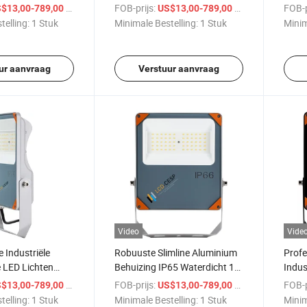
ing, Commerciële
3000K/4000K/5000K/6000K
Optic
/ Stuk
FOB-prijs:
/ Stuk
FOB-p
$13,00-789,00
US$13,00-789,00
Asymmetrische Stralingshoek
Marie
telling:
1 Stuk
Minimale Bestelling:
1 Stuk
Minim
voor Buiten Billboard, Gevel en
Architectonische Commerciële
Verlichting
ur aanvraag
Verstuur aanvraag
Video
Vide
e Industriële
Robuuste Slimline Aluminium
Profe
 LED Lichten
Behuizing IP65 Waterdicht 10-
Indus
ht IP66 Koel Wit
30 Volt LED Floodlight 50W
Overs
/ Stuk
FOB-prijs:
/ Stuk
FOB-p
$13,00-789,00
US$13,00-789,00
5000K Tuin
Water
telling:
1 Stuk
Minimale Bestelling:
1 Stuk
Minim