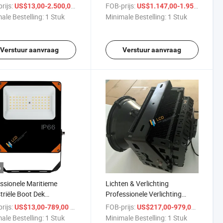
, IP66, Commerciële
rijs:
/ Stuk
FOB-prijs:
/ St
US$13,00-2.500,00
US$1.147,00-1.959,00
ne Floodverlichting
ale Bestelling:
1 Stuk
Minimale Bestelling:
1 Stuk
Verstuur aanvraag
Verstuur aanvraag
o
ssionele Maritieme
Lichten & Verlichting
triële Boot Dek
Professionele Verlichting
tromingslichten 50 Watt
Commerciële LED Flood
rijs:
/ Stuk
FOB-prijs:
/ Stuk
US$13,00-789,00
US$217,00-979,00
dicht IP67 Brede
Lights 800W 1000W 60deg
ale Bestelling:
1 Stuk
Minimale Bestelling:
1 Stuk