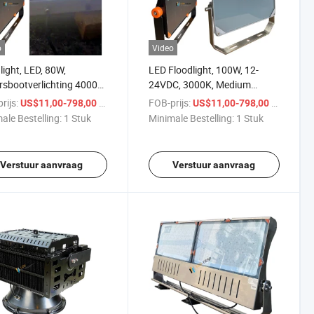
o
Video
light, LED, 80W,
LED Floodlight, 100W, 12-
rsbootverlichting 4000K,
24VDC, 3000K, Medium
VDC, 20 graden, Marine
Asymmetrische Optiek, IP66,
rijs:
/ Stuk
FOB-prijs:
/ Stuk
US$11,00-798,00
US$11,00-798,00
Verlichting voor Vissersboten
ale Bestelling:
1 Stuk
Minimale Bestelling:
1 Stuk
Verstuur aanvraag
Verstuur aanvraag