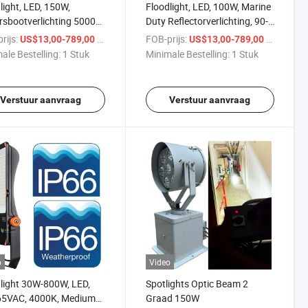
light, LED, 150W,
Floodlight, LED, 100W, Marine
rsbootverlichting 5000K,
Duty Reflectorverlichting, 90-
, 8 Graad, Marine
305VAC, 90 graden, dimbaar
rijs:
/ Stuk
FOB-prijs:
/ Stuk
US$13,00-789,00
US$13,00-789,00
icht
licht
ale Bestelling:
1 Stuk
Minimale Bestelling:
1 Stuk
Verstuur aanvraag
Verstuur aanvraag
o
Video
light 30W-800W, LED,
Spotlights Optic Beam 2
65VAC, 4000K, Medium
Graad 150W