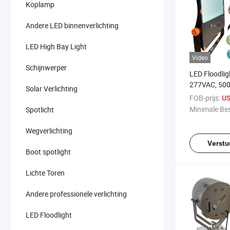
Koplamp
Andere LED binnenverlichting
LED High Bay Light
Video
Schijnwerper
LED Floodlig
277VAC, 50
Solar Verlichting
Asymmetrisch
FOB-prijs:
US
Commerciële 
Minimale Bes
Spotlicht
Wegverlichting
Verstu
Boot spotlight
Lichte Toren
Andere professionele verlichting
LED Floodlight