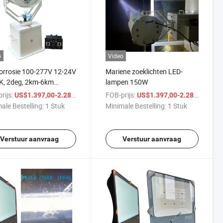
o
Video
orrosie 100-277V 12-24V
Mariene zoeklichten LED-
K, 2deg, 2km-6km
lampen 150W
chting, Waterdicht IP67
rijs:
/ Stuk
FOB-prijs:
/ St
US$1.397,00-2.281,00
US$1.397,00-2.281,00
IP69K LED Zoeklicht
ale Bestelling:
1 Stuk
Minimale Bestelling:
1 Stuk
e Boot Vaartuig
eam 150W Equivalent
n 1000W
Verstuur aanvraag
Verstuur aanvraag