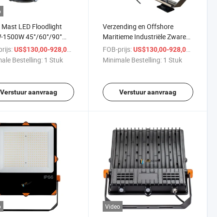
o
Mast LED Floodlight
Verzending en Offshore
-1500W 45°/60°/90°
Maritieme Industriële Zware
ingshoek met Koperen
Floodverlichting 500W
rijs:
/ Stuk
FOB-prijs:
/ Stuk
US$130,00-928,00
US$130,00-928,00
Warmteafvoer UGR<19 5-
Buitenshuis Verlichting IP66
ale Bestelling:
1 Stuk
Minimale Bestelling:
1 Stuk
Garantie voor Stadion,
Project Floodlight 150lm/W
 en Buitenverlichting
Hoge Vermogen LED
Floodlight CCT 13000K
Verstuur aanvraag
Verstuur aanvraag
o
Video