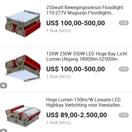
250watt Bewegingssensor Floodlight
110-277V Magazijn Floodlights
Waterdicht IP65
US$
100,00
-
500,00
FOB
1 Stuk
(MOQ)
120W 250W 350W LED Hoge Bay Licht
Lumen Uitgang 18000lm-52500lm
Werkplek Industriële Flood Lights 100-
US$
100,00
-
500,00
277V 50/60Hz VK
FOB
1 Stuk
(MOQ)
Hoge Lumen 150lm/W Lineaire LED
Highbay Verlichting voor Veestallen
Vloedverlichting RVS Constructie
US$
89,00
-
2.500,00
Frame 220V 50Hz VK
FOB
1 Stuk
(MOQ)