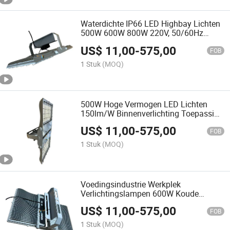
Waterdichte IP66 LED Highbay Lichten
500W 600W 800W 220V, 50/60Hz
(roestvrij staal)
US$
11,00
-
575,00
FOB
1 Stuk
(MOQ)
500W Hoge Vermogen LED Lichten
150lm/W Binnenverlichting Toepassing
Hoge Bay Floodlight IP69K
US$
11,00
-
575,00
Schoonmaak Waterdicht IP67 voor
FOB
Voedselverwerking Verlichting
1 Stuk
(MOQ)
Voedingsindustrie Werkplek
Verlichtingslampen 600W Koude
Opslag LED Hoge Bay Licht 6500K voor
US$
11,00
-
575,00
Veiligheid
FOB
1 Stuk
(MOQ)