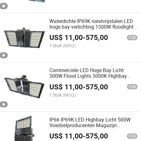
Waterdichte IP69K roestvrijstalen LED
hoge bay verlichting 1500W floodlights
hoge bay
US$
11,00
-
575,00
FOB
1 Stuk
(MOQ)
Commerciële LED Hoge Bay Licht
500W Flood Lights 5000K Highbay
(IP69K)
US$
11,00
-
575,00
FOB
1 Stuk
(MOQ)
IP66 IP69K LED Highbay Licht 500W
Voedselproducenten Magazijn
Industrieel Binnen Buiten Flood Lights
US$
11,00
-
575,00
100-277V 75000 Lumen
FOB