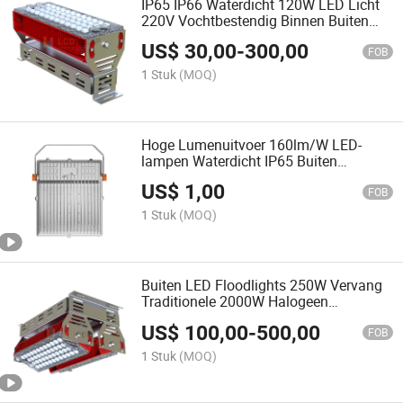
IP65 IP66 Waterdicht 120W LED Licht
220V Vochtbestendig Binnen Buiten
5000K Melkvee Stallen LED Flood Light
US$
30,00
-
300,00
150lm/W Dali of Bewegingssensor 1-
FOB
10V Dimbaar
1 Stuk
(MOQ)
Hoge Lumenuitvoer 160lm/W LED-
lampen Waterdicht IP65 Buiten
Floodlight 220V 6500K Werklampen
US$
1,00
100W 5 Jaar Garantie voor Industriële
FOB
Verlichtingsoplossing
1 Stuk
(MOQ)
Buiten LED Floodlights 250W Vervang
Traditionele 2000W Halogeen
Floodlights Lumen Efficiëntie 145lm/W
US$
100,00
-
500,00
Floodlight
FOB
1 Stuk
(MOQ)