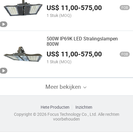
150lm/W Koude Opslag Werk
US$
11,00
-
575,00
Floodlight (koud licht 6500K)
FOB
1 Stuk
(MOQ)
500W IP69K LED Stralingslampen
800W
US$
11,00
-
575,00
FOB
1 Stuk
(MOQ)
Meer bekijken
Hete Producten
Inzichten
Copyright © 2026 Focus Technology Co., Ltd. Alle rechten
voorbehouden