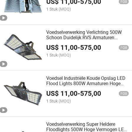
US$
11,00
-
575,00
IP69K 220V Nz RVS Sst316 Constructie
FOB
1 Stuk
(MOQ)
Voedselverwerking Verlichting 500W
Schoon Duidelijk RVS Armaturen
Waterdicht IP67 IP69K Hoge Bay Licht
US$
11,00
-
575,00
150lm/W LED Floodlight voor
FOB
Veiligheid
1 Stuk
(MOQ)
Voedsel Industriële Koude Opslag LED
Flood Lights 800W Armaturen Hoge
Bay Licht IP69K (roestvrij staal)
US$
11,00
-
575,00
FOB
1 Stuk
(MOQ)
Voedselverwerking Super Heldere
Floodlights 500W Hoge Vermogen LED