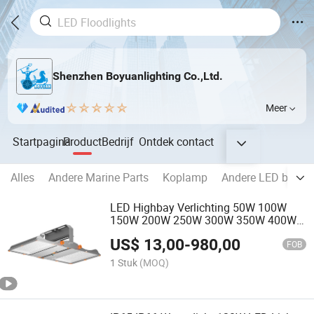
Shenzhen Boyuanlighting Co.,Ltd.
Meer
Startpagina
Product
Bedrijf
Ontdek
contact
Alles
Andere Marine Parts
Koplamp
Andere LED binnen
LED Highbay Verlichting 50W 100W
150W 200W 250W 300W 350W 400W
450W 500W
US$
13,00
-
980,00
FOB
1 Stuk
(MOQ)