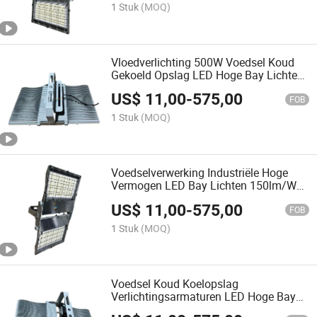
1 Stuk
(MOQ)
Vloedverlichting 500W Voedsel Koud
Gekoeld Opslag LED Hoge Bay Lichten
150lm/W IP69K Waterdicht IP69K RVS
US$
11,00
-
575,00
Constructie 5000K Hoge Lumen 75,
FOB
000lm
1 Stuk
(MOQ)
Voedselverwerking Industriële Hoge
Vermogen LED Bay Lichten 150lm/W
Highbay Licht 500W 220V 50/60Hz
US$
11,00
-
575,00
FOB
1 Stuk
(MOQ)
Voedsel Koud Koelopslag
Verlichtingsarmaturen LED Hoge Bay
Lichten 30000 Lumen Floodlight 200W