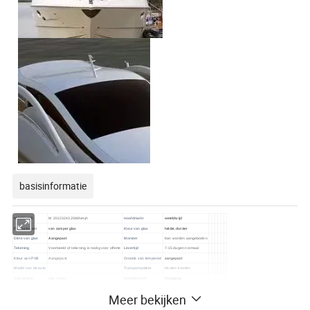
basisinformatie
wereldwijd
MODELNR.
M 201232432086hetyh
Hoofdmarkt
van camper glas
helder, donker
Productnaam
Kleur van glas
Aangepast
Dikte van glas
Monster
Kan worden aangeboden
Tekening
Voorbeeld of tekening is nodig voor offerte
Levertijd
7-15 dagen normaal
aangepast
Kleur van PVB
Aangepast
Grootte van tempered
Model van de auto
Transportpakket
Houten krenten
Yonggang
Specificatie
Alle maten
Handelsmerk
Oorsprong
Linyi, Shandong, China
Productiecapaciteit
5000 stuks/dag
Meer bekijken