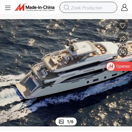
Openen
1
/
6