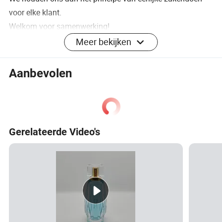
voor elke klant.
Welkom voor samenwerking!
Meer bekijken
waarom zou u niet van andere leveranciers bij ons kopen?
3 minuten voor u ontworpen.
Aanbevolen
24 uur online service.
7 dagen voorraadmonsters/15 dagen monster met
aangepast printen.
35 dagen doorlooptijd .
Gerelateerde Video's
Meer dan 10 jaar professionele cosmetische
verpakkingsfabriek.
Factory outlets, beste prijs en beste service.
Eén station voor cosmetische verpakkingen.
wie zijn wij?
We zijn gevestigd in Zhejiang, China, begin 2014,verkopen
aan binnenlandse markt(70.00%),Oceanië(8.00%),Midden-