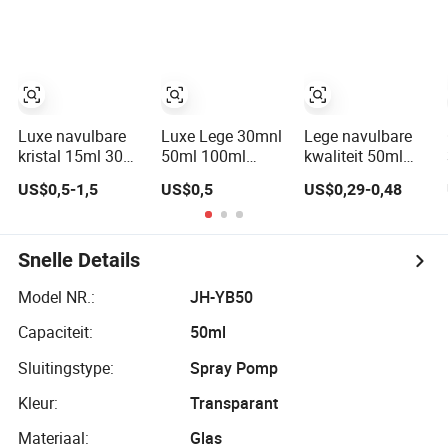
Glazen
Aangepaste
merkpresentatie
Parfumfles voor
Paarse
Parfumverpakking
Luxe navulbare
Luxe Lege 30mnl
Lege navulbare
kristal 15ml 30ml
50ml 100ml
kwaliteit 50ml
50ml glazen
Betrouwbare
100ml mist spray
US$0,5-1,5
US$0,5
US$0,29-0,48
container
Opslag Parfum
dop op maat
parfumfles
Glazen Fles met
unieke luxe
cosmetische
Luchtdichte
glazen
flessen
Deksel
parfumfles met
Snelle Details
doos
Model NR.:
JH-YB50
Capaciteit:
50ml
Sluitingstype:
Spray Pomp
Kleur:
Transparant
Materiaal:
Glas