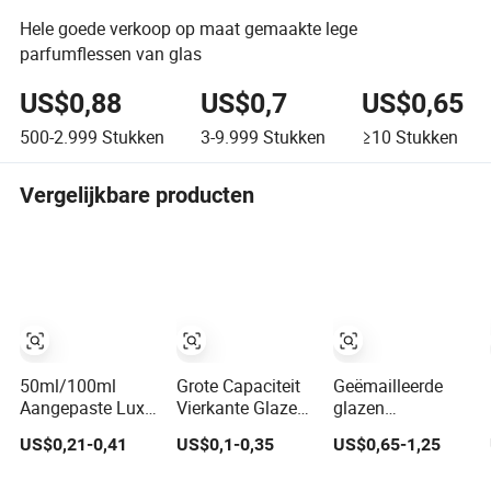
Hele goede verkoop op maat gemaakte lege
parfumflessen van glas
US$0,88
US$0,7
US$0,65
500-2.999
Stukken
3-9.999
Stukken
≥10
Stukken
Vergelijkbare producten
50ml/100ml
Grote Capaciteit
Geëmailleerde
Aangepaste Luxe
Vierkante Glazen
glazen
Cosmetische
Parfumfles
parfumfles met
US$0,21-0,41
US$0,1-0,35
US$0,65-1,25
Frosted Blauwe
Groothandel
aluminium dop
Spray Lege
Gouden Dop Luxe
voor premium