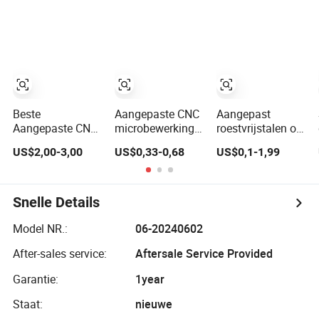
metaalstempeldelen
Spoorweglocomotieven
3 4 5 As Lassen
Reserve
ODM Draaien
Aangepaste
Frezen Fabricage
Onderdelen
Precisie
Metaalplaat
Machineonderdeel
Beste
Aangepaste CNC
Aangepast
Aangepaste CNC-
microbewerking
roestvrijstalen op
bewerkingsonderdelen,
draaien frezen
maat CNC-
US$2,00-3,00
US$0,33-0,68
US$0,1-1,99
Auto-onderdelen
metalen auto
bewerkingsonderdee
motoronderdelen
voor kunststof
spuitgietmatrijzen
Snelle Details
Model NR.:
06-20240602
After-sales service:
Aftersale Service Provided
Garantie:
1year
Staat:
nieuwe