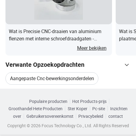
6) Continue upgrades van apparatuur en processen, zodat
we de curve voor blijven.
7) flexibiliteit om kleine hoeveelheden orders te verwerken,
rekening te kunnen brengen met diverse behoeften van
Wat is Precisie CNC-draaien van aluminium
Wat is 
klanten.
flenzen met interne schroefdraadgaten -
plaatme
Aangepaste bewerkte onderdelen
accesso
Meer bekijken
Verwante Opzoekopdrachten
Aangepaste Cnc-bewerkingsonderdelen
Gerelateerde categorieën
CNC-bewerkingsmachineonderdelen
Populaire producten
Hot Products-prijs
Blader door Categorieën
Groothandel Hete Producten
Ster Koper
Pc-site
Inzichten
Cnc Op Maat Gemaakte Onderdelen
over
Gebruikersovereenkomst
Privacybeleid
contact
Copyright © 2026 Focus Technology Co., Ltd. All Rights Reserved
Precisie Cnc Bewerkingsonderdelen Fabrikant