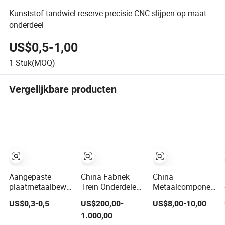
Kunststof tandwiel reserve precisie CNC slijpen op maat
onderdeel
US$0,5-1,00
1
Stuk(MOQ)
Vergelijkbare producten
Aangepaste
China Fabriek
China
plaatmetaalbewerkingdiensten
Trein Onderdelen
Metaalcomponente
koper roestvrij
& Accessoires
Hoge Kwaliteit
US$0,3-0,5
US$200,00-
US$8,00-10,00
staal aluminium
CKD9a CKD9c
OEM Aangepaste
1.000,00
dieptrekken OEM
CKD6e
Hoge Druk Staal