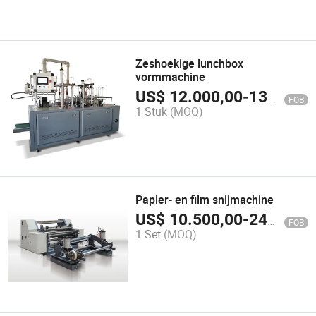
Zeshoekige lunchbox
vormmachine
US$
12.000,00
-
13.000,00
FOB
1 Stuk
(MOQ)
Papier- en film snijmachine
US$
10.500,00
-
24.000,00
FOB
1 Set
(MOQ)