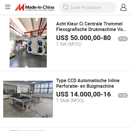
Acht Kleur Ci Centrale Trommel
Flexografische Drukmachine Voor
PE BOPP HDPE en Papierproduct
US$
50.000,00
-
80.000,00
FOB
1 Set
(MOQ)
Type CCD Automatische Inline
Perforatie- en Buigmachine
US$
14.000,00
-
16.000,00
FOB
1 Stuk
(MOQ)