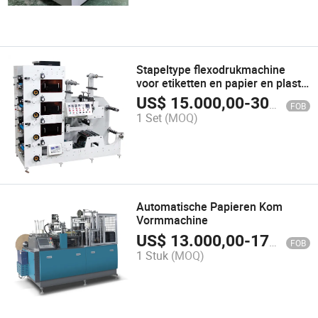
Stapeltype flexodrukmachine
voor etiketten en papier en plastic
folie drukwerk met
US$
15.000,00
-
30.000,00
FOB
multifunctioneel gebruik
1 Set
(MOQ)
Automatische Papieren Kom
Vormmachine
US$
13.000,00
-
17.000,00
FOB
1 Stuk
(MOQ)