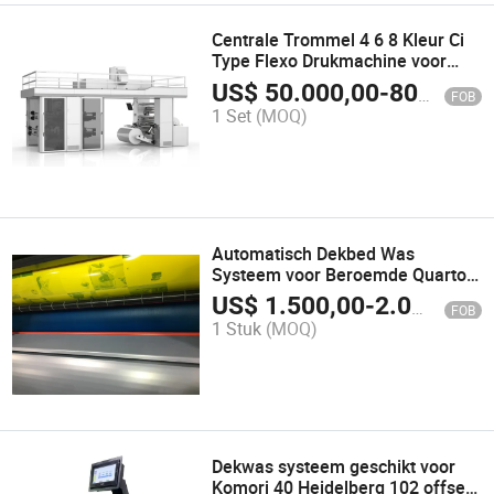
Centrale Trommel 4 6 8 Kleur Ci
Type Flexo Drukmachine voor
Plastic Film en Papier
US$
50.000,00
-
80.000,00
FOB
1 Set
(MOQ)
Automatisch Dekbed Was
Systeem voor Beroemde Quarto
Folio Offset Drukmachine
US$
1.500,00
-
2.000,00
FOB
1 Stuk
(MOQ)
Dekwas systeem geschikt voor
Komori 40 Heidelberg 102 offset