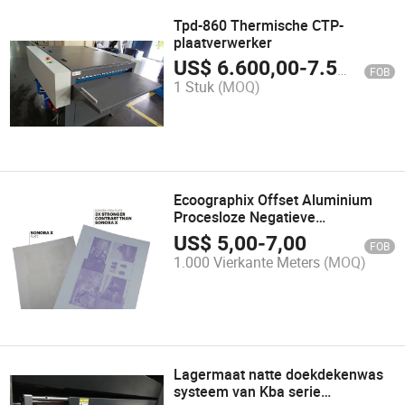
Tpd-860 Thermische CTP-
plaatverwerker
US$
6.600,00
-
7.500,00
FOB
1 Stuk
(MOQ)
Ecoographix Offset Aluminium
Procesloze Negatieve
Thermische CTP Drukplaat
US$
5,00
-
7,00
FOB
1.000 Vierkante Meters
(MOQ)
Lagermaat natte doekdekenwas
systeem van Kba serie