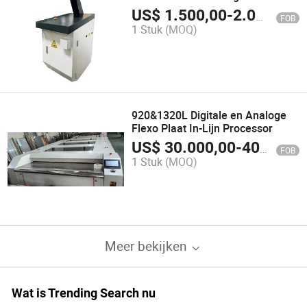
drukmachine
US$
1.500,00
-
2.000,00
FOB
1 Stuk
(MOQ)
920&1320L Digitale en Analoge
Flexo Plaat In-Lijn Processor
US$
30.000,00
-
40.000,00
FOB
1 Stuk
(MOQ)
Meer bekijken
Wat is Trending Search nu