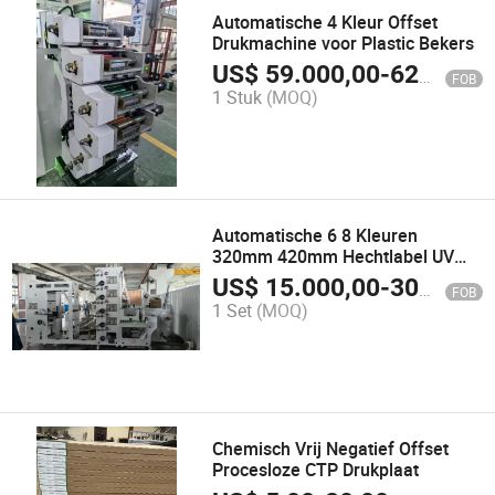
Automatische 4 Kleur Offset
Drukmachine voor Plastic Bekers
US$
59.000,00
-
62.000,00
FOB
1 Stuk
(MOQ)
Automatische 6 8 Kleuren
320mm 420mm Hechtlabel UV
Flexo Drukmachine
US$
15.000,00
-
30.000,00
FOB
1 Set
(MOQ)
Chemisch Vrij Negatief Offset
Procesloze CTP Drukplaat