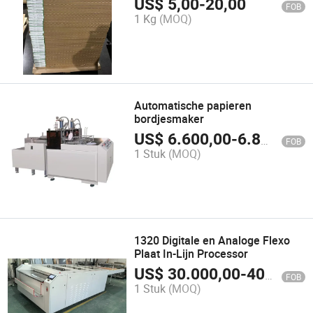
US$
5,00
-
20,00
FOB
1 Kg
(MOQ)
Automatische papieren
bordjesmaker
US$
6.600,00
-
6.800,00
FOB
1 Stuk
(MOQ)
1320 Digitale en Analoge Flexo
Plaat In-Lijn Processor
US$
30.000,00
-
40.000,00
FOB
1 Stuk
(MOQ)