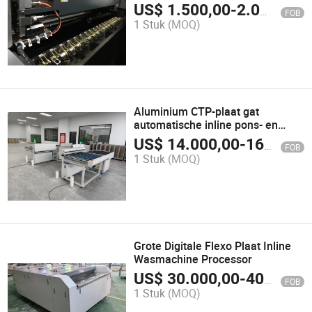
offsetdrukker
US$
1.500,00
-
2.000,00
FOB
1 Stuk
(MOQ)
Aluminium CTP-plaat gat
automatische inline pons- en
buigmachine
US$
14.000,00
-
16.000,00
FOB
1 Stuk
(MOQ)
Grote Digitale Flexo Plaat Inline
Wasmachine Processor
US$
30.000,00
-
40.000,00
FOB
1 Stuk
(MOQ)