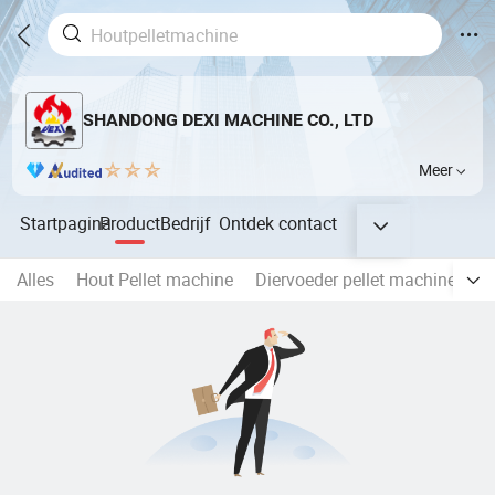
SHANDONG DEXI MACHINE CO., LTD
Meer
Startpagina
Product
Bedrijf
Ontdek
contact
Alles
Hout Pellet machine
Diervoeder pellet machine
H