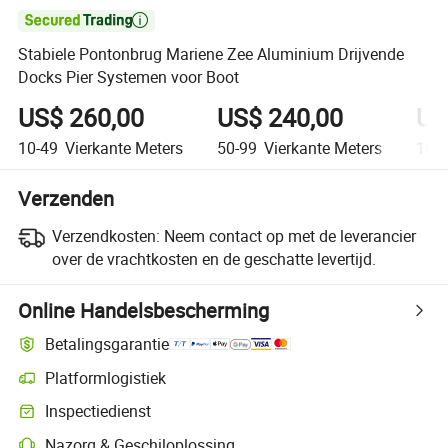

Stabiele Pontonbrug Mariene Zee Aluminium Drijvende
Docks Pier Systemen voor Boot
US$ 260,00
US$ 240,00
US
10-49
Vierkante Meters
50-99
Vierkante Meters
100
Verzenden
Verzendkosten:
Neem contact op met de leverancier
over de vrachtkosten en de geschatte levertijd.
Online Handelsbescherming
Betalingsgarantie
Platformlogistiek
Duidelijker zendingtracking met platformondersteunde logistiek
Inspectiedienst
Optionele pre-shipment inspectie voor kwaliteits- en kwantiteitscontro
Nazorg & Geschiloplossing