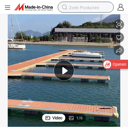
men voor Boot
Stabiele Pontonbrug Mariene Zee Aluminium Drijvende Docks Pier Syste
Openen
Video
1
/
6