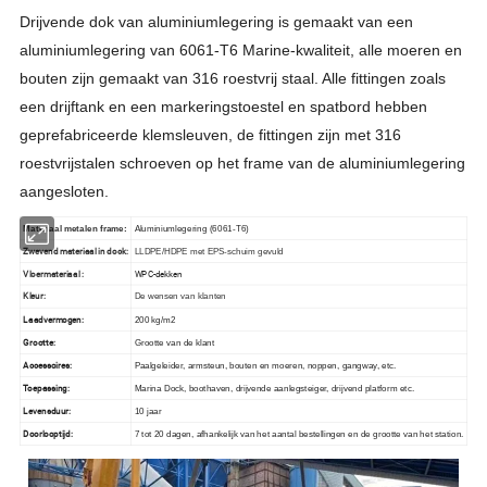
Drijvende dok van aluminiumlegering is gemaakt van een
aluminiumlegering van 6061-T6 Marine-kwaliteit, alle moeren en
bouten zijn gemaakt van 316 roestvrij staal. Alle fittingen zoals
een drijftank en een markeringstoestel en spatbord hebben
geprefabriceerde klemsleuven, de fittingen zijn met 316
roestvrijstalen schroeven op het frame van de aluminiumlegering
aangesloten.
Materiaal metalen frame
:
Aluminiumlegering (6061-T6)
Zwevend materiaal in dock:
LLDPE/HDPE met EPS-schuim gevuld
Vloermateriaal :
WPC-dekken
Kleur:
De wensen van klanten
Laadvermogen:
200 kg
/m2
Grootte:
Grootte van de klant
Accessoires:
Paalgeleider, armsteun, bouten en moeren, noppen, gangway, etc.
Toepassing:
Marina Dock, boothaven, drijvende aanlegsteiger, drijvend platform etc.
Levensduur:
10 jaar
Doorlooptijd:
7 tot 20 dagen, afhankelijk van het aantal bestellingen en de grootte van het station.