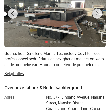
Guangzhou Dengfeng Marine Technology Co., Ltd. is een
professioneel bedrijf dat zich bezighoudt met het ontwerp
en de productie van Marina-producten, de producten die
worden behandeld zijn een aluminiumlegering Marina-
Bekijk alles
pontoon, een aluminiumlegering Marina-gangway, een
boei, een drijftank en aanverwante producten. Als
professioneel bedrijf in de jachthaven bieden we een 'one-
Over onze fabriek & Bedrijfsachtergrond
stop'-service aan voor het bouwen van een jachthaven,
Adres
No. 377, Jingang Avenue, Nansha
inclusief R&D-engineering, ontwerp, productie, verkoop,
Street, Nansha District,
constructie en onderhoud. We hebben een professioneel
Guangzhou, Guangdong, China
team met meer dan 15 jaar ervaring, een rijke ervaring en