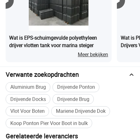
Customer First' om vertrouwen en een verantwoordelijke
interpersoonlijke relatie op te bouwen met de kernwaarden
van het bedrijf, om klanten een professionelere, perfecte
service voor de verkoop en na de verkoop te bieden, en
onze partners om een briljante toekomst te creëren.
Wat is EPS-schuimgevulde polyethyleen
Wat is P
drijver vlotten tank voor marina steiger
Drijvers
Schuimg
Meer bekijken
Verwante zoekopdrachten
Aluminium Brug
Drijvende Ponton
Drijvende Docks
Drijvende Brug
Vlot Voor Boten
Mariene Drijvende Dok
Koop Ponton Pier Voor Boot in bulk
Gerelateerde leveranciers