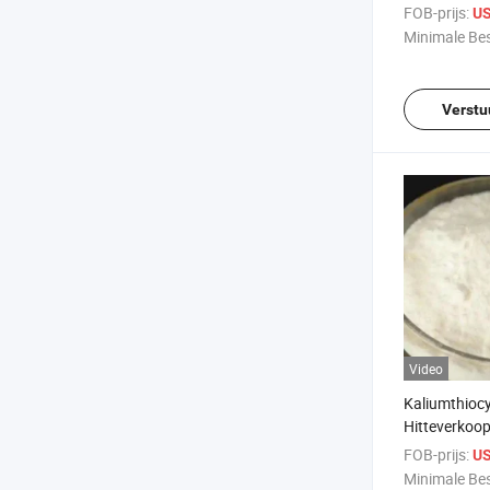
8061-52-7
FOB-prijs:
US
Minimale Bes
Verstu
Video
Kaliumthioc
Hitteverkoo
Kaliumthioc
FOB-prijs:
US
20-0
Minimale Bes