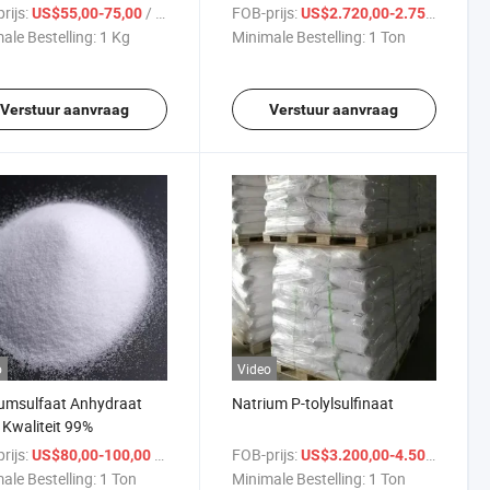
P-
rijs:
/ Kg
FOB-prijs:
/ To
US$55,00-75,00
US$2.720,00-2.750,00
oxycinnaminezuur
ale Bestelling:
1 Kg
Minimale Bestelling:
1 Ton
Verstuur aanvraag
Verstuur aanvraag
o
Video
umsulfaat Anhydraat
Natrium P-tolylsulfinaat
Kwaliteit 99%
rijs:
/ Ton
FOB-prijs:
/ To
US$80,00-100,00
US$3.200,00-4.500,00
ale Bestelling:
1 Ton
Minimale Bestelling:
1 Ton