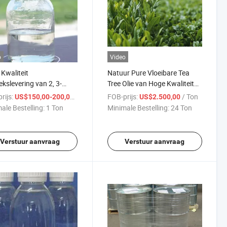
o
Video
Kwaliteit
Natuur Pure Vloeibare Tea
ekslevering van 2, 3-
Tree Olie van Hoge Kwaliteit
ediol CAS 513-85-9
CAS: 68647-73-4
rijs:
/ Ton
FOB-prijs:
/ Ton
US$150,00-200,00
US$2.500,00
ale Bestelling:
1 Ton
Minimale Bestelling:
24 Ton
Verstuur aanvraag
Verstuur aanvraag