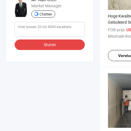
Market Manager
Chatten
Hoge Kwalit
Geïsoleerd So
Voedselkwali
FOB-prijs:
US
10-0
Minimale Bes
Sturen
Verstu