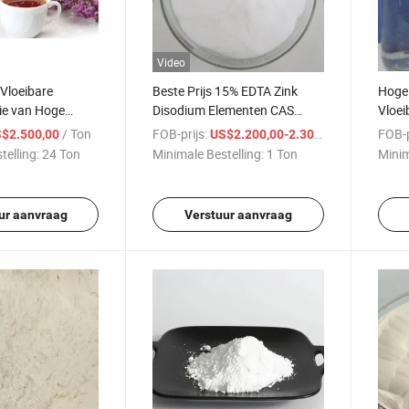
Video
Vloeibare
Beste Prijs 15% EDTA Zink
Hoge 
ie van Hoge
Disodium Elementen CAS
Vloei
S: 8000-34-8
14025-21-9
(TEP
/ Ton
FOB-prijs:
/ Ton
FOB-p
$2.500,00
US$2.200,00-2.300,00
telling:
24 Ton
Minimale Bestelling:
1 Ton
Minim
ur aanvraag
Verstuur aanvraag