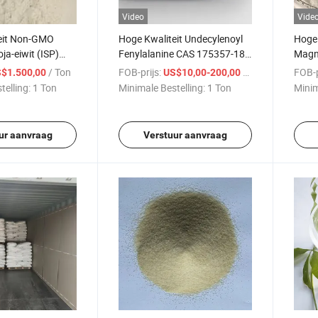
Video
Vide
eit Non-GMO
Hoge Kwaliteit Undecylenoyl
Hoge 
ja-eiwit (ISP)
Fenylalanine CAS 175357-18-
Magn
teit CAS 9010-
3
04-0
/ Ton
FOB-prijs:
/ Ton
FOB-p
$1.500,00
US$10,00-200,00
telling:
1 Ton
Minimale Bestelling:
1 Ton
Minim
ur aanvraag
Verstuur aanvraag