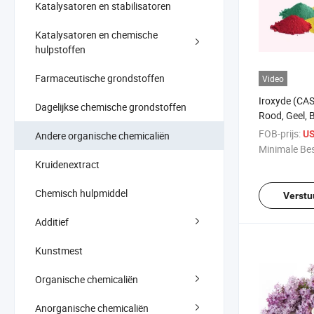
Katalysatoren en stabilisatoren
Katalysatoren en chemische
hulpstoffen
Farmaceutische grondstoffen
Video
Iroxyde (CAS
Dagelijkse chemische grondstoffen
Rood, Geel, 
Bruin. Oranj
FOB-prijs:
US
Andere organische chemicaliën
Minimale Bes
Kruidenextract
Chemisch hulpmiddel
Verstu
Additief
Kunstmest
Organische chemicaliën
Anorganische chemicaliën