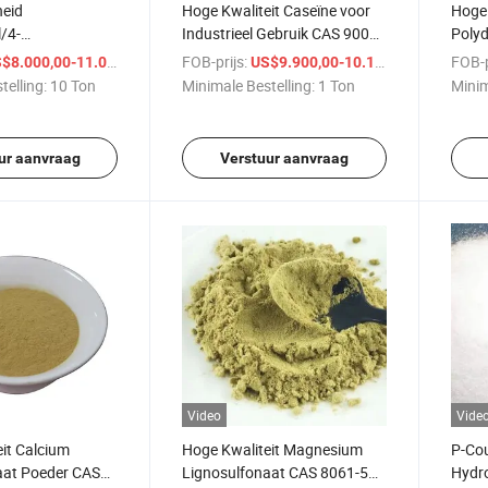
heid
Hoge Kwaliteit Caseïne voor
Hoge 
/4-
Industrieel Gebruik CAS 9000-
Polyd
enol CAS 103-
71-9
CAS N
/ Ton
FOB-prijs:
/ Ton
FOB-p
$8.000,00-11.000,00
US$9.900,00-10.100,00
telling:
10 Ton
Minimale Bestelling:
1 Ton
Minim
ur aanvraag
Verstuur aanvraag
Video
Vide
it Calcium
Hoge Kwaliteit Magnesium
P-Cou
aat Poeder CAS
Lignosulfonaat CAS 8061-54-
Hydro