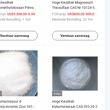
kwaliteit
Hoge Kwaliteit Magnesium
imethylsiloxaan Pdms
Thiosulfaat CAS Nr 10124-53-
r.: 9006-65-9
5
rijs:
/ Ton
FOB-prijs:
/ Ton
US$5.000,00-6.000,00
US$600,00-900,00
ale Bestelling:
1 Ton
Minimale Bestelling:
20 Ton
Verstuur aanvraag
Verstuur aanvraag
o
Video
marinezuur 4-
Hoge Kwaliteit
xycinnamic Zuur 501-
Kaliumstearaat CAS 593-29-3