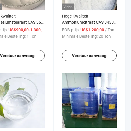
o
Video
kwaliteit
Hoge Kwaliteit
esiumstearaat CAS 557-
Ammoniumcitraat CAS 3458-
72-8
rijs:
/ Ton
FOB-prijs:
/ Ton
US$900,00-1.300,00
US$1.200,00
ale Bestelling:
1 Ton
Minimale Bestelling:
20 Ton
Verstuur aanvraag
Verstuur aanvraag