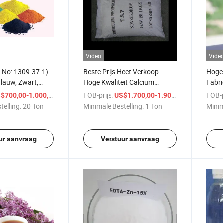
Video
Vide
 No: 1309-37-1)
Beste Prijs Heet Verkoop
Hoge 
Blauw, Zwart,
Hoge Kwaliteit Calcium
Fabri
e
Pyrofosfaat CAS 7790-76-3
Butan
/ Ton
FOB-prijs:
/ Ton
FOB-p
$700,00-1.000,00
US$1.700,00-1.900,00
telling:
20 Ton
Minimale Bestelling:
1 Ton
Minim
ur aanvraag
Verstuur aanvraag