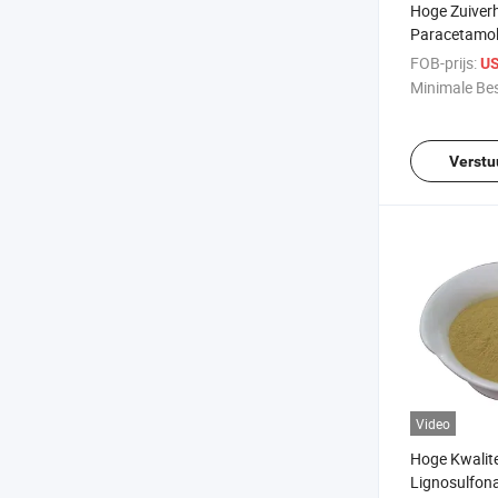
Hoge Zuiver
Paracetamol
Acetamidoph
FOB-prijs:
US
90-2
Minimale Bes
Verstu
Video
Hoge Kwalite
Lignosulfon