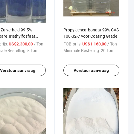
Zuiverheid 99.5%
Propyleencarbonaat 99% CAS
bare Triëthylfosfaat
108-32-7 voor Coating Grade
)
rijs:
/ Ton
FOB-prijs:
/ Ton
US$2.300,00
US$1.160,00
ale Bestelling:
5 Ton
Minimale Bestelling:
20 Ton
Verstuur aanvraag
Verstuur aanvraag