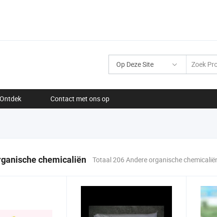
Op Deze Site
Ontdek
Contact met ons op
rganische chemicaliën
Totaal 206 Andere organische chemicalië