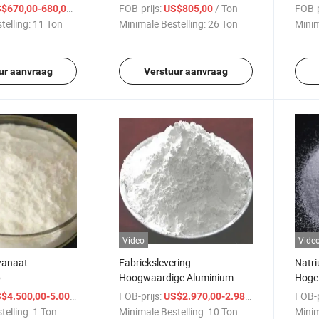
9
98-4 
/ Ton
FOB-prijs:
/ Ton
FOB-p
$670,00-680,00
US$805,00
Hydr
telling:
11 Ton
Minimale Bestelling:
26 Ton
Minim
ur aanvraag
Verstuur aanvraag
Video
Vide
yanaat
Fabriekslevering
Natri
p
Hoogwaardige Aluminium
Hoge 
yanaat CAS 333-
Stearaat Poeder met
/ Ton
FOB-prijs:
/ Ton
FOB-p
$4.500,00-5.000,00
US$2.970,00-2.980,00
Concurrentiële Prijs
telling:
1 Ton
Minimale Bestelling:
10 Ton
Minim