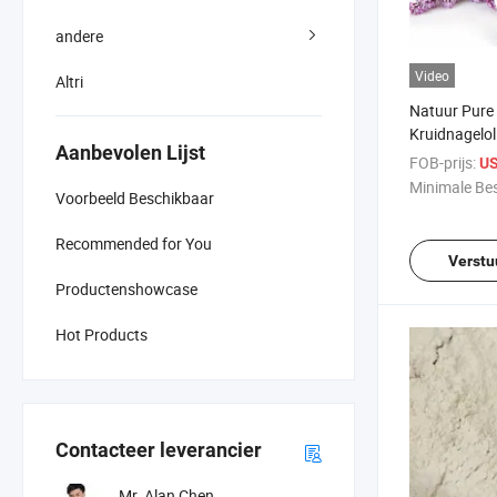
andere
Video
Altri
Natuur Pure 
Kruidnagelol
Aanbevolen Lijst
Kwaliteit CA
FOB-prijs:
US
Minimale Bes
Voorbeeld Beschikbaar
Recommended for You
Verstu
Productenshowcase
Hot Products
Contacteer leverancier
Mr. Alan Chen