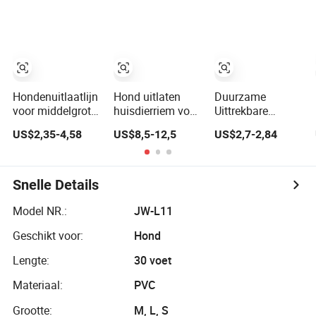
Reflecterende
Accessoires
hondenwandelen,
Webbing
Uittrekbare Hond
trainen en hiken
Hondenriem
Leash
Hondenuitlaatlijn
Hond uitlaten
Duurzame
voor middelgrote
huisdierriem voor
Uittrekbare
en grote honden,
middelgrote grote
Hondenlijnen
US$2,35-4,58
US$8,5-12,5
US$2,7-2,84
zware retractable
honden zware
voor Ultiem
hondenlijn,
kwaliteit
Comfort en
huisdierproducten
oprolbare
Controle
huisdierproducten
Snelle Details
Model NR.:
JW-L11
Geschikt voor:
Hond
Lengte:
30 voet
Materiaal:
PVC
Grootte:
M, L, S