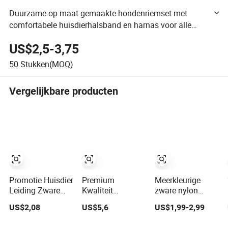
Duurzame op maat gemaakte hondenriemset met
comfortabele huisdierhalsband en harnas voor alle
rassen huisdierbenodigdheden riem
US$2,5-3,75
50
Stukken(MOQ)
Vergelijkbare producten
Promotie Huisdier
Premium
Meerkleurige
Leiding Zware
Kwaliteit
zware nylon
Duurzame Nylon
Reflecterende
hondenriem met
US$2,08
US$5,6
US$1,99-2,99
Gevoerde
Huisdier Hond
zachte, gevoerde
Handvatten
Leash Huisdier
handgreep voor