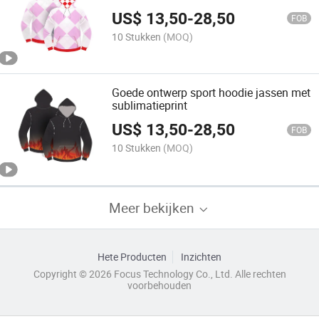
doorverkoopmogelijkheden
US$
13,50
-
28,50
FOB
10 Stukken
(MOQ)
Goede ontwerp sport hoodie jassen met
sublimatieprint
US$
13,50
-
28,50
FOB
10 Stukken
(MOQ)
Meer bekijken
Hete Producten
Inzichten
Copyright © 2026 Focus Technology Co., Ltd. Alle rechten
voorbehouden