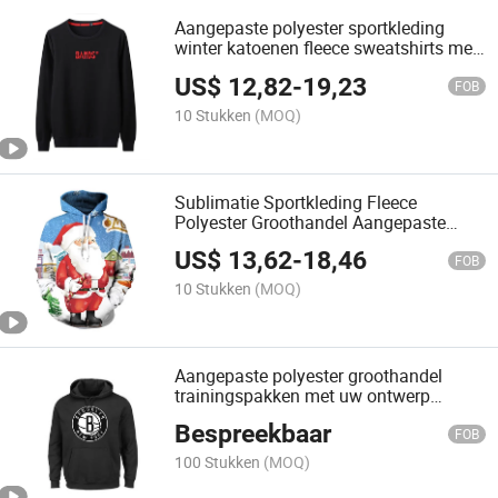
Aangepaste polyester sportkleding
winter katoenen fleece sweatshirts met
logo bedrukt
US$
12,82
-
19,23
FOB
10 Stukken
(MOQ)
Sublimatie Sportkleding Fleece
Polyester Groothandel Aangepaste
Hoodie Mannen
US$
13,62
-
18,46
FOB
10 Stukken
(MOQ)
Aangepaste polyester groothandel
trainingspakken met uw ontwerp
fabrieksprijs hoodie van goede kwaliteit
Bespreekbaar
FOB
100 Stukken
(MOQ)