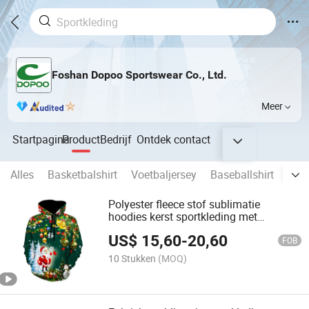
Foshan Dopoo Sportswear Co., Ltd.
Meer
Startpagina
Product
Bedrijf
Ontdek
contact
Alles
Basketbalshirt
Voetbaljersey
Baseballshirt
Rug
Polyester fleece stof sublimatie
hoodies kerst sportkleding met
groothandelsprijs
US$
15,60
-
20,60
FOB
10 Stukken
(MOQ)