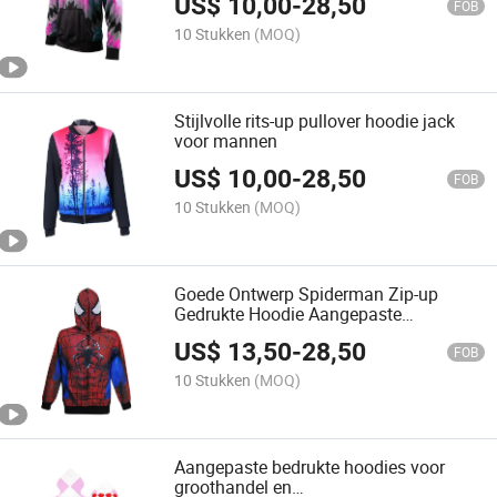
US$
10,00
-
28,50
FOB
10 Stukken
(MOQ)
Stijlvolle rits-up pullover hoodie jack
voor mannen
US$
10,00
-
28,50
FOB
10 Stukken
(MOQ)
Goede Ontwerp Spiderman Zip-up
Gedrukte Hoodie Aangepaste
Bedrukking Fleece Hoody voor de
US$
13,50
-
28,50
Winter
FOB
10 Stukken
(MOQ)
Aangepaste bedrukte hoodies voor
groothandel en