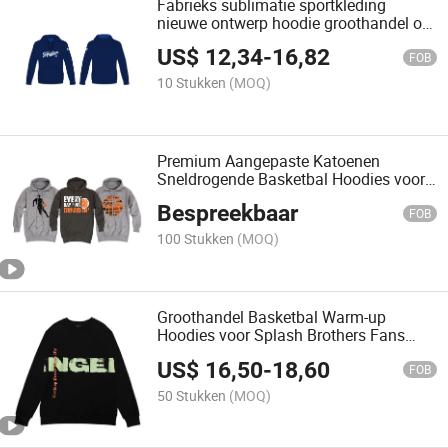
Fabrieks sublimatie sportkleding
nieuwe ontwerp hoodie groothandel op
maat gemaakte sweatshirts
US$
12,34
-
16,82
FOB
10 Stukken
(MOQ)
Premium Aangepaste Katoenen
Sneldrogende Basketbal Hoodies voor
Fans
Bespreekbaar
FOB
100 Stukken
(MOQ)
Groothandel Basketbal Warm-up
Hoodies voor Splash Brothers Fans
Aangepaste Sweatshirt
US$
16,50
-
18,60
FOB
50 Stukken
(MOQ)