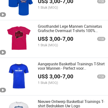
US$
3,00
-
7,00
FOB
1 Stuk
(MOQ)
Groothandel Lege Mannen Camisetas
Grafische Overmaat T-shirts 100%
Premium Katoen Mannen T-shirt
US$
3,00
-
7,00
Aangepaste Logo Etiket Print T-shirt
FOB
1 Stuk
(MOQ)
Aangepaste Basketbal Trainings T-Shirt
voor Mannen - Perfect voor
Schiettraining
US$
3,00
-
7,00
FOB
1 Stuk
(MOQ)
Nieuwe Ontwerp Basketbal Trainings T-
shirt Bedrukken Uw Logo