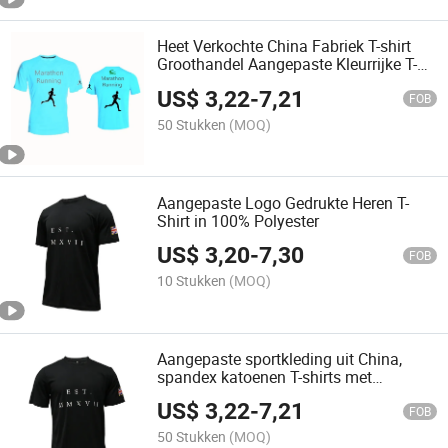
Heet Verkochte China Fabriek T-shirt
Groothandel Aangepaste Kleurrijke T-
shirts
US$
3,22
-
7,21
FOB
50 Stukken
(MOQ)
Aangepaste Logo Gedrukte Heren T-
Shirt in 100% Polyester
US$
3,20
-
7,30
FOB
10 Stukken
(MOQ)
Aangepaste sportkleding uit China,
spandex katoenen T-shirts met
persoonlijk logo
US$
3,22
-
7,21
FOB
50 Stukken
(MOQ)