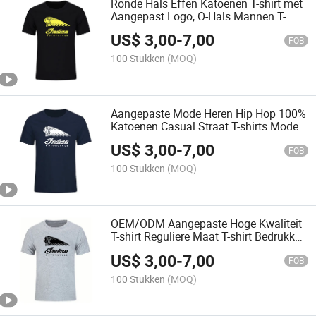
Ronde Hals Effen Katoenen T-shirt met
Aangepast Logo, O-Hals Mannen T-
shirts met Aangepast Logo
US$
3,00
-
7,00
FOB
100 Stukken
(MOQ)
Aangepaste Mode Heren Hip Hop 100%
Katoenen Casual Straat T-shirts Mode
Premium Logo T-shirt Plus Size T-shirt
US$
3,00
-
7,00
voor Mannen
FOB
100 Stukken
(MOQ)
OEM/ODM Aangepaste Hoge Kwaliteit
T-shirt Reguliere Maat T-shirt Bedrukken
Katoen Mix Polyester T-shirt voor
US$
3,00
-
7,00
Bedrukking
FOB
100 Stukken
(MOQ)