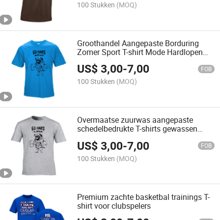
100 Stukken
(MOQ)
Groothandel Aangepaste Borduring
Zomer Sport T-shirt Mode Hardlopen
100% Katoen T-shirt Korte Mouw
US$
3,00
-
7,00
Goedkoopste Mannen Witte T-shirt
FOB
100 Stukken
(MOQ)
Overmaatse zuurwas aangepaste
schedelbedrukte T-shirts gewassen
zwart katoen T-shirt
US$
3,00
-
7,00
FOB
100 Stukken
(MOQ)
Premium zachte basketbal trainings T-
shirt voor clubspelers