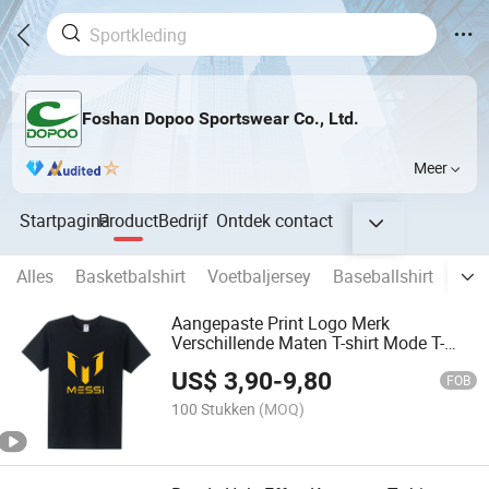
Foshan Dopoo Sportswear Co., Ltd.
Meer
Startpagina
Product
Bedrijf
Ontdek
contact
Alles
Basketbalshirt
Voetbaljersey
Baseballshirt
Rug
Aangepaste Print Logo Merk
Verschillende Maten T-shirt Mode T-
shirt Gepersonaliseerd Oversized T-shirt
US$
3,90
-
9,80
FOB
100 Stukken
(MOQ)