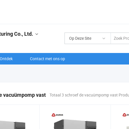
ring Co., Ltd.
Op Deze Site
Ontdek
Contact met ons op
de vacuümpomp vast
Totaal 3 schroef de vacuümpomp vast Prod