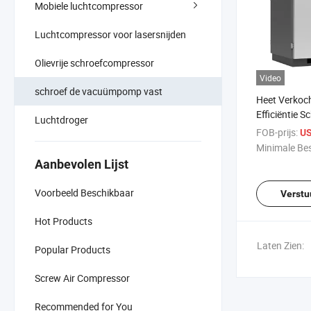
Mobiele luchtcompressor
Luchtcompressor voor lasersnijden
Olievrije schroefcompressor
Video
schroef de vacuümpomp vast
Heet Verkoc
Efficiëntie S
Luchtdroger
Vacuümpomp
FOB-prijs:
US
Luchtcompr
Minimale Bes
Aanbevolen Lijst
Voorbeeld Beschikbaar
Verstu
Hot Products
Laten Zien:
Popular Products
Screw Air Compressor
Recommended for You