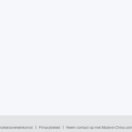
ruikersovereenkomst
Privacybeleid
Neem contact op met Made-in-China.co