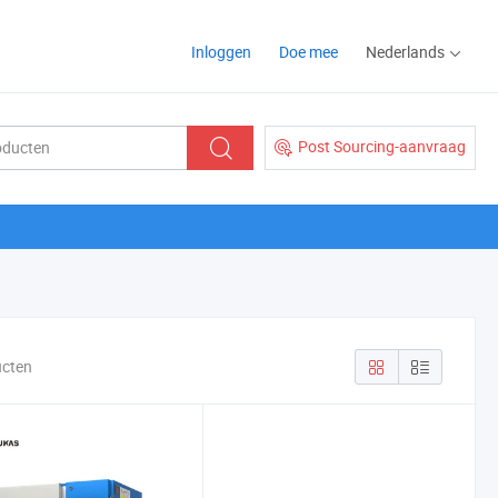
Inloggen
Doe mee
Nederlands
Post Sourcing-aanvraag
ucten