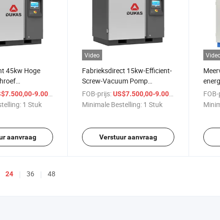
Video
Vide
ht 45kw Hoge
Fabrieksdirect 15kw-Efficient-
Meerv
chroef
Screw-Vacuum Pomp
energ
 Geolied
Algemene Industrie Nieuw
snelhe
/ Stuk
FOB-prijs:
/ Stuk
FOB-p
$7.500,00-9.000,00
US$7.500,00-9.000,00
essor
Gebruikt 7.5kw-132kw-Motor
vacu
telling:
1 Stuk
Minimale Bestelling:
1 Stuk
Minim
Power-Olie-Gelubriceerde
Kernklep
ur aanvraag
Verstuur aanvraag
36
48
24