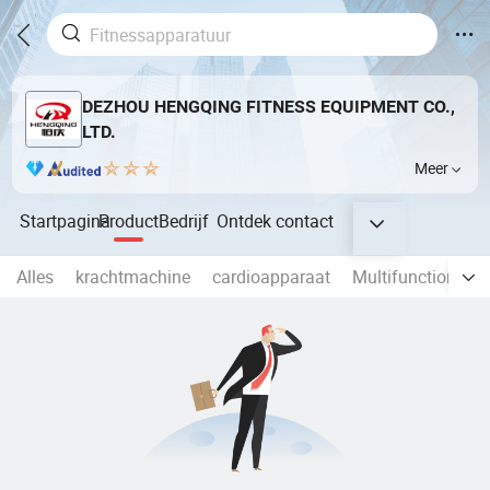
DEZHOU HENGQING FITNESS EQUIPMENT CO.,
LTD.
Meer
Startpagina
Product
Bedrijf
Ontdek
contact
Alles
krachtmachine
cardioapparaat
Multifunctionele T