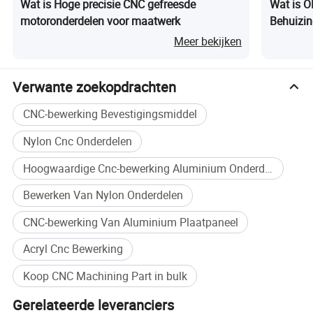
Wat is Hoge precisie CNC gefreesde
Wat is 
motoronderdelen voor maatwerk
Behuizin
Accessoi
Meer bekijken
Bewerki
Verwante zoekopdrachten
CNC-bewerking Bevestigingsmiddel
Nylon Cnc Onderdelen
Hoogwaardige Cnc-bewerking Aluminium Onderdelen Plaat
Oppervlaktebehandeling
Bewerken Van Nylon Onderdelen
CNC-bewerking Van Aluminium Plaatpaneel
Acryl Cnc Bewerking
Koop CNC Machining Part in bulk
Gerelateerde leveranciers