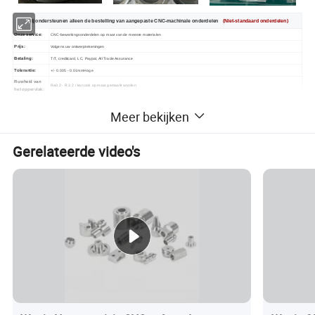
Wij ondersteunen alleen de bestelling van aangepaste CNC-machinale onderdelen
(Niet-standaard onderdelen)
Onze service:
CNC-bewerkingsonderdelen op maat van de meeste materialen
Prijs:
Volgens uw ontwerptekeningen
Betaling:
T/T, creditcard, LC, Paypal, All Trade Assurance
Tolerantie:
+/- 0.005 - 0.01mmHoge
kwaliteit Maatwerk Service Parts Professional Aluminium CNC freesonderdelen
Ruwheid van
Ra0.2 - R.3.2 / kan ook op maat gemaakt worden
het oppervlak:
Verpakking:
EPE foam/ Anti-rust papier/ Stretch Film/ plastic zak + doos
Meer bekijken
Samples tijd:
Ongeveer 5 werkdagsHoge
kwaliteit Maatwerk Service Parts Professional Aluminium CNC freesonderdelen
Verzending van
DHL, FedEx, UPS, etc.
High Quality Customized Milling Service Parts Professional Aluminium CNC Milling Parts
monsters:
Andere
De volgende voorbeeldfoto is alleen bedoeld voor uw ref. Als u geen ontwerptekening hebt, kan ons engineer-team ontwerptekeningen
Gerelateerde video's
aanbieden op basis van uw ideeën, of afhankelijk zijn van uw ontwerp om ook betere ideeën aan te bieden.
voordelen:
Garantie:
We dragen 100% verantwoordelijkheid voor kwaliteitsproblemen & snelle levering