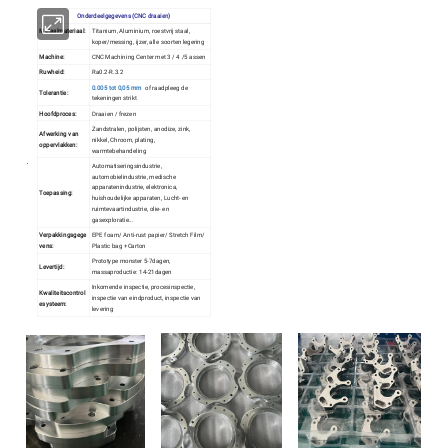
Onderdeelgegevens (CNC draaien)
Metaalmateriaal:
Titanium, Aluminium, roestvrij staal,
koper/messing, ijzer, alle soorten legering
Machine:
CNC Machining Center met 3 / 4 /5 assen
Ruwheid:
Ra0.2-R.3.2
0.005 tot 0,05 mm
of raadpleeg de
Tolerantie:
tekeningen strikt
Hoofdproces:
Draaien / frezen
Zandstralen, polijsten, anodize, zink,
Afwerking van
nikkel, Chroom, plating,
oppervlakken:
warmtebehandeling
Automatiseringsindustrie,
automobielindustrie, medische
apparatenindustrie, elektronica,
Toepassing:
huishoudelijke apparaten, Lucht- en
ruimtevaartindustrie, olie- en
gasexploratie...
Verpakkingsgege
EPE foam/ Anti-rust papier/ Stretch Film/
vens:
Plastic bag +Carton
Prototype monster 5-7dagen,
Levertijd:
massaproductie: 14-21dagen
Inkomende inspectie, procesinspectie,
Kwaliteitscontrol
inspectie van eindproduct, inspectie van
esysteem:
levering