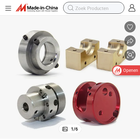
Openen
1
/
6