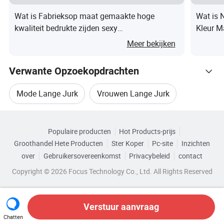
Wat is Fabrieksop maat gemaakte hoge
Wat is 
Wij zijn een professionele industriële onderneming die
kwaliteit bedrukte zijden sexy
Kleur M
partijjurken, avondjurken &
avondfeestjurken kleding vrouwen V-hals
Meer bekijken
modieuze geknoopte jurk
Trouwjurken meer dan 10 jaar geschiedenis, gevestigd in
Guangzhou, Guangdong, China.
Verwante Opzoekopdrachten
Mode Lange Jurk
Vrouwen Lange Jurk
(3). Hoeveel mensen zijn er in uw fabriek? Wat is de
maandelijkse productie?
Blader door Categorieën
Sexy Vrouwenjurk
Vrouwen Feestjurk
Populaire producten
Hot Products-prijs
Onze fabriek heeft meer dan 50 werknemers en de
Groothandel Hete Producten
Ster Koper
Pc-site
Inzichten
Damesfeestjurk
Dames Lange Jurk
maandelijkse productiecapaciteit is 20,000 stuks.
over
Gebruikersovereenkomst
Privacybeleid
contact
Copyright © 2026 Focus Technology Co., Ltd. All Rights Reserved
(4). Kun je voor mij ontwerpen?
Verstuur aanvraag
Ja onze ontwerper kan het kunstwerk ter bevestiging
Chatten
maken voor monstername en massaproductie.