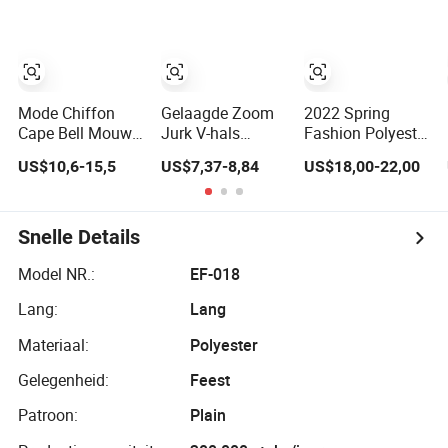
Mouwen Casual
Jurk
Stijl Taille
Stijl Feestjurken
Cinching Flared
voor Vrouwen
Dames Jurk
Mode Chiffon
Gelaagde Zoom
2022 Spring
Cape Bell Mouw
Jurk V-hals
Fashion Polyester
Kant Afwerkingen
Lange Mouwen
Shirt-Collar Print
US$10,6-15,5
US$7,37-8,84
US$18,00-22,00
Dames Slank
Jurk
voor dames is
Elegant Lange
een plooi voor
Avond Feestjurk
slanke lange
mouw Jurk
Snelle Details
Model NR.:
EF-018
Lang:
Lang
Materiaal:
Polyester
Gelegenheid:
Feest
Patroon:
Plain