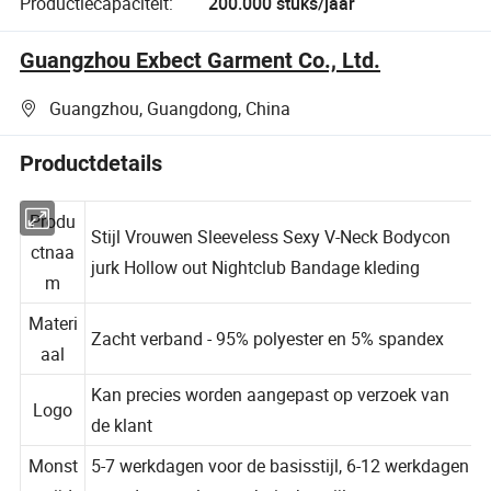
Productiecapaciteit:
200.000 stuks/jaar
Guangzhou Exbect Garment Co., Ltd.
Guangzhou, Guangdong, China
Productdetails
Produ
Stijl Vrouwen Sleeveless Sexy V-Neck Bodycon
ctnaa
jurk Hollow out Nightclub Bandage kleding
m
Materi
Zacht verband - 95% polyester en 5% spandex
aal
Kan precies worden aangepast op verzoek van
Logo
de klant
Monst
5-7 werkdagen voor de basisstijl, 6-12 werkdagen