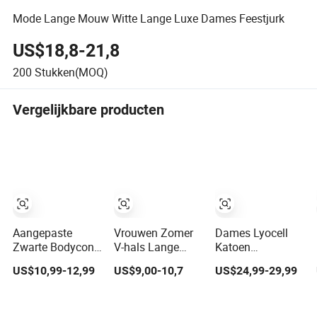
Mode Lange Mouw Witte Lange Luxe Dames Feestjurk
US$18,8-21,8
200
Stukken(MOQ)
Vergelijkbare producten
Aangepaste
Vrouwen Zomer
Dames Lyocell
Zwarte Bodycon
V-hals Lange
Katoen
Mini Sexy Jurk
Mouw
Luipaardprint
US$10,99-12,99
US$9,00-10,7
US$24,99-29,99
Off Shoulder
Gerimpelde Rand
Lange Mouw
Gerimpelde Plissé
Mode Casual
Maxi Jurk
Rimpels Lange
Chiffon Korte
Vintage Resort