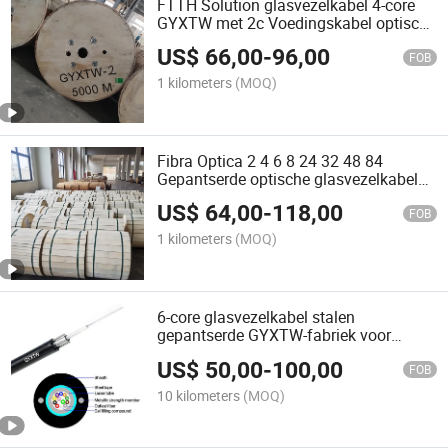
FTTH Solution glasvezelkabel 4-core
GYXTW met 2c Voedingskabel optische
elektrische composietkabel voor buiten
US$
66,00
-
96,00
FOB
1 kilometers
(MOQ)
Fibra Optica 2 4 6 8 24 32 48 84
Gepantserde optische glasvezelkabel
GYTA GYTS met 96 144 288 kernen
US$
64,00
-
118,00
GYTA53 GYTS53 GYXTW-
FOB
glasvezelkabel
1 kilometers
(MOQ)
6-core glasvezelkabel stalen
gepantserde GYXTW-fabriek voor
buitengebruik SM-glasvezelkabel
US$
50,00
-
100,00
G652D-glasvezel 2 4 6 12 24 Core
FOB
GYXTW
10 kilometers
(MOQ)