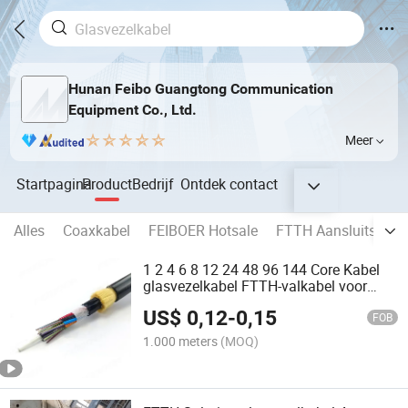
Hunan Feibo Guangtong Communication
Equipment Co., Ltd.
Meer
Startpagina
Product
Bedrijf
Ontdek
contact
Alles
Coaxkabel
FEIBOER Hotsale
FTTH Aansluitsnoer
1 2 4 6 8 12 24 48 96 144 Core Kabel
glasvezelkabel FTTH-valkabel voor
buiten gepantserde anti-slipkabel
US$
0,12
-
0,15
Knaagdier ASU ADSS GYXTW optische
FOB
kabel
1.000 meters
(MOQ)