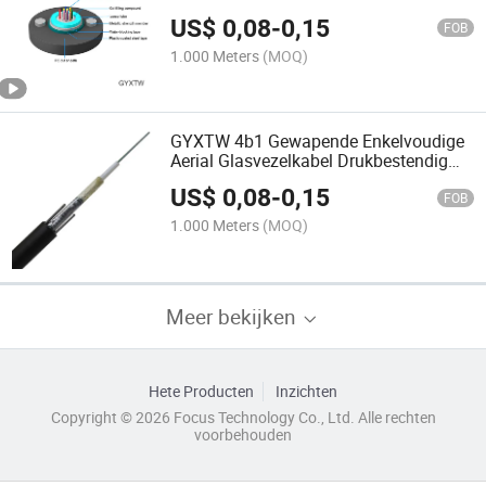
Gewapende PE Zwarte Schuiling
US$
0,08
-
0,15
Glasvezelkabel
FOB
1.000 Meters
(MOQ)
GYXTW 4b1 Gewapende Enkelvoudige
Aerial Glasvezelkabel Drukbestendig
GYXTW 12 Kern Licht Gewapende
US$
0,08
-
0,15
Kabel Glasvezelkabel
FOB
1.000 Meters
(MOQ)
Meer bekijken
Hete Producten
Inzichten
Copyright © 2026 Focus Technology Co., Ltd. Alle rechten
voorbehouden