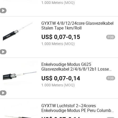
1.000 Meters
(MOQ)
GYXTW 4/8/12/24core Glasvezelkabel
Stalen Tape 1km/Roll
US$
0,07
-
0,15
FOB
1.000 Meters
(MOQ)
Enkelvoudige Modus G625
Glasvezelkabel 2/4/6/8/12b1 Losse
Buizen GYXTW
US$
0,07
-
0,14
FOB
1.000 Meters
(MOQ)
GYXTW Luchtstof 2~24cores
Enkelvoudige Modus PE Peru Columbia
Mexico Buiten Gearmoured Vezels