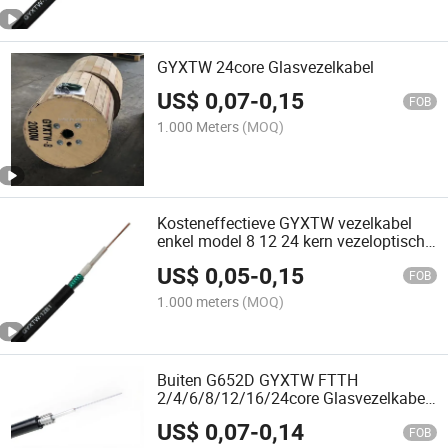
GYXTW 24core Glasvezelkabel
US$
0,07
-
0,15
FOB
1.000 Meters
(MOQ)
Kosteneffectieve GYXTW vezelkabel
enkel model 8 12 24 kern vezeloptische
kabel leverancier G652 GYXTW
US$
0,05
-
0,15
FOB
1.000 meters
(MOQ)
Buiten G652D GYXTW FTTH
2/4/6/8/12/16/24core Glasvezelkabel
3000m
US$
0,07
-
0,14
FOB