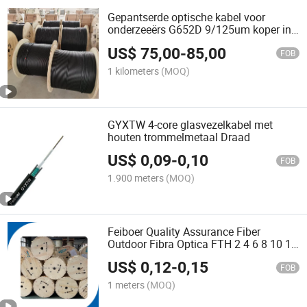
Gepantserde optische kabel voor
onderzeeërs G652D 9/125um koper in
enkele modus Outdoor 2 / 4 / 6 / 8 / 12
US$
75,00
-
85,00
/ 16 / 24 Core GYXTW Feiboer
FOB
1 kilometers
(MOQ)
GYXTW 4-core glasvezelkabel met
houten trommelmetaal Draad
US$
0,09
-
0,10
FOB
1.900 meters
(MOQ)
Feiboer Quality Assurance Fiber
Outdoor Fibra Optica FTH 2 4 6 8 10 12
Core flexibele Armoride tactische
US$
0,12
-
0,15
glasvezelkabel CA
FOB
1 meters
(MOQ)