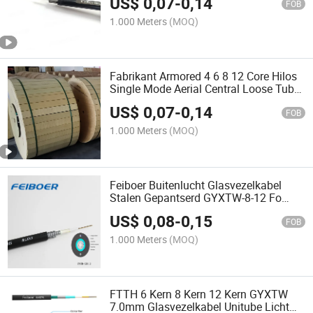
US$
0,07
-
0,14
Kabel
FOB
1.000 Meters
(MOQ)
Fabrikant Armored 4 6 8 12 Core Hilos
Single Mode Aerial Central Loose Tube
G652D G657A Glasvezel Kabel GYXTW
US$
0,07
-
0,14
4
FOB
1.000 Meters
(MOQ)
Feiboer Buitenlucht Glasvezelkabel
Stalen Gepantserd GYXTW-8-12 Fo
6.0mm 1km
US$
0,08
-
0,15
FOB
1.000 Meters
(MOQ)
FTTH 6 Kern 8 Kern 12 Kern GYXTW
7.0mm Glasvezelkabel Unitube Licht