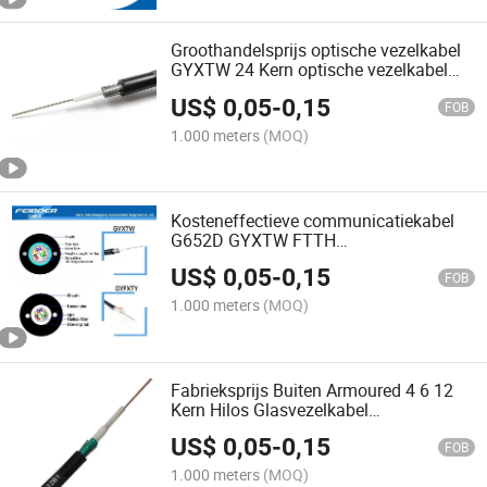
Groothandelsprijs optische vezelkabel
GYXTW 24 Kern optische vezelkabel
prijs GYXTW vezeloptische kabel
US$
0,05
-
0,15
FOB
1.000 meters
(MOQ)
Kosteneffectieve communicatiekabel
G652D GYXTW FTTH
2/4/6/8/12/16/24 Kernvezeloptische
US$
0,05
-
0,15
kabelprijs
FOB
1.000 meters
(MOQ)
Fabrieksprijs Buiten Armoured 4 6 12
Kern Hilos Glasvezelkabel
Enkelvoudige Modus Lucht G652D
US$
0,05
-
0,15
G657A Glasvezel 8 Hilos GYXTW
FOB
1.000 meters
(MOQ)