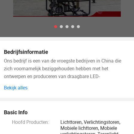
Bedrijfsinformatie
Ons bedrijf is een van de vroegste bedrijven in China die
zich voornamelijk beziggehouden hebben met het
ontwerpen en produceren van draagbare LED-
verkeersproducten met groene zonne-energie, zoals
Bekijk alles
variabele berichtborden, multicolor VMS-bord, mobiel full
color VMS-teken voor reclame en promotie, Light Tower,
Lighting Tower.
Basic Info
Hoofd Producten:
Lichttoren, Verlichtingstoren,
In de loop der jaren heeft ons bedrijf zich gericht op
Mobiele lichttoren, Mobiele
productonderzoek en -ontwikkeling en op maatwerk
verlichtingstoren, Torenlicht,